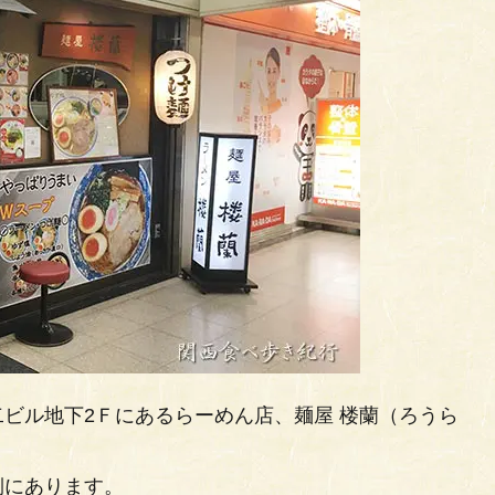
ビル地下2Ｆにあるらーめん店、麺屋 楼蘭（ろうら
側にあります。