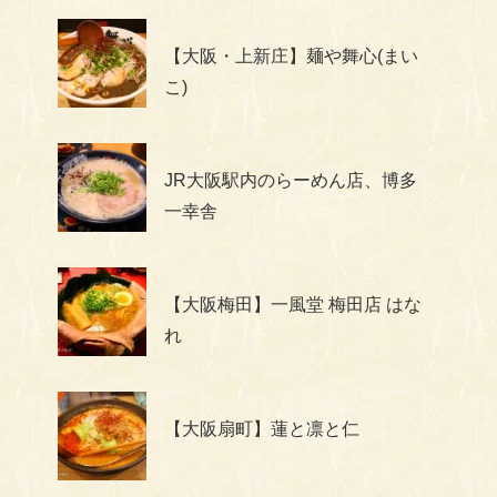
【大阪・上新庄】麺や舞心(まい
こ)
JR大阪駅内のらーめん店、博多
一幸舎
【大阪梅田】一風堂 梅田店 はな
れ
【大阪扇町】蓮と凛と仁