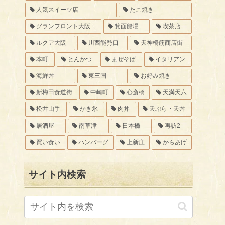
人気スイーツ店
たこ焼き
グランフロント大阪
箕面船場
喫茶店
ルクア大阪
川西能勢口
天神橋筋商店街
本町
とんかつ
まぜそば
イタリアン
海鮮丼
東三国
お好み焼き
新梅田食道街
中崎町
心斎橋
天満天六
松井山手
かき氷
肉丼
天ぷら・天丼
居酒屋
南草津
日本橋
再訪2
買い食い
ハンバーグ
上新庄
からあげ
サイト内検索