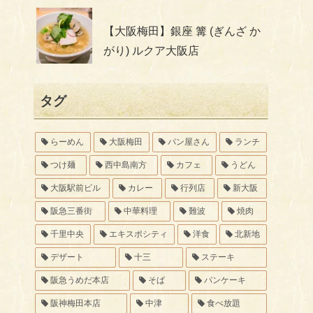
【大阪梅田】銀座 篝 (ぎんざ か
がり) ルクア大阪店
タグ
らーめん
大阪梅田
パン屋さん
ランチ
つけ麺
西中島南方
カフェ
うどん
大阪駅前ビル
カレー
行列店
新大阪
阪急三番街
中華料理
難波
焼肉
千里中央
エキスポシティ
洋食
北新地
デザート
十三
ステーキ
阪急うめだ本店
そば
パンケーキ
阪神梅田本店
中津
食べ放題