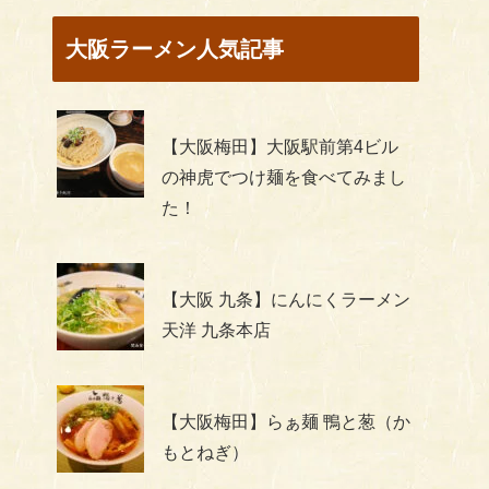
大阪ラーメン人気記事
【大阪梅田】大阪駅前第4ビル
の神虎でつけ麺を食べてみまし
た！
【大阪 九条】にんにくラーメン
天洋 九条本店
【大阪梅田】らぁ麺 鴨と葱（か
もとねぎ）