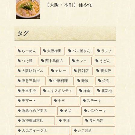
【大阪・本町】麺や佑
タグ
らーめん
大阪梅田
パン屋さん
ランチ
つけ麺
西中島南方
カフェ
うどん
大阪駅前ビル
カレー
行列店
新大阪
阪急三番街
中華料理
難波
焼肉
千里中央
エキスポシティ
洋食
北新地
デザート
十三
ステーキ
阪急うめだ本店
そば
パンケーキ
阪神梅田本店
中津
食べ放題
人気スイーツ店
たこ焼き