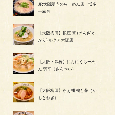
JR大阪駅内のらーめん店、博多
一幸舎
【大阪梅田】銀座 篝 (ぎんざ か
がり) ルクア大阪店
【大阪・鶴橋】にんにくらーめ
ん 賛平（さんぺい）
【大阪梅田】らぁ麺 鴨と葱（か
もとねぎ）