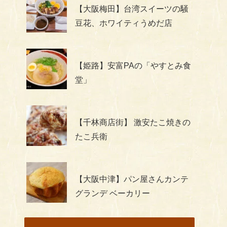
【大阪梅田】台湾スイーツの騒
豆花、ホワイティうめだ店
【姫路】安富PAの「やすとみ食
堂」
【千林商店街】 激安たこ焼きの
たこ兵衛
【大阪中津】パン屋さんカンテ
グランデ ベーカリー