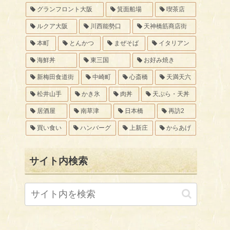
グランフロント大阪
箕面船場
喫茶店
ルクア大阪
川西能勢口
天神橋筋商店街
本町
とんかつ
まぜそば
イタリアン
海鮮丼
東三国
お好み焼き
新梅田食道街
中崎町
心斎橋
天満天六
松井山手
かき氷
肉丼
天ぷら・天丼
居酒屋
南草津
日本橋
再訪2
買い食い
ハンバーグ
上新庄
からあげ
サイト内検索