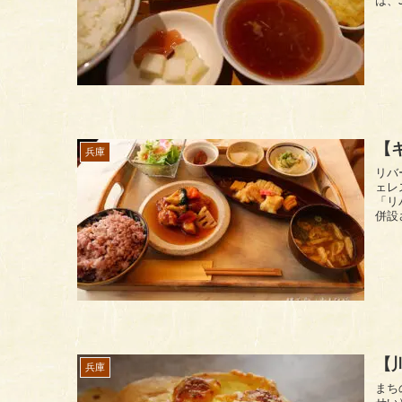
は、
【
兵庫
リバーカフェ
ェレス
「リ
【川
兵庫
まちのパン屋 kis