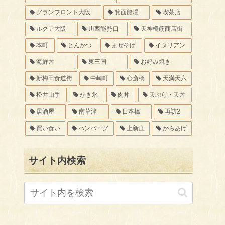
グランフロント大阪
箕面船場
喫茶店
ルクア大阪
川西能勢口
天神橋筋商店街
本町
とんかつ
まぜそば
イタリアン
海鮮丼
東三国
お好み焼き
新梅田食道街
中崎町
心斎橋
天満天六
松井山手
かき氷
肉丼
天ぷら・天丼
居酒屋
南草津
日本橋
再訪2
買い食い
ハンバーグ
上新庄
からあげ
サイト内検索