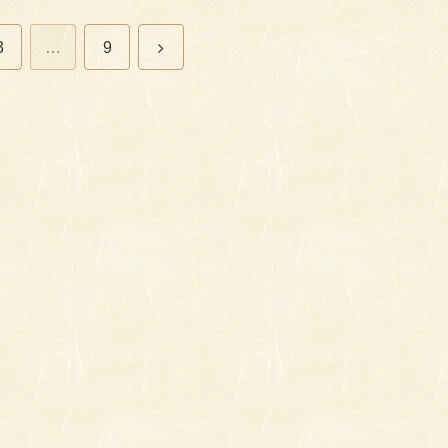
次
3
…
9
へ