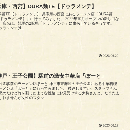
兵庫・西宮】DURA麺TE【ドゥラメンテ】
E【ドゥラメンテ】 兵庫県の西宮にあるラーメン店「DURA麺
ゥラメンテ】」に行ってみました。 2022年10月オープンの新し目な
。店名は、競馬の2冠馬「ドゥラメンテ」に由来しているそうです。
ラメンテ(d...
2023.06.22
神戸・王子公園】駅前の激安中華店「ぽーと」
前のラーメン店ぽーと 神戸市東灘区の王子公園にある中華料理
メン店「ぽーと」に行ってみました。 後述しますが、スタッフさん
黙めだけど竹を割ったような性格にお見受けする大将さんと、たまたま
しれませんが女性のスタッ...
2023.06.17