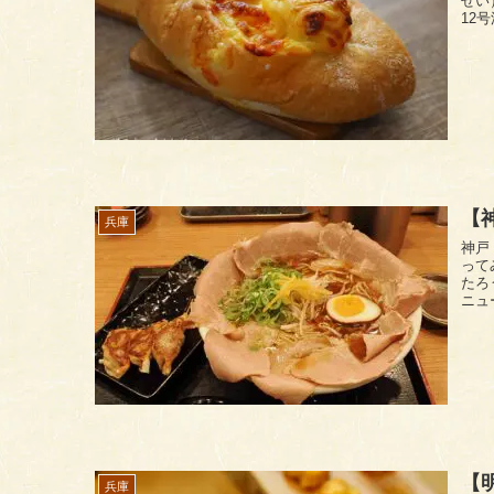
せい）」に
【
兵庫
神戸 ラー
って
たろう 三宮
ニュ
【
兵庫