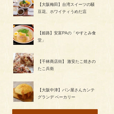
【大阪梅田】台湾スイーツの騒
豆花、ホワイティうめだ店
【姫路】安富PAの「やすとみ食
堂」
【千林商店街】 激安たこ焼きの
たこ兵衛
【大阪中津】パン屋さんカンテ
グランデ ベーカリー