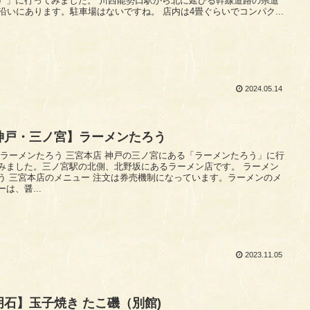
行ってみました。 川西能勢口駅から北に延びる幹線道路の県道
12号沿いにあります。駐車場はないですね。 店内は4畳ぐらいでコンパク...
2024.05.14
神戸・三ノ宮】ラーメンたろう
メンたろう 三宮本店 神戸の三ノ宮にある「ラーメンたろう」に行
みました。三ノ宮駅の北側、北野坂にあるラーメン店です。 ラーメン
本店のメニュー 注文は券売機制になっています。ラーメンのメ
ーは、醤...
2023.11.05
明石】玉子焼き たこ磯（別館)