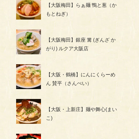
【大阪梅田】らぁ麺 鴨と葱（か
もとねぎ）
【大阪梅田】銀座 篝 (ぎんざ か
がり) ルクア大阪店
【大阪・鶴橋】にんにくらーめ
ん 賛平（さんぺい）
【大阪・上新庄】麺や舞心(まい
こ)