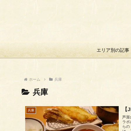
エリア別の記事
ホーム
兵庫
兵庫
【
兵庫
芦屋の天ぷら
ラポ
らの「ま