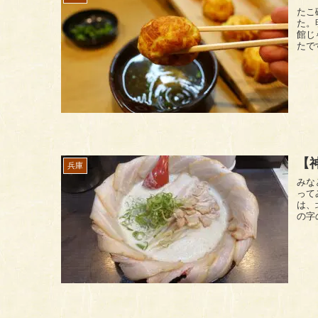
たこ磯（別館) 明石にあ
た。明
館じ
たです
【
兵庫
みなと軒 三宮
ってみました。 三ノ
は、
の字