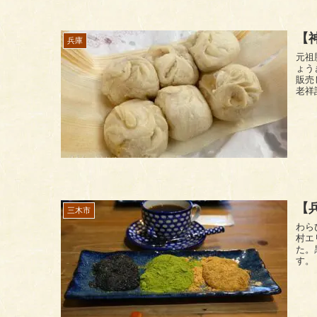
【
兵庫
元祖豚饅頭 老祥記
ょう
販売
老祥
【
三木市
わらび餅カフェ 
村エ
た。