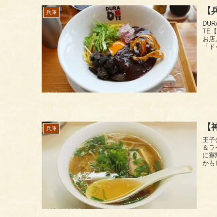
【
兵庫
DURA麺T
TE【ド
お店
「ドゥ
【
兵庫
王子公園駅
＆ラー
に寡
かも