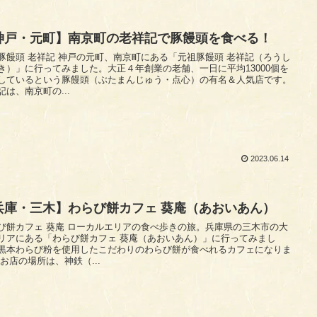
神戸・元町】南京町の老祥記で豚饅頭を食べる！
 神戸の元町、南京町にある「元祖豚饅頭 老祥記（ろうし
き）」に行ってみました。大正４年創業の老舗、一日に平均13000個を
しているという豚饅頭（ぶたまんじゅう・点心）の有名＆人気店です。
記は、南京町の...
2023.06.14
兵庫・三木】わらび餅カフェ 葵庵（あおいあん）
葵庵 ローカルエリアの食べ歩きの旅。兵庫県の三木市の大
リアにある「わらび餅カフェ 葵庵（あおいあん）」に行ってみまし
黒本わらび粉を使用したこだわりのわらび餅が食べれるカフェになりま
す。 お店の場所は、神鉄（...