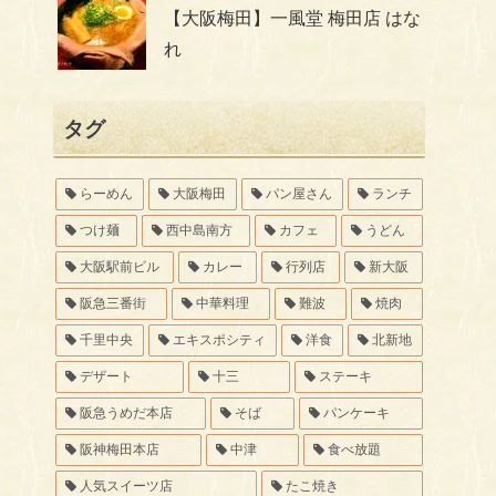
【大阪梅田】一風堂 梅田店 はな
れ
タグ
らーめん
大阪梅田
パン屋さん
ランチ
つけ麺
西中島南方
カフェ
うどん
大阪駅前ビル
カレー
行列店
新大阪
阪急三番街
中華料理
難波
焼肉
千里中央
エキスポシティ
洋食
北新地
デザート
十三
ステーキ
阪急うめだ本店
そば
パンケーキ
阪神梅田本店
中津
食べ放題
人気スイーツ店
たこ焼き