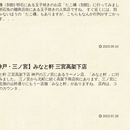
る玉子焼きのお店「たこ磯（別館)」に行ってみまし
石魚の棚商店街にある玉子焼きの人気店ですね。 すぐ近くには、別
ゃないほうの「たこ磯」もありますが、こちらもなんか行列がすごかっ
。 、...
2023.09.10
神戸・三ノ宮】みなと軒 三宮高架下店
高架下店 神戸の三ノ宮にあるラーメン店、「みなと軒 」に行
宮から元町に続く高架下商店街にあります。三ノ宮に
北側の山幹通りにもう一店舗「みなと軒」がありますね。 店内は、コ
のカウンタ...
2023.07.28