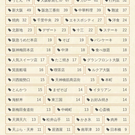
うどん
74
大阪駅前ビル
67
カレー
62
行列店
52
新大阪
49
阪急三番街
39
中華料理
39
難波
37
焼肉
32
千里中央
29
エキスポシティ
27
洋食
24
北新地
23
デザート
23
十三
22
ステーキ
22
阪急うめだ本店
19
そば
19
パンケーキ
19
阪神梅田本店
18
中津
18
食べ放題
18
人気スイーツ店
17
たこ焼き
17
グランフロント大阪
17
箕面船場
16
喫茶店
16
ルクア大阪
15
川西能勢口
15
天神橋筋商店街
15
本町
15
とんかつ
15
まぜそば
14
イタリアン
14
海鮮丼
14
東三国
14
お好み焼き
14
新梅田食道街
13
中崎町
13
心斎橋
13
天満天六
13
松井山手
11
かき氷
11
肉丼
11
天ぷら・天丼
11
居酒屋
11
南草津
10
日本橋
9