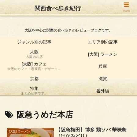
関西食べ歩き紀行
関西食べ歩き紀行
menu
大阪を中心に関西の食べ歩きのレビューブログです。
ジャンル別の記事
エリア別の記事
大阪
[大阪] ラーメン
大阪のお店
[大阪] カフェ
兵庫
大阪のカフェ・喫茶店・デザート店
の食べ歩き情報です。
京都
滋賀
特集
番外編
まとめ記事です。
阪急うめだ本店
【阪急梅田】博多 鶏ソバ 華味鳥
[大阪] ラーメン
（はなみどり）