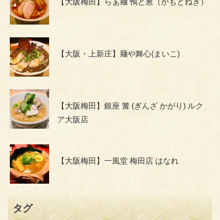
【大阪梅田】らぁ麺 鴨と葱（かもとねぎ）
【大阪・上新庄】麺や舞心(まいこ)
【大阪梅田】銀座 篝 (ぎんざ かがり) ルク
ア大阪店
【大阪梅田】一風堂 梅田店 はなれ
タグ