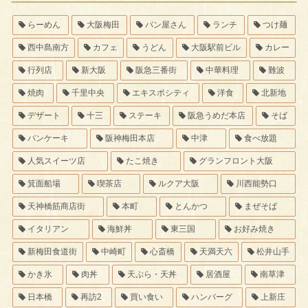
らーめん
大阪梅田
パン屋さん
ランチ
つけ麺
西中島南方
カフェ
うどん
大阪駅前ビル
カレー
行列店
新大阪
阪急三番街
中華料理
難波
焼肉
千里中央
エキスポシティ
洋食
北新地
デザート
十三
ステーキ
阪急うめだ本店
そば
パンケーキ
阪神梅田本店
中津
食べ放題
人気スイーツ店
たこ焼き
グランフロント大阪
箕面船場
喫茶店
ルクア大阪
川西能勢口
天神橋筋商店街
本町
とんかつ
まぜそば
イタリアン
海鮮丼
東三国
お好み焼き
新梅田食道街
中崎町
心斎橋
天満天六
松井山手
かき氷
肉丼
天ぷら・天丼
居酒屋
南草津
日本橋
再訪2
買い食い
ハンバーグ
上新庄