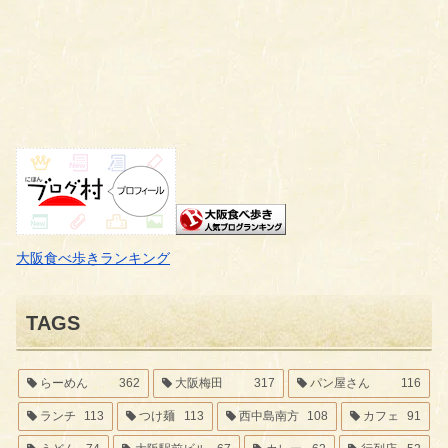
大阪食べ歩きランキング
TAGS
らーめん
362
大阪梅田
317
パン屋さん
116
ランチ
113
つけ麺
113
西中島南方
108
カフェ
91