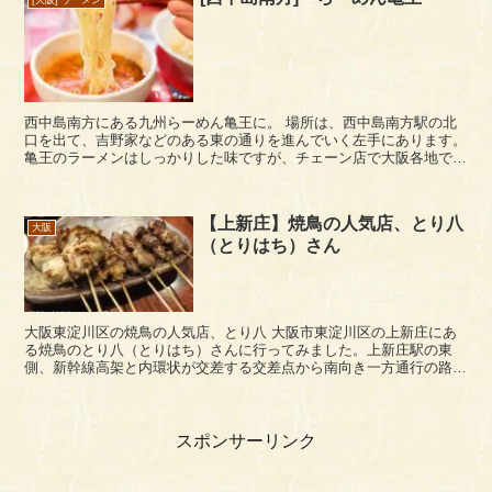
[大阪] ラーメン
西中島南方にある九州らーめん亀王に。 場所は、西中島南方駅の北
口を出て、吉野家などのある東の通りを進んでいく左手にあります。
亀王のラーメンはしっかりした味ですが、チェーン店で大阪各地でよ
く見るのでいまいちありがたみを感じないという勝手...
【上新庄】焼鳥の人気店、とり八
大阪
（とりはち）さん
大阪東淀川区の焼鳥の人気店、とり八 大阪市東淀川区の上新庄にあ
る焼鳥のとり八（とりはち）さんに行ってみました。上新庄駅の東
側、新幹線高架と内環状が交差する交差点から南向き一方通行の路地
に入った場所にあります。地元の人はほぼ知っている焼...
スポンサーリンク