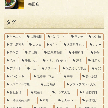
梅田店
タグ
らーめん
大阪梅田
パン屋さん
ランチ
つけ麺
西中島南方
カフェ
うどん
大阪駅前ビル
カレー
行列店
新大阪
阪急三番街
中華料理
難波
焼肉
千里中央
エキスポシティ
洋食
北新地
デザート
十三
ステーキ
阪急うめだ本店
そば
パンケーキ
阪神梅田本店
中津
食べ放題
人気スイーツ店
たこ焼き
グランフロント大阪
箕面船場
喫茶店
ルクア大阪
川西能勢口
天神橋筋商店街
本町
とんかつ
まぜそば