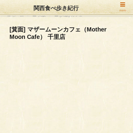
関西食べ歩き紀行
menu
ホーム
大阪
[大阪] カフェ
[箕面] マザームーンカフェ（Mother
Moon Cafe） 千里店