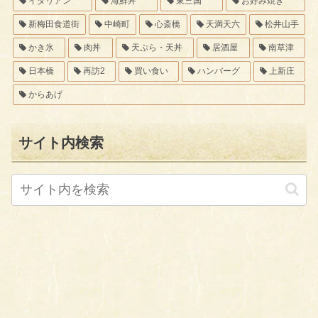
イタリアン
海鮮丼
東三国
お好み焼き
新梅田食道街
中崎町
心斎橋
天満天六
松井山手
かき氷
肉丼
天ぷら・天丼
居酒屋
南草津
日本橋
再訪2
買い食い
ハンバーグ
上新庄
からあげ
サイト内検索