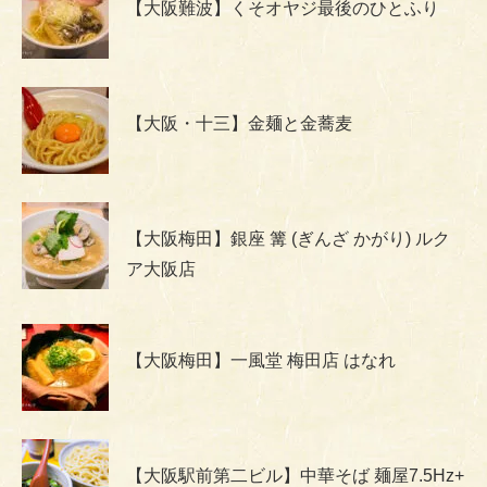
【大阪難波】くそオヤジ最後のひとふり
【大阪・十三】金麺と金蕎麦
【大阪梅田】銀座 篝 (ぎんざ かがり) ルク
ア大阪店
【大阪梅田】一風堂 梅田店 はなれ
【大阪駅前第二ビル】中華そば 麺屋7.5Hz+