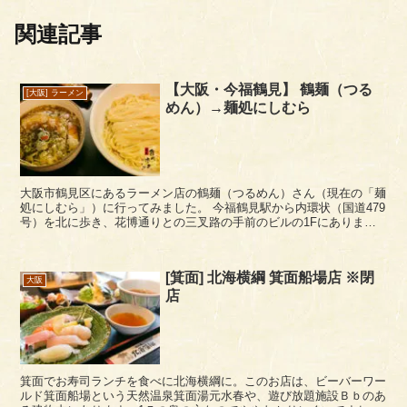
関連記事
【大阪・今福鶴見】 鶴麺（つる
[大阪] ラーメン
めん）→麺処にしむら
大阪市鶴見区にあるラーメン店の鶴麺（つるめん）さん（現在の「麺
処にしむら」）に行ってみました。 今福鶴見駅から内環状（国道479
号）を北に歩き、花博通りとの三叉路の手前のビルの1Fにありま
す。 黒つけそばを食べる 特製つけめんの黒つけそ...
[箕面] 北海横綱 箕面船場店 ※閉
大阪
店
箕面でお寿司ランチを食べに北海横綱に。このお店は、ビーバーワー
ルド箕面船場という天然温泉箕面湯元水春や、遊び放題施設Ｂｂのあ