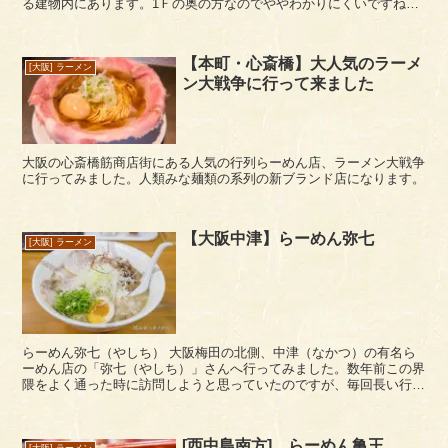
る建物内にあります。1Ｆの奥の方なのでややわかりにくいですね。
正確な店名は、「廻転寿司 北海横綱」といいますが、...
【本町・心斎橋】大人気のラーメ
[大阪] ラーメン
ン大戦争に行って来ました
大阪の心斎橋筋商店街にある人気の行列らーめん店、ラーメン大戦争
に行ってみました。人類みな麺類の系列の新ブランド店になります。
【大阪中津】らーめん弥七
[大阪] ラーメン
らーめん弥七（やしち） 大阪梅田の北側、中津（なかつ）の有名ら
ーめん店の「弥七（やしち）」さんへ行ってみました。数年前この界
隈をよく通った時に訪問しようと思っていたのですが、毎回長い行列
を見て回避していました。2016年の締めにようやく...
[西中島南方] らーめん亀王