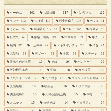
らーめん
362
大阪梅田
317
パン屋さん
116
ランチ
113
つけ麺
113
西中島南方
108
カフェ
91
うどん
74
大阪駅前ビル
67
カレー
62
行列店
52
新大阪
49
阪急三番街
39
中華料理
39
難波
37
焼肉
32
千里中央
29
エキスポシティ
27
洋食
24
北新地
23
デザート
23
十三
22
ステーキ
22
阪急うめだ本店
19
そば
19
パンケーキ
19
阪神梅田本店
18
中津
18
食べ放題
18
人気スイーツ店
17
たこ焼き
17
グランフロント大阪
17
箕面船場
16
喫茶店
16
ルクア大阪
15
川西能勢口
15
天神橋筋商店街
15
本町
15
とんかつ
15
まぜそば
14
イタリアン
14
海鮮丼
14
東三国
14
お好み焼き
14