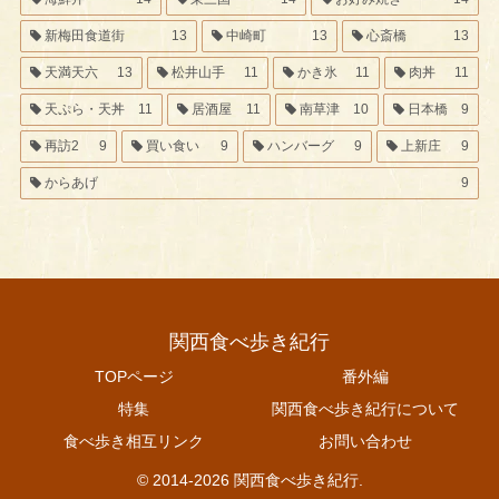
新梅田食道街
13
中崎町
13
心斎橋
13
天満天六
13
松井山手
11
かき氷
11
肉丼
11
天ぷら・天丼
11
居酒屋
11
南草津
10
日本橋
9
再訪2
9
買い食い
9
ハンバーグ
9
上新庄
9
からあげ
9
関西食べ歩き紀行
TOPページ
番外編
特集
関西食べ歩き紀行について
食べ歩き相互リンク
お問い合わせ
© 2014-2026 関西食べ歩き紀行.