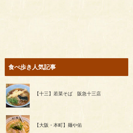
食べ歩き人気記事
【十三】若菜そば 阪急十三店
【大阪・本町】麺や佑