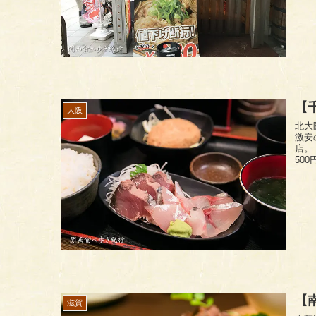
【
大阪
北大
激安
店。 明石八のランチメニュー。海老フライ定食だけが650円で他はすべ
50
【南
滋賀