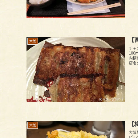
【
大阪
チャ
10
内構造
店名
【
大阪
大阪
ビルのエ