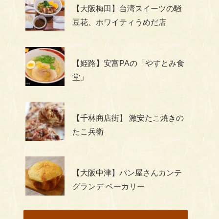
【大阪梅田】台湾スイーツの騒
豆花、ホワイティうめだ店
【姫路】安富PAの「やすとみ食
堂」
【千林商店街】 激安たこ焼きの
たこ兵衛
【大阪中津】パン屋さんカンテ
グランデ ベーカリー