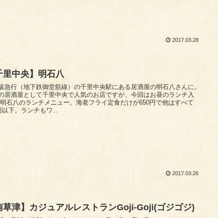
2017.03.28
千里中央】明石八
阪急行（地下鉄御堂筋線）の千里中央駅にある居酒屋の明石八さんに。
の居酒屋として千里中央で人気のお店ですが、今回はお昼のランチ入
て
0円以下。ランチもワ...
2017.03.26
草津】カジュアルレストランGoji-Goji(ゴジゴジ)