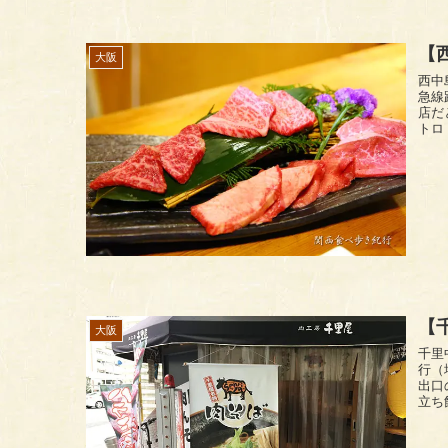
【
大阪
西中
急線
店だ
トロ
【
大阪
千里
行（
出口
立ち