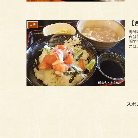
【
大阪
海鮮居
夜は
問です。 店内は漁港内の食堂か海の
スは
スポ