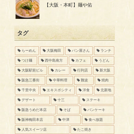
【大阪・本町】麺や佑
タグ
らーめん
大阪梅田
パン屋さん
ランチ
つけ麺
西中島南方
カフェ
うどん
大阪駅前ビル
カレー
行列店
新大阪
阪急三番街
中華料理
難波
焼肉
千里中央
エキスポシティ
洋食
北新地
デザート
十三
ステーキ
阪急うめだ本店
そば
パンケーキ
阪神梅田本店
中津
食べ放題
人気スイーツ店
たこ焼き