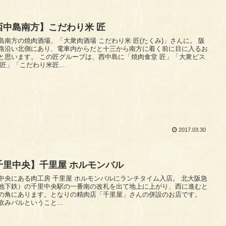
西中島南方】こだわり米 匠
島南方の焼肉酒場、「大衆肉酒場 こだわり米 匠(たくみ)」さんに。 阪
路沿い北側にあり、電車内からだと十三から南方に着く前に目に入るお
と思います。 この匠グループは、西中島に「焼肉食堂 匠」「大衆ビス
 匠」「こだわり米匠...
2017.03.30
千里中央】千里屋 ホルモンバル
中央にある肉工房 千里屋 ホルモンバルにランチタイム入店。 北大阪急
地下鉄）の千里中央駅の一番南の改札を出て地上に上がり、西に進むと
の角にあります。となりの精肉店「千里屋」さんの併設のお店です。
飲みバルということ...