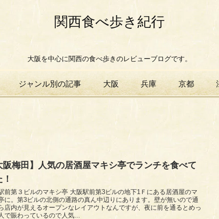
関西食べ歩き紀行
大阪を中心に関西の食べ歩きのレビューブログです。
ジャンル別の記事
大阪
兵庫
京都
大阪梅田】人気の居酒屋マキシ亭でランチを食べて
た！
３ビルのマキシ亭 大阪駅前第3ビルの地下1Ｆにある居酒屋のマ
亭に。第3ビルの北側の通路の真ん中辺りにあります。壁が無いので通
ら店内が見えるオープンなレイアウトなんですが、夜に前を通るとめっ
人で賑わっているので人気...