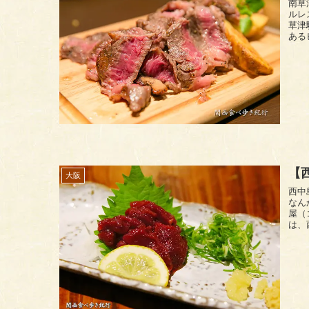
南草
ルレス
草津
あるビ
【
大阪
西中
なん
屋（
は、