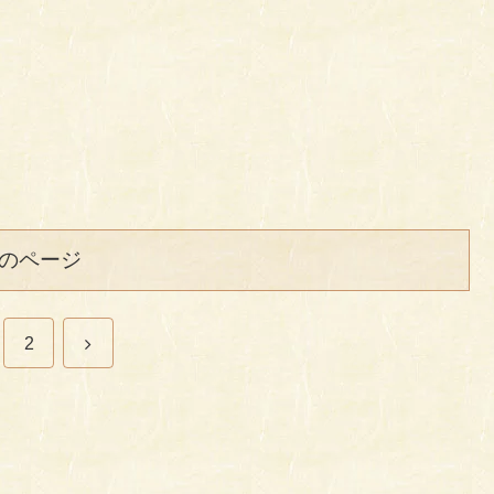
のページ
次
2
へ