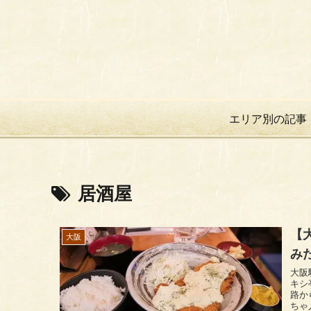
エリア別の記事
居酒屋
【
大阪
み
大阪駅前第
キシ
路か
ちゃ