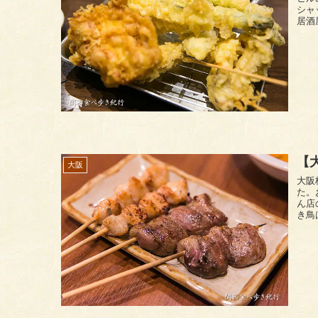
シャ
居酒
【
大阪
大阪
た。
ん店の「
き鳥