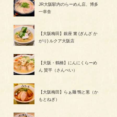
JR大阪駅内のらーめん店、博多
一幸舎
【大阪梅田】銀座 篝 (ぎんざ か
がり) ルクア大阪店
【大阪・鶴橋】にんにくらーめ
ん 賛平（さんぺい）
【大阪梅田】らぁ麺 鴨と葱（か
もとねぎ）