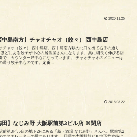
2020.11.25
西中島南方】チャオチャオ（餃々） 西中島店
オチャオ（餃々） 西中島店。西中島南方駅の北口を出て右手の通り
0mほどにある餃子が中心の居酒屋さんになります。奥に細長く伸びる店
で、カウンター席中心になっています。 チャオチャオのメニューは
の通り餃子中心のです。定番...
2018.08.22
梅田】なじみ野 大阪駅前第3ビル店 ※閉店
駅前第3ビル店の地下2Fにある「新・酒場 なじみ野」さんへ。駅前第2
スカレーターの横にあります。 日曜の大阪駅前ビル地下飲食街は