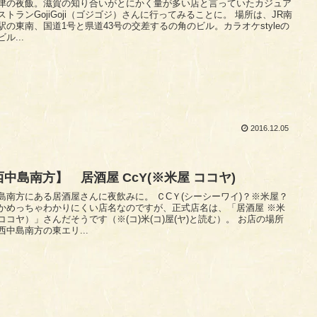
津の夜飯。滋賀の知り合いがとにかく量が多い店と言っていたカジュア
トランGojiGoji（ゴジゴジ）さんに行ってみることに。 場所は、JR南
駅の東南、国道1号と県道43号の交差するの角のビル。カラオケstyleの
ル...
2016.12.05
西中島南方】 居酒屋 CcY(※米屋 ココヤ)
島南方にある居酒屋さんに夜飲みに。 ＣCＹ(シーシーワイ)？※米屋？
かめっちゃわかりにくい店名なのですが、正式店名は、「居酒屋 ※米
ココヤ）」さんだそうです（※(コ)米(コ)屋(ヤ)と読む）。 お店の場所
西中島南方の東エリ...