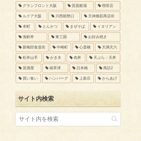
グランフロント大阪
箕面船場
喫茶店
ルクア大阪
川西能勢口
天神橋筋商店街
本町
とんかつ
まぜそば
イタリアン
海鮮丼
東三国
お好み焼き
新梅田食道街
中崎町
心斎橋
天満天六
松井山手
かき氷
肉丼
天ぷら・天丼
居酒屋
南草津
日本橋
再訪2
買い食い
ハンバーグ
上新庄
からあげ
サイト内検索