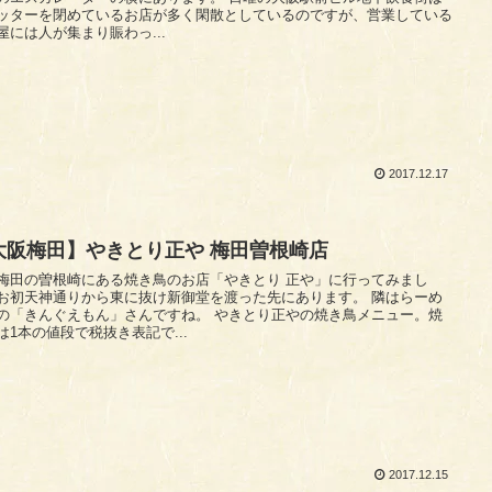
ッターを閉めているお店が多く閑散としているのですが、営業している
屋には人が集まり賑わっ...
2017.12.17
大阪梅田】やきとり正や 梅田曽根崎店
梅田の曽根崎にある焼き鳥のお店「やきとり 正や」に行ってみまし
お初天神通りから東に抜け新御堂を渡った先にあります。 隣はらーめ
きんぐえもん」さんですね。 やきとり正やの焼き鳥メニュー。焼
は1本の値段で税抜き表記で...
2017.12.15