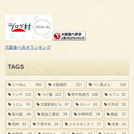
大阪食べ歩きランキング
TAGS
らーめん
362
大阪梅田
317
パン屋さん
116
ランチ
113
つけ麺
113
西中島南方
108
カフェ
91
うどん
74
大阪駅前ビル
67
カレー
62
行列店
52
新大阪
49
阪急三番街
39
中華料理
39
難波
37
焼肉
32
千里中央
29
エキスポシティ
27
洋食
24
北新地
23
デザート
23
十三
22
ステーキ
22