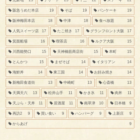
阪急うめだ本店
19
そば
19
パンケーキ
19
阪神梅田本店
18
中津
18
食べ放題
18
人気スイーツ店
17
たこ焼き
17
グランフロント大阪
17
箕面船場
16
喫茶店
16
ルクア大阪
15
川西能勢口
15
天神橋筋商店街
15
本町
15
とんかつ
15
まぜそば
14
イタリアン
14
海鮮丼
14
東三国
14
お好み焼き
14
新梅田食道街
13
中崎町
13
心斎橋
13
天満天六
13
松井山手
11
かき氷
11
肉丼
11
天ぷら・天丼
11
居酒屋
11
南草津
10
日本橋
9
再訪2
9
買い食い
9
ハンバーグ
9
上新庄
9
からあげ
9