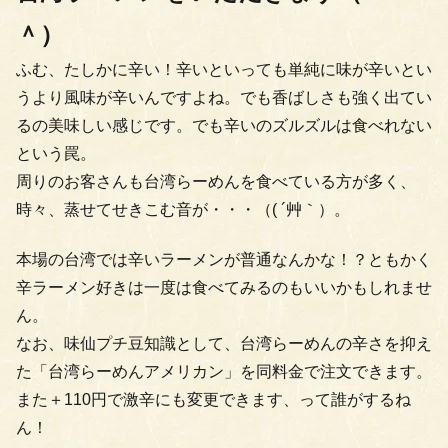
＾）
ふむ、たしかに辛い！辛いといっても単純に味が辛いとい
うより風味が辛いんですよね。でも香ばしさも強く出てい
るの美味しい感じです。でも辛いのズルズルは食べれない
という罠。
周りのお客さんも台湾らーめんを食べている方が多く、
時々、蒸せてせきこむ音が・・・（( ´艸｀）。
本場の台湾では辛いラーメンが普通なんかな！？ともかく
辛ラーメン好きは一度は食べてみるのもいいかもしれませ
ん。
なお、味仙プチ豆知識として、台湾らーめんの辛さを抑え
た「台湾らーめんアメリカン」を同料金で注文できます。
また＋110円で激辛にも変更できます、って誰がするね
ん！