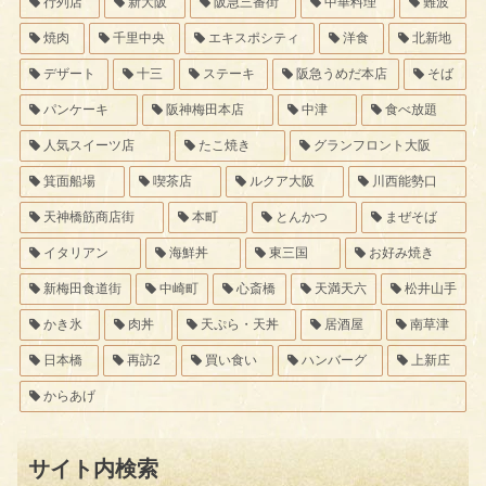
行列店
新大阪
阪急三番街
中華料理
難波
焼肉
千里中央
エキスポシティ
洋食
北新地
デザート
十三
ステーキ
阪急うめだ本店
そば
パンケーキ
阪神梅田本店
中津
食べ放題
人気スイーツ店
たこ焼き
グランフロント大阪
箕面船場
喫茶店
ルクア大阪
川西能勢口
天神橋筋商店街
本町
とんかつ
まぜそば
イタリアン
海鮮丼
東三国
お好み焼き
新梅田食道街
中崎町
心斎橋
天満天六
松井山手
かき氷
肉丼
天ぷら・天丼
居酒屋
南草津
日本橋
再訪2
買い食い
ハンバーグ
上新庄
からあげ
サイト内検索