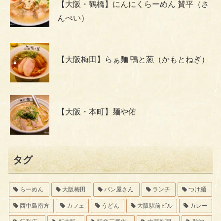
【大阪・鶴橋】にんにくらーめん 賛平（さ
んぺい）
【大阪梅田】らぁ麺 鴨と葱（かもとねぎ）
【大阪・本町】麺や佑
タグ
らーめん
大阪梅田
パン屋さん
ランチ
つけ麺
西中島南方
カフェ
うどん
大阪駅前ビル
カレー