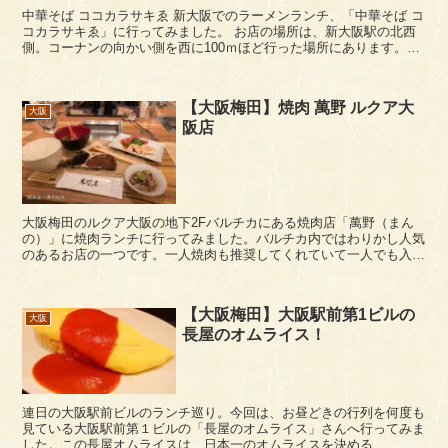
中華そば ココカラサキゑ 新大阪でのラーメンランチ、「中華そば コ
コカラサキゑ」に行ってみました。 お店の場所は、新大阪駅の北西
側。コーナンの向かい側を西に100ｍほど行った場所にあります。三
国駅からも歩いて行けないこともない...
【大阪梅田】焼肉 萬野 ルクア大
大阪
阪店
大阪梅田のルクア大阪の地下2Fバルチカにある焼肉店「萬野（まん
の）」に焼肉ランチに行ってみました。バルチカ内ではわりかし人気
のあるお店の一つです。一人焼肉も推奨してくれていて一人でも入り
やすいのはいいですね。 運営は株式会社萬野屋さん...
【大阪梅田】大阪駅前第1ビルの
大阪
長屋のオムライス！
連日の大阪駅前ビルのランチ巡り。今回は、お昼どきの行列を何度も
見ている大阪駅前第１ビルの「長屋のオムライス」さんへ行ってみま
した。この長屋オムライスは、日本一のオムライスを決める