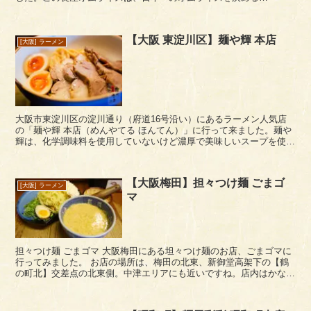
KAGOME主催の「オムライススタジオアム2019」で関西...
【大阪 東淀川区】麺や輝 本店
[大阪] ラーメン
大阪市東淀川区の淀川通り（府道16号沿い）にあるラーメン人気店
の「麺や輝 本店（めんやてる ほんてん）」に行って来ました。麺や
輝は、化学調味料を使用していないけど濃厚で美味しいスープを使用
しているつけ麺などで有名なお店ですね。 ...
【大阪梅田】担々つけ麺 ごまゴ
[大阪] ラーメン
マ
担々つけ麺 ごまゴマ 大阪梅田にある坦々つけ麺のお店、ごまゴマに
行ってみました。 お店の場所は、梅田の北東、新御堂高架下の【鶴
の町北】交差点の北東側。中津エリアにも近いですね。店内はかなり
狭く、くの字のカウンター席で5席ほど。 ...