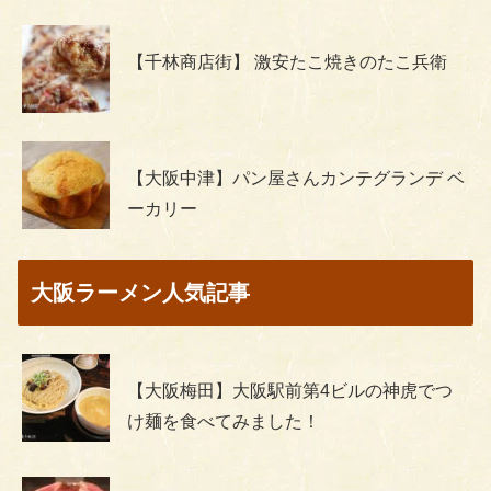
【千林商店街】 激安たこ焼きのたこ兵衛
【大阪中津】パン屋さんカンテグランデ ベ
ーカリー
大阪ラーメン人気記事
【大阪梅田】大阪駅前第4ビルの神虎でつ
け麺を食べてみました！