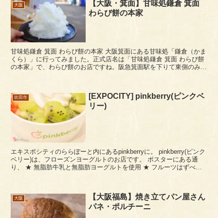
【大阪・箕面】甘味処鎌倉 箕面
大阪
わらび餅の本家
甘味処鎌倉 箕面 わらび餅の本家 大阪箕面にある甘味処「鎌倉（かま
くら）」に行ってみました。正式店名は「甘味処鎌倉 箕面 わらび餅
の本家」で、わらび餅のお店ですね。阪急箕面駅を下りて東側のみの
お本通り商店街にあります。 このお店に行...
[EXPOCITY] pinkberry(ピンクベ
吹田市
リー)
エキスポシティのららぽーと内にあるpinkberryに。 pinkberry(ピンク
ベリー)は、フローズンヨーグルトのお店です。 ポスターにある通
り、 ★ 無脂肪牛乳と無脂肪ヨーグルトを使用 ★ フルーツはずべて
フレッシュ ★ 30種...
【大阪福島】焼き立てパン屋さん
大阪
パネ・ポルチーニ