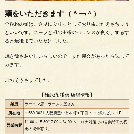
麺をいただきます（＾￢＾）
全粒粉の麺は、適度にぷりっとしており歯ごたえもちょう
どいいです。スープと麺の主張のバランスが良く、するす
ると最後までいただけました。
焼き飯もおいしいらしいので、また機会があったら試して
みます。
ごちそうさまでした。
【麺武流 謙信 店舗情報】
業態
ラーメン店・ラーメン屋さん
所在地
〒560-0021 大阪府豊中市本町１丁目７-１ 蝶六ビル １F
11:00～15:30/17:00～24:00 ※コロナ対策での営業時間の変
営業時間
更の場合有り。