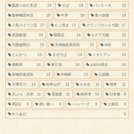
阪急うめだ本店
19
そば
19
パンケーキ
19
阪神梅田本店
18
中津
18
食べ放題
18
人気スイーツ店
17
たこ焼き
17
グランフロント大阪
17
箕面船場
16
喫茶店
16
ルクア大阪
15
川西能勢口
15
天神橋筋商店街
15
本町
15
とんかつ
15
まぜそば
14
イタリアン
14
海鮮丼
14
東三国
14
お好み焼き
14
新梅田食道街
13
中崎町
13
心斎橋
13
天満天六
13
松井山手
11
かき氷
11
肉丼
11
天ぷら・天丼
11
居酒屋
11
南草津
10
日本橋
9
再訪2
9
買い食い
9
ハンバーグ
9
上新庄
9
からあげ
9