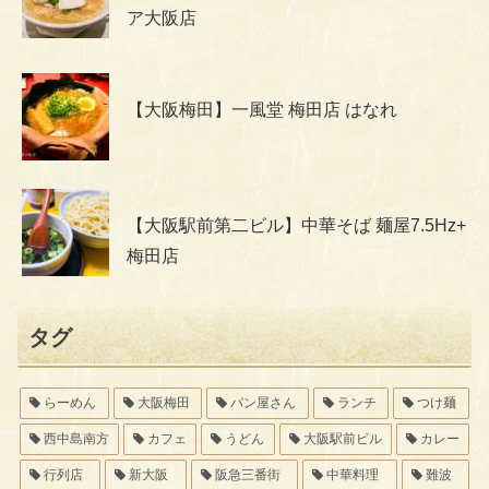
ア大阪店
【大阪梅田】一風堂 梅田店 はなれ
【大阪駅前第二ビル】中華そば 麺屋7.5Hz+
梅田店
タグ
らーめん
大阪梅田
パン屋さん
ランチ
つけ麺
西中島南方
カフェ
うどん
大阪駅前ビル
カレー
行列店
新大阪
阪急三番街
中華料理
難波