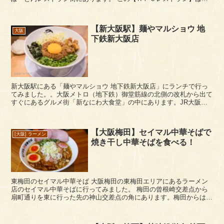
食べ放題ビュッフェ（セルフ形式）のレストランになりま...
【新大阪駅】麺やマルショウ 地
大阪
下鉄新大阪店
新大阪駅にある「麺やマルショウ 地下鉄新大阪店」にランチで行っ
てみました。。大阪メトロ（地下鉄）御堂筋線の北側の改札から出て
すぐにあるグルメ街「新なにわ大食堂」の中にあります。JR大阪駅
側からは、3F北西にあるエスカレーターで1Fに下り...
【大阪梅田】セイマル中華そばで
[大阪] ラーメン
焼き干し中華そばを食べる！
東梅田のセイマル中華そば 大阪梅田の東梅田エリアにあるラーメン
店のセイマル中華そばに行ってみました。 梅田の曾根崎交差点から
扇町通りを東に行った先の神山交差点の角にあります。梅田からは少
し離れた僻地になりますが、交差点では目立つ立地に...