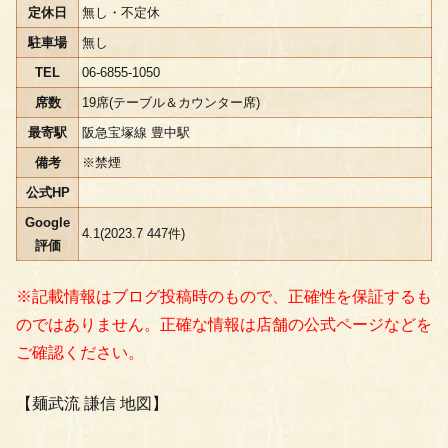
定休日
無し・不定休
駐車場
無し
TEL
06-6855-1050
席数
19席(テーブル＆カウンター席)
最寄駅
阪急宝塚線 豊中駅
備考
※禁煙
公式HP
Google
4.1(2023.7 447件)
評価
※記載情報はブログ投稿時のもので、正確性を保証するも
のではありません。正確な情報は店舗の公式ページなどを
ご確認ください。
【麺武流 謙信 地図】