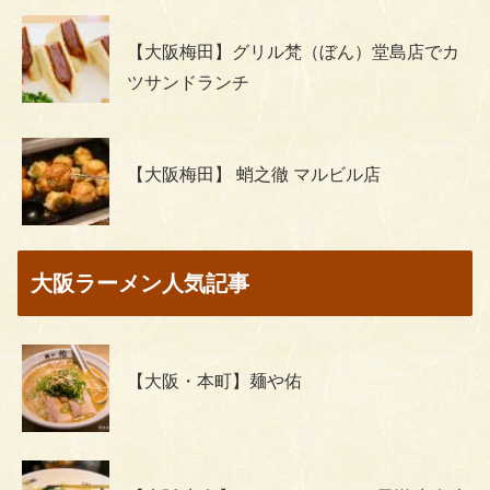
【大阪梅田】グリル梵（ぼん）堂島店でカ
ツサンドランチ
【大阪梅田】 蛸之徹 マルビル店
大阪ラーメン人気記事
【大阪・本町】麺や佑