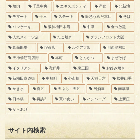
焼肉
千里中央
エキスポシティ
洋食
北新地
デザート
十三
ステーキ
阪急うめだ本店
そば
パンケーキ
阪神梅田本店
中津
食べ放題
人気スイーツ店
たこ焼き
グランフロント大阪
箕面船場
喫茶店
ルクア大阪
川西能勢口
天神橋筋商店街
本町
とんかつ
まぜそば
イタリアン
海鮮丼
東三国
お好み焼き
新梅田食道街
中崎町
心斎橋
天満天六
松井山手
かき氷
肉丼
天ぷら・天丼
居酒屋
南草津
日本橋
再訪2
買い食い
ハンバーグ
上新庄
からあげ
サイト内検索