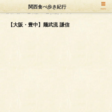
関西食べ歩き紀行
menu
ホーム
大阪
[大阪] ラーメン
【大阪・豊中】麺武流 謙信