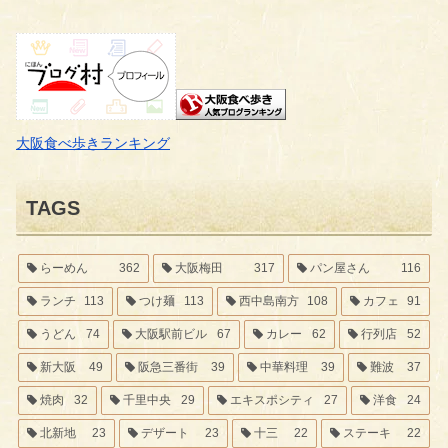
大阪食べ歩きランキング
TAGS
らーめん
362
大阪梅田
317
パン屋さん
116
ランチ
113
つけ麺
113
西中島南方
108
カフェ
91
うどん
74
大阪駅前ビル
67
カレー
62
行列店
52
新大阪
49
阪急三番街
39
中華料理
39
難波
37
焼肉
32
千里中央
29
エキスポシティ
27
洋食
24
北新地
23
デザート
23
十三
22
ステーキ
22