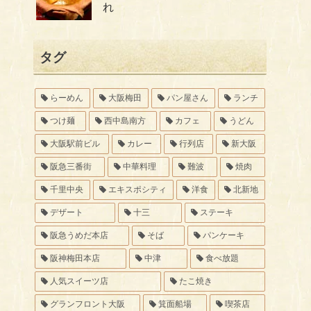
れ
タグ
らーめん
大阪梅田
パン屋さん
ランチ
つけ麺
西中島南方
カフェ
うどん
大阪駅前ビル
カレー
行列店
新大阪
阪急三番街
中華料理
難波
焼肉
千里中央
エキスポシティ
洋食
北新地
デザート
十三
ステーキ
阪急うめだ本店
そば
パンケーキ
阪神梅田本店
中津
食べ放題
人気スイーツ店
たこ焼き
グランフロント大阪
箕面船場
喫茶店