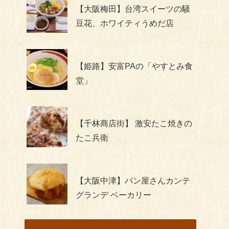
【大阪梅田】台湾スイーツの騒
豆花、ホワイティうめだ店
【姫路】安富PAの「やすとみ食
堂」
【千林商店街】 激安たこ焼きの
たこ兵衛
【大阪中津】パン屋さんカンテ
グランデ ベーカリー