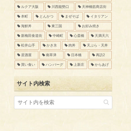
ルクア大阪
川西能勢口
天神橋筋商店街
本町
とんかつ
まぜそば
イタリアン
海鮮丼
東三国
お好み焼き
新梅田食道街
中崎町
心斎橋
天満天六
松井山手
かき氷
肉丼
天ぷら・天丼
居酒屋
南草津
日本橋
再訪2
買い食い
ハンバーグ
上新庄
からあげ
サイト内検索