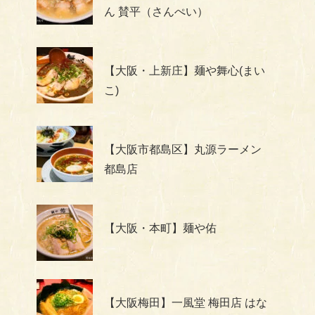
ん 賛平（さんぺい）
【大阪・上新庄】麺や舞心(まい
こ)
【大阪市都島区】丸源ラーメン
都島店
【大阪・本町】麺や佑
【大阪梅田】一風堂 梅田店 はな