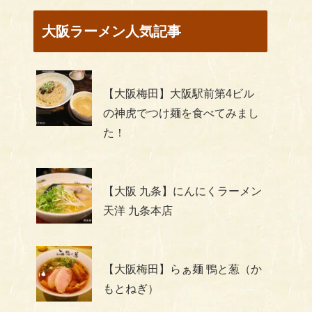
大阪ラーメン人気記事
【大阪梅田】大阪駅前第4ビル
の神虎でつけ麺を食べてみまし
た！
【大阪 九条】にんにくラーメン
天洋 九条本店
【大阪梅田】らぁ麺 鴨と葱（か
もとねぎ）