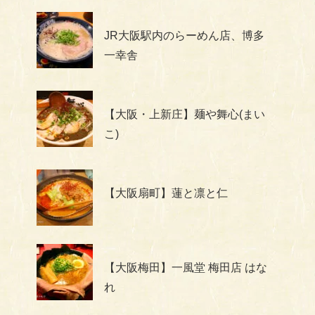
JR大阪駅内のらーめん店、博多
一幸舎
【大阪・上新庄】麺や舞心(まい
こ)
【大阪扇町】蓮と凛と仁
【大阪梅田】一風堂 梅田店 はな
れ