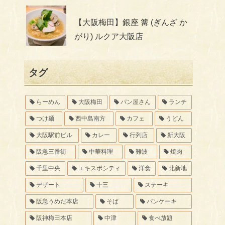
【大阪梅田】銀座 篝 (ぎんざ か
がり) ルクア大阪店
タグ
らーめん
大阪梅田
パン屋さん
ランチ
つけ麺
西中島南方
カフェ
うどん
大阪駅前ビル
カレー
行列店
新大阪
阪急三番街
中華料理
難波
焼肉
千里中央
エキスポシティ
洋食
北新地
デザート
十三
ステーキ
阪急うめだ本店
そば
パンケーキ
阪神梅田本店
中津
食べ放題