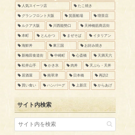
人気スイーツ店
たこ焼き
グランフロント大阪
箕面船場
喫茶店
ルクア大阪
川西能勢口
天神橋筋商店街
本町
とんかつ
まぜそば
イタリアン
海鮮丼
東三国
お好み焼き
新梅田食道街
中崎町
心斎橋
天満天六
松井山手
かき氷
肉丼
天ぷら・天丼
居酒屋
南草津
日本橋
再訪2
買い食い
ハンバーグ
上新庄
からあげ
サイト内検索