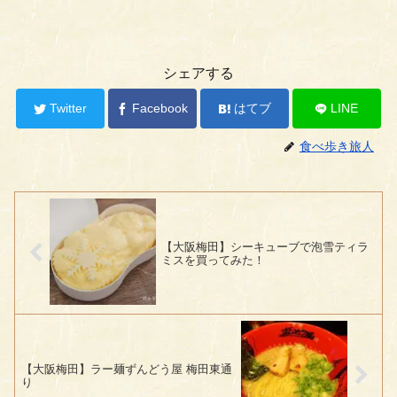
シェアする
Twitter
Facebook
はてブ
LINE
食べ歩き旅人
【大阪梅田】シーキューブで泡雪ティラ
ミスを買ってみた！
【大阪梅田】ラー麺ずんどう屋 梅田東通
り