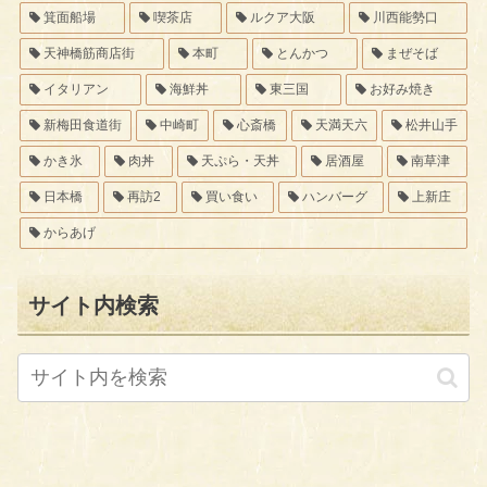
箕面船場
喫茶店
ルクア大阪
川西能勢口
天神橋筋商店街
本町
とんかつ
まぜそば
イタリアン
海鮮丼
東三国
お好み焼き
新梅田食道街
中崎町
心斎橋
天満天六
松井山手
かき氷
肉丼
天ぷら・天丼
居酒屋
南草津
日本橋
再訪2
買い食い
ハンバーグ
上新庄
からあげ
サイト内検索