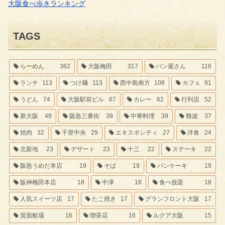
大阪食べ歩きランキング
TAGS
らーめん
362
大阪梅田
317
パン屋さん
116
ランチ
113
つけ麺
113
西中島南方
108
カフェ
91
うどん
74
大阪駅前ビル
67
カレー
62
行列店
52
新大阪
49
阪急三番街
39
中華料理
39
難波
37
焼肉
32
千里中央
29
エキスポシティ
27
洋食
24
北新地
23
デザート
23
十三
22
ステーキ
22
阪急うめだ本店
19
そば
19
パンケーキ
19
阪神梅田本店
18
中津
18
食べ放題
18
人気スイーツ店
17
たこ焼き
17
グランフロント大阪
17
箕面船場
16
喫茶店
16
ルクア大阪
15