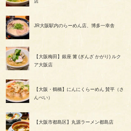
店
JR大阪駅内のらーめん店、博多一幸舎
【大阪梅田】銀座 篝 (ぎんざ かがり) ルク
ア大阪店
【大阪・鶴橋】にんにくらーめん 賛平（さ
んぺい）
【大阪市都島区】丸源ラーメン都島店