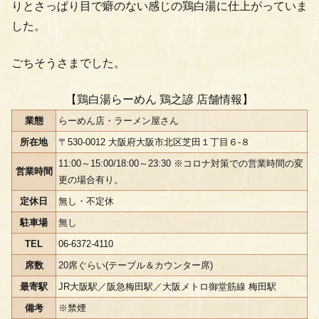
りとさっぱり目で癖のない感じの鶏白湯に仕上がっていま
した。
ごちそうさまでした。
【鶏白湯らーめん 鶏之諺 店舗情報】
業態
らーめん店・ラーメン屋さん
所在地
〒530-0012 大阪府大阪市北区芝田１丁目６-８
11:00～15:00/18:00～23:30 ※コロナ対策での営業時間の変
営業時間
更の場合有り。
定休日
無し・不定休
駐車場
無し
TEL
06-6372-4110
席数
20席ぐらい(テーブル＆カウンター席)
最寄駅
JR大阪駅／阪急梅田駅／大阪メトロ御堂筋線 梅田駅
備考
※禁煙