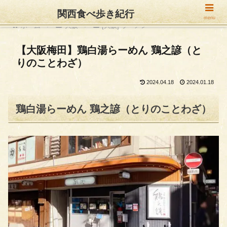
関西食べ歩き紀行
menu
ホーム
大阪
[大阪] ラーメン
【大阪梅田】鶏白湯らーめん 鶏之諺（と
りのことわざ）
2024.04.18
2024.01.18
鶏白湯らーめん 鶏之諺（とりのことわざ）