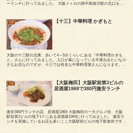
ーランチに行ってみました。 大阪メトロの西中島南方駅の北口を出
て、右手（東）に進み、亀王の角を左（北）に曲がっ...
【十三】中華料理 かぎもと
大阪
大阪の十三駅の北東、歩いて4～5分ぐらいにある「中華料理かぎも
と」さんに行ってみました。入口が幕になっている半屋台みたいな小
さなお店なのですが、十三では有名な中華料理屋さんになります。
かぎもとの必食鶏メニュー。 辛子鶏（四川風鶏...
【大阪梅田】大阪駅前第3ビルの
大阪
居酒屋1969で380円激安ランチ
激安380円ランチの店、居酒屋1969 大阪梅田の一大グルメ街、大阪
駅前第2ビルの地下1Ｆにある居酒屋1969に行ってみました。 激安ラ
ンチを実施しているお店も多いここ大阪駅前ビルの地下飲食街です
が、この居酒屋1969さんは、なんと38...