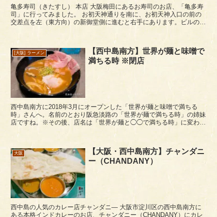
亀多寿司（きたすし） 本店 大阪梅田にあるお寿司のお店、「亀多寿
司」に行ってみました。 お初天神通りを南に、お初天神入口の前の
交差点を左（東方向）の新御堂側に進むと右手にあります。ビルの
1F～3Fまでが亀多系のお店になっていますが...
【西中島南方】世界が麺と味噌で
[大阪] ラーメン
満ちる時 ※閉店
西中島南方に2018年3月にオープンした「世界が麺と味噌で満ちる
時」さんへ。名前のとおり阪急淡路の「世界が麺で満ちる時」の姉妹
店ですね。※その後、店名は「世界が麺と◯◯で満ちる時」に変わっ
ています。 「またもや西中島にらーめん店！(;...
【大阪・西中島南方】チャンダニ
大阪
ー（CHANDANY）
西中島の人気のカレー店チャンダニ― 大阪市淀川区の西中島南方に
ある本格インドカレーのお店、チャンダニー（CHANDANY）にカレ