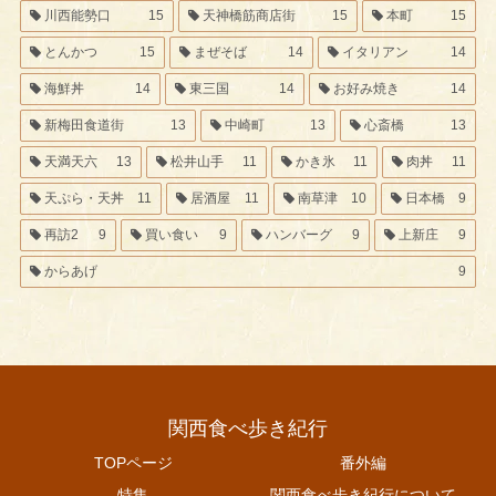
川西能勢口
15
天神橋筋商店街
15
本町
15
とんかつ
15
まぜそば
14
イタリアン
14
海鮮丼
14
東三国
14
お好み焼き
14
新梅田食道街
13
中崎町
13
心斎橋
13
天満天六
13
松井山手
11
かき氷
11
肉丼
11
天ぷら・天丼
11
居酒屋
11
南草津
10
日本橋
9
再訪2
9
買い食い
9
ハンバーグ
9
上新庄
9
からあげ
9
関西食べ歩き紀行
TOPページ
番外編
特集
関西食べ歩き紀行について