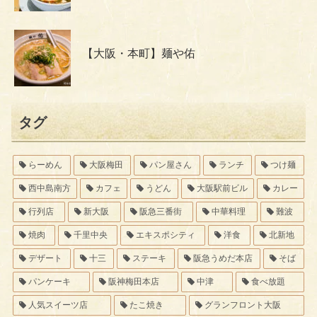
【大阪・本町】麺や佑
タグ
らーめん
大阪梅田
パン屋さん
ランチ
つけ麺
西中島南方
カフェ
うどん
大阪駅前ビル
カレー
行列店
新大阪
阪急三番街
中華料理
難波
焼肉
千里中央
エキスポシティ
洋食
北新地
デザート
十三
ステーキ
阪急うめだ本店
そば
パンケーキ
阪神梅田本店
中津
食べ放題
人気スイーツ店
たこ焼き
グランフロント大阪