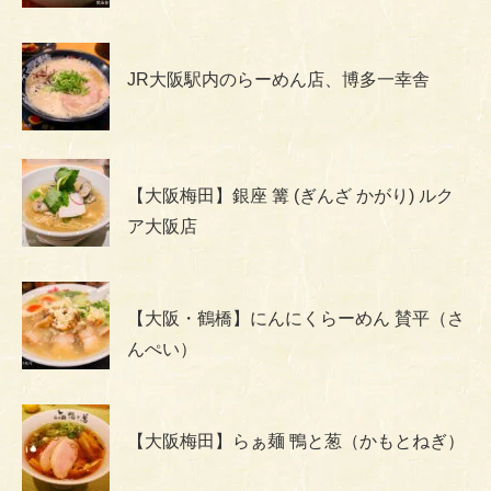
JR大阪駅内のらーめん店、博多一幸舎
【大阪梅田】銀座 篝 (ぎんざ かがり) ルク
ア大阪店
【大阪・鶴橋】にんにくらーめん 賛平（さ
んぺい）
【大阪梅田】らぁ麺 鴨と葱（かもとねぎ）