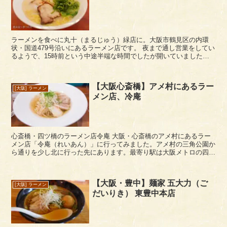
ラーメンを食べに丸十（まるじゅう）緑店に。大阪市鶴見区の内環
状・国道479号沿いにあるラーメン店です。 夜まで通し営業をしてい
るようで、15時前という中途半端な時間でしたが開いていました。
店内はコンパクトでアットホームなお店といっ...
【大阪心斎橋】アメ村にあるラー
[大阪] ラーメン
メン店、冷庵
心斎橋・四ツ橋のラーメン店令庵 大阪・心斎橋のアメ村にあるラー
メン店「令庵（れいあん）」に行ってみました。アメ村の三角公園か
ら通りを少し北に行った先にあります。最寄り駅は大阪メトロの四ツ
橋駅が近いですね。久々に来たアメ村はやはり若者が多...
【大阪・豊中】麺家 五大力（ご
[大阪] ラーメン
だいりき） 東豊中本店