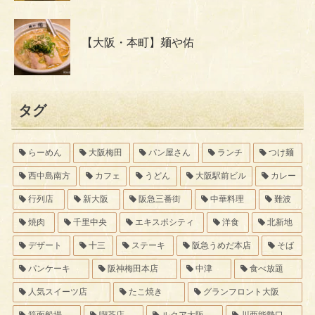
【大阪・本町】麺や佑
タグ
らーめん
大阪梅田
パン屋さん
ランチ
つけ麺
西中島南方
カフェ
うどん
大阪駅前ビル
カレー
行列店
新大阪
阪急三番街
中華料理
難波
焼肉
千里中央
エキスポシティ
洋食
北新地
デザート
十三
ステーキ
阪急うめだ本店
そば
パンケーキ
阪神梅田本店
中津
食べ放題
人気スイーツ店
たこ焼き
グランフロント大阪