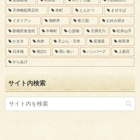
箕面船場
喫茶店
ルクア大阪
川西能勢口
天神橋筋商店街
本町
とんかつ
まぜそば
イタリアン
海鮮丼
東三国
お好み焼き
新梅田食道街
中崎町
心斎橋
天満天六
松井山手
かき氷
肉丼
天ぷら・天丼
居酒屋
南草津
日本橋
再訪2
買い食い
ハンバーグ
上新庄
からあげ
サイト内検索