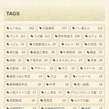
TAGS
らーめん
362
大阪梅田
317
パン屋さん
116
ランチ
113
つけ麺
113
西中島南方
108
カフェ
91
うどん
74
大阪駅前ビル
67
カレー
62
行列店
52
新大阪
49
阪急三番街
39
中華料理
39
難波
37
焼肉
32
千里中央
29
エキスポシティ
27
洋食
24
北新地
23
デザート
23
十三
22
ステーキ
22
阪急うめだ本店
19
そば
19
パンケーキ
19
阪神梅田本店
18
中津
18
食べ放題
18
人気スイーツ店
17
たこ焼き
17
グランフロント大阪
17
箕面船場
16
喫茶店
16
ルクア大阪
15
川西能勢口
15
天神橋筋商店街
15
本町
15