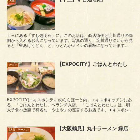
大阪
十三にある「すし処明石」に。このお店は、商店街側と淀川通りの両
側から入れるお店になっています。写真の通り、淀川通り沿いから見
ると「釜あげうどん」と、うどんがメインの看板になっています
が・・・、 十三の商店街側から見ると、「すし...
【EXPOCITY】ごはんとわたし
吹田市
EXPOCITY(エキスポシティ)のららぽーと内、エキスポキッチンにあ
る、「ごはんとわたし」へランチ入店。 「ごはんとわたし」は、明
太子食べ放題で有名な「やまや」の運営するお店です。エキスポシテ
ィも1年前のオープン記念訪問客の混雑は落ち...
【大阪鶴見】丸十ラーメン 緑店
[大阪] ラーメン