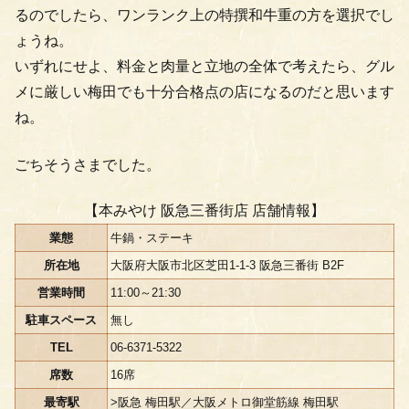
るのでしたら、ワンランク上の特撰和牛重の方を選択でし
ょうね。
いずれにせよ、料金と肉量と立地の全体で考えたら、グル
メに厳しい梅田でも十分合格点の店になるのだと思います
ね。
ごちそうさまでした。
【本みやけ 阪急三番街店 店舗情報】
業態
牛鍋・ステーキ
所在地
大阪府大阪市北区芝田1-1-3 阪急三番街 B2F
営業時間
11:00～21:30
駐車スペース
無し
TEL
06-6371-5322
席数
16席
最寄駅
>阪急 梅田駅／大阪メトロ御堂筋線 梅田駅