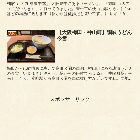
麺家 五大力 東豊中本店 大阪豊中にあるラーメン店、「麺家 五大力
（ごだいりき）」に行ってみました。豊中市の桃山台駅から西に1km
ほどの場所にあります（駅からは徒歩だと遠いです。） 店名「五大
力」の由来は、「五大力菩薩」の加護によっ...
【大阪梅田・神山町】讃岐うどん
大阪
今雪
梅田からは結構東に歩いて扇町公園の西側、神山町にある讃岐うどん
の今雪（いまゆき）さんへ。駅からの距離で考えると、中崎町駅から
南下したり、扇町駅から扇町公園を西に抜け方が近いですね。立地的
には駅から遠く、あまりいい場所ではないのかもしれま...
スポンサーリンク