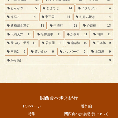
とんかつ
15
まぜそば
14
イタリアン
14
海鮮丼
14
東三国
14
お好み焼き
14
新梅田食道街
13
中崎町
13
心斎橋
13
天満天六
13
松井山手
11
かき氷
11
肉丼
11
天ぷら・天丼
11
居酒屋
11
南草津
10
日本橋
9
再訪2
9
買い食い
9
ハンバーグ
9
上新庄
9
からあげ
9
関西食べ歩き紀行
TOPページ
番外編
特集
関西食べ歩き紀行について