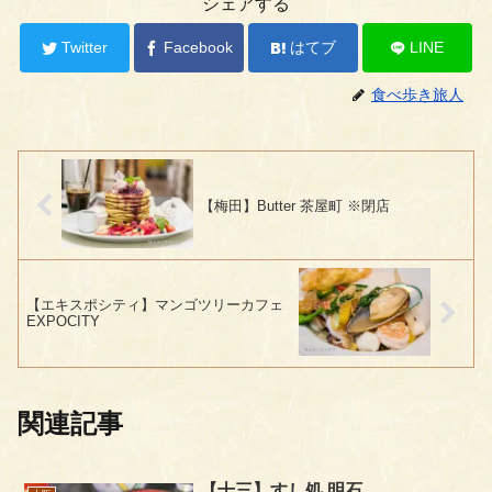
シェアする
Twitter
Facebook
はてブ
LINE
食べ歩き旅人
【梅田】Butter 茶屋町 ※閉店
【エキスポシティ】マンゴツリーカフェ
EXPOCITY
関連記事
【十三】すし処 明石