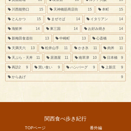
川西能勢口
15
天神橋筋商店街
15
本町
15
とんかつ
15
まぜそば
14
イタリアン
14
海鮮丼
14
東三国
14
お好み焼き
14
新梅田食道街
13
中崎町
13
心斎橋
13
天満天六
13
松井山手
11
かき氷
11
肉丼
11
天ぷら・天丼
11
居酒屋
11
南草津
10
日本橋
9
再訪2
9
買い食い
9
ハンバーグ
9
上新庄
9
からあげ
9
関西食べ歩き紀行
TOPページ
番外編