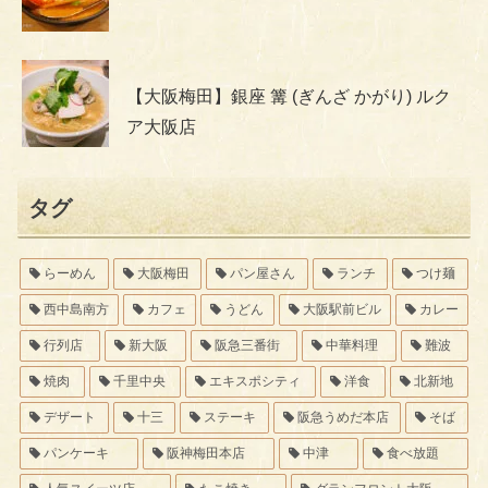
【大阪梅田】銀座 篝 (ぎんざ かがり) ルク
ア大阪店
タグ
らーめん
大阪梅田
パン屋さん
ランチ
つけ麺
西中島南方
カフェ
うどん
大阪駅前ビル
カレー
行列店
新大阪
阪急三番街
中華料理
難波
焼肉
千里中央
エキスポシティ
洋食
北新地
デザート
十三
ステーキ
阪急うめだ本店
そば
パンケーキ
阪神梅田本店
中津
食べ放題