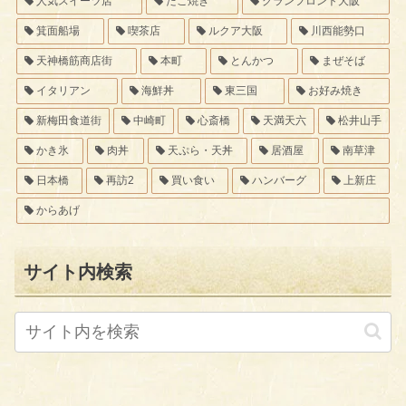
人気スイーツ店
たこ焼き
グランフロント大阪
箕面船場
喫茶店
ルクア大阪
川西能勢口
天神橋筋商店街
本町
とんかつ
まぜそば
イタリアン
海鮮丼
東三国
お好み焼き
新梅田食道街
中崎町
心斎橋
天満天六
松井山手
かき氷
肉丼
天ぷら・天丼
居酒屋
南草津
日本橋
再訪2
買い食い
ハンバーグ
上新庄
からあげ
サイト内検索