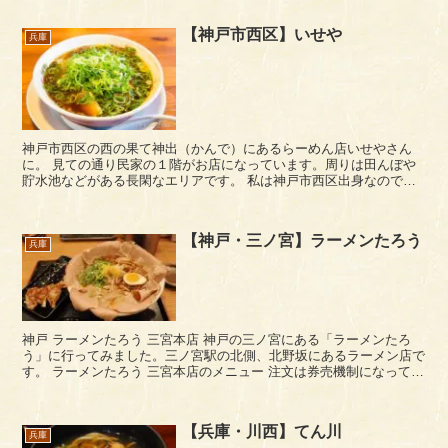
【神戸市西区】いせや
兵庫
神戸市西区の西の果て神出（かんで）にあるらーめん店いせやさん
に。 見ての通り民家の１階がお店になっています。周りは田んぼや
貯水池などがある長閑なエリアです。 私は神戸市西区出身なので愛
着を込めて言いますが、神戸市西区は広大なエリアで、も...
【神戸・三ノ宮】ラーメンたろう
兵庫
神戸 ラーメンたろう 三宮本店 神戸の三ノ宮にある「ラーメンたろ
う」に行ってみました。三ノ宮駅の北側、北野坂にあるラーメン店で
す。 ラーメンたろう 三宮本店のメニュー 注文は券売機制になってい
ます。ラーメンのメニューは、醤...
【兵庫・川西】てん川
兵庫