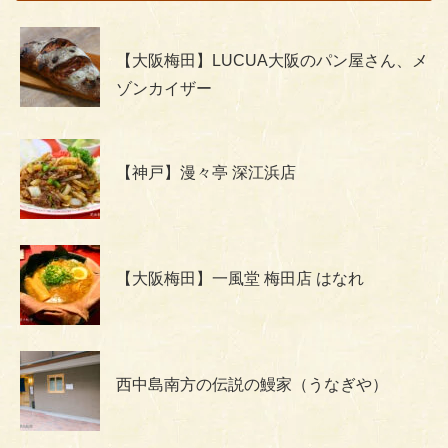
【大阪梅田】LUCUA大阪のパン屋さん、メ
ゾンカイザー
【神戸】漫々亭 深江浜店
【大阪梅田】一風堂 梅田店 はなれ
西中島南方の伝説の鰻家（うなぎや）