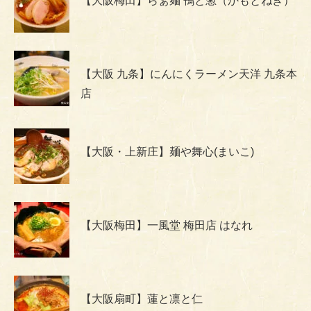
【大阪梅田】らぁ麺 鴨と葱（かもとねぎ）
【大阪 九条】にんにくラーメン天洋 九条本
店
【大阪・上新庄】麺や舞心(まいこ)
【大阪梅田】一風堂 梅田店 はなれ
【大阪扇町】蓮と凛と仁