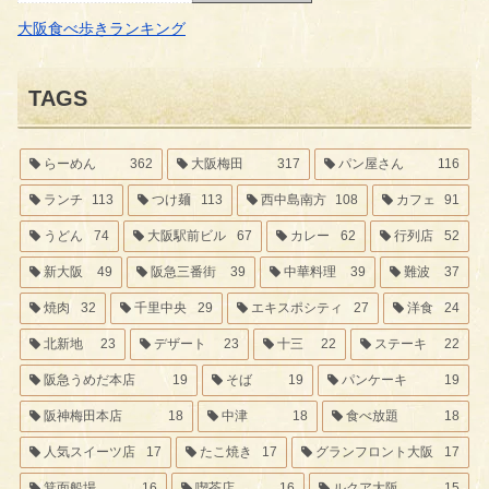
大阪食べ歩きランキング
TAGS
らーめん
362
大阪梅田
317
パン屋さん
116
ランチ
113
つけ麺
113
西中島南方
108
カフェ
91
うどん
74
大阪駅前ビル
67
カレー
62
行列店
52
新大阪
49
阪急三番街
39
中華料理
39
難波
37
焼肉
32
千里中央
29
エキスポシティ
27
洋食
24
北新地
23
デザート
23
十三
22
ステーキ
22
阪急うめだ本店
19
そば
19
パンケーキ
19
阪神梅田本店
18
中津
18
食べ放題
18
人気スイーツ店
17
たこ焼き
17
グランフロント大阪
17
箕面船場
16
喫茶店
16
ルクア大阪
15