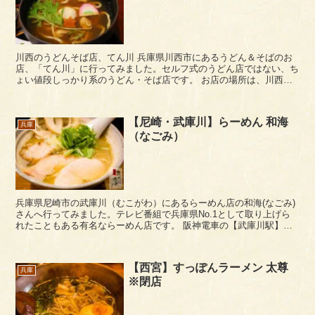
川西のうどんそば店、てん川 兵庫県川西市にあるうどん＆そばのお
店、「てん川」に行ってみました。セルフ式のうどん店ではない、ち
ょい値段しっかり系のうどん・そば店です。 お店の場所は、川西市
内の県道13号の加茂交番前を西折し...
【尼崎・武庫川】らーめん 和海
兵庫
（なごみ）
兵庫県尼崎市の武庫川（むこがわ）にあるらーめん店の和海(なごみ)
さんへ行ってみました。テレビ番組で兵庫県No.1として取り上げら
れたこともある有名ならーめん店です。 阪神電車の【武庫川駅】か
ら線路沿いに東に歩いて6分ぐらいにあります。車な...
【西宮】すっぽんラーメン 太尊
兵庫
※閉店