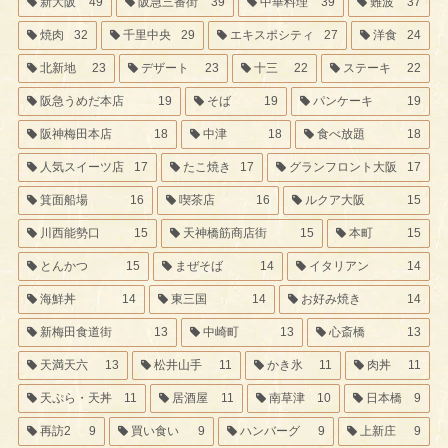
新大阪
49
阪急三番街
39
中華料理
39
難波
37
焼肉
32
千里中央
29
エキスポシティ
27
洋食
24
北新地
23
デザート
23
十三
22
ステーキ
22
阪急うめだ本店
19
そば
19
パンケーキ
19
阪神梅田本店
18
中津
18
食べ放題
18
人気スイーツ店
17
たこ焼き
17
グランフロント大阪
17
箕面船場
16
喫茶店
16
ルクア大阪
15
川西能勢口
15
天神橋筋商店街
15
本町
15
とんかつ
15
まぜそば
14
イタリアン
14
海鮮丼
14
東三国
14
お好み焼き
14
新梅田食道街
13
中崎町
13
心斎橋
13
天満天六
13
松井山手
11
かき氷
11
肉丼
11
天ぷら・天丼
11
居酒屋
11
南草津
10
日本橋
9
再訪2
9
買い食い
9
ハンバーグ
9
上新庄
9