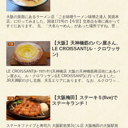
大阪の箕面にあるラーメン店「ごま味噌ラーメン味噌之達人 箕面本
店」に行ってみました。国道171号の【今宮】交差点を南に曲がって
すぐにあります。 元、「大名らーめん」があった場所ですね。営業
主が変わったわけではなく、豚骨ラーメンから味噌ラ...
【大阪】天神橋筋のパン屋さん、
大阪
LE CROISSANT(ル・クロワッサ
ン)
LE CROISSANT(ﾙ･ｸﾛﾜｯｻﾝ)天神橋店 大阪の天神橋筋商店街にあるパ
ン屋さん、ル・クロワッサン(LE CROISSANT)に行ってみました。
JR天満駅の少し北側、天五エリアにあります。 なお、ルクロワッサ
ン鶴見緑地店に...
【大阪梅田】ステーキ５(five)で
大阪
ステーキランチ！
ステーキファイブと寿司六 大阪駅前第3ビル店 大阪梅田の大阪駅前