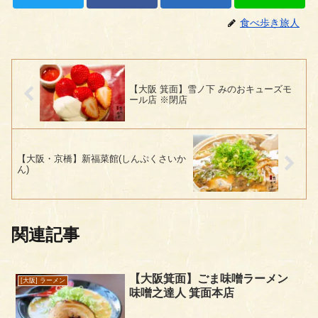
食べ歩き旅人
【大阪 箕面】雪ノ下 みのおキューズモ
ール店 ※閉店
【大阪・京橋】新福菜館(しんぷくさいか
ん)
関連記事
【大阪箕面】ごま味噌ラーメン
[大阪] ラーメン
味噌之達人 箕面本店