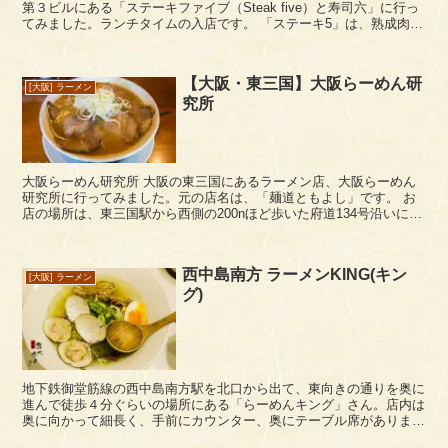
第３ビルにある「ステーキファイブ（Steak five）と寿司六」に行っ
てみました。ランチタイムの入店です。 「ステーキ5」は、熟成肉を
使用したステーキのお店ですね。隣...
【大阪・東三国】大阪らーめん研
[大阪] ラーメン
究所
大阪らーめん研究所 大阪の東三国にあるラーメン店、大阪らーめん
研究所に行ってみました。元の店名は、「麺道ともよし」です。 お
店の場所は、東三国駅から西側の200nほど歩いた府道134号沿いにあ
ります。東三国駅の西側はらーめん店が多い...
西中島南方 ラーメンKING(キン
[大阪] ラーメン
グ)
地下鉄御堂筋線の西中島南方駅を北口から出て、東向きの通りを奥に
進んで徒歩４分ぐらいの場所にある「らーめんキング」さん。店内は
奥に向かって細長く、手前にカウンター、奥にテーブル席がありま
す。 【お品書き】うーん、なんかおいしそうな名前...