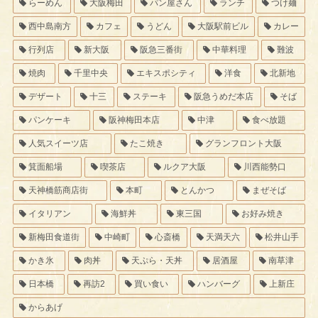
らーめん
大阪梅田
パン屋さん
ランチ
つけ麺
西中島南方
カフェ
うどん
大阪駅前ビル
カレー
行列店
新大阪
阪急三番街
中華料理
難波
焼肉
千里中央
エキスポシティ
洋食
北新地
デザート
十三
ステーキ
阪急うめだ本店
そば
パンケーキ
阪神梅田本店
中津
食べ放題
人気スイーツ店
たこ焼き
グランフロント大阪
箕面船場
喫茶店
ルクア大阪
川西能勢口
天神橋筋商店街
本町
とんかつ
まぜそば
イタリアン
海鮮丼
東三国
お好み焼き
新梅田食道街
中崎町
心斎橋
天満天六
松井山手
かき氷
肉丼
天ぷら・天丼
居酒屋
南草津
日本橋
再訪2
買い食い
ハンバーグ
上新庄
からあげ