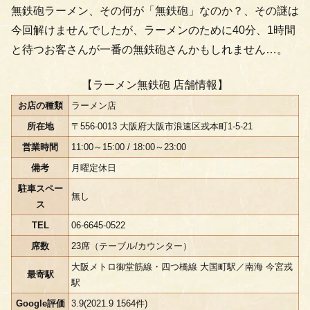
無鉄砲ラーメン、その何が「無鉄砲」なのか？、その謎は
今回解けませんでしたが、ラーメンのために40分、1時間
と待つお客さんが一番の無鉄砲さんかもしれません…。
【ラーメン無鉄砲 店舗情報】
お店の種類
ラーメン店
所在地
〒556-0013 大阪府大阪市浪速区戎本町1-5-21
営業時間
11:00～15:00 / 18:00～23:00
備考
月曜定休日
駐車スペー
無し
ス
TEL
06-6645-0522
席数
23席（テーブル/カウンター）
大阪メトロ御堂筋線・四つ橋線 大国町駅／南海 今宮戎
最寄駅
駅
Google評価
3.9(2021.9 1564件)