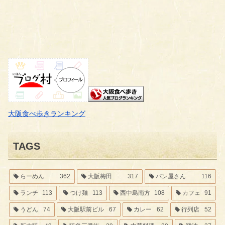
大阪食べ歩きランキング
TAGS
らーめん
362
大阪梅田
317
パン屋さん
116
ランチ
113
つけ麺
113
西中島南方
108
カフェ
91
うどん
74
大阪駅前ビル
67
カレー
62
行列店
52