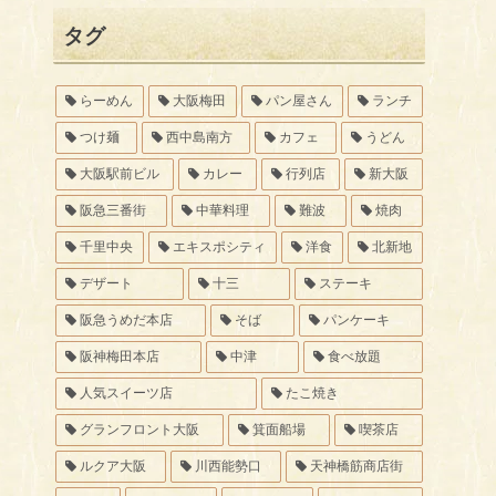
タグ
らーめん
大阪梅田
パン屋さん
ランチ
つけ麺
西中島南方
カフェ
うどん
大阪駅前ビル
カレー
行列店
新大阪
阪急三番街
中華料理
難波
焼肉
千里中央
エキスポシティ
洋食
北新地
デザート
十三
ステーキ
阪急うめだ本店
そば
パンケーキ
阪神梅田本店
中津
食べ放題
人気スイーツ店
たこ焼き
グランフロント大阪
箕面船場
喫茶店
ルクア大阪
川西能勢口
天神橋筋商店街