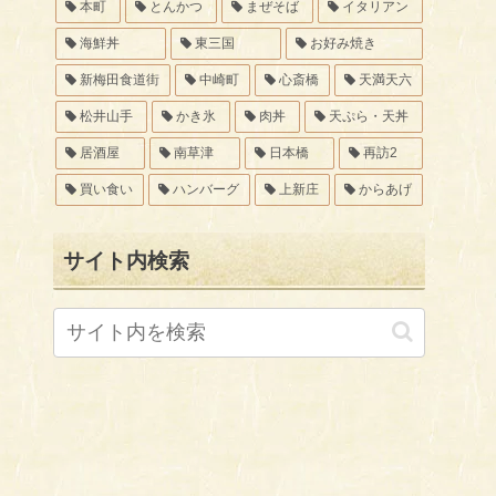
本町
とんかつ
まぜそば
イタリアン
海鮮丼
東三国
お好み焼き
新梅田食道街
中崎町
心斎橋
天満天六
松井山手
かき氷
肉丼
天ぷら・天丼
居酒屋
南草津
日本橋
再訪2
買い食い
ハンバーグ
上新庄
からあげ
サイト内検索