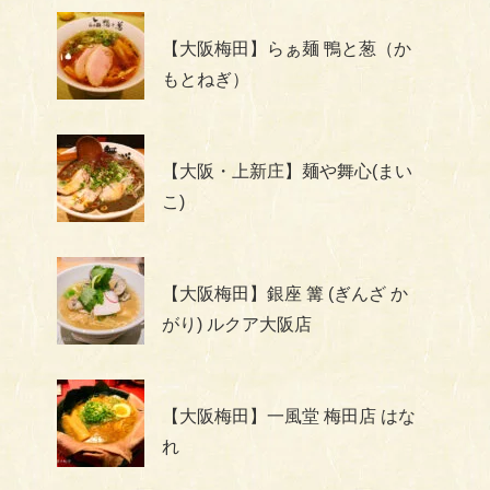
【大阪梅田】らぁ麺 鴨と葱（か
もとねぎ）
【大阪・上新庄】麺や舞心(まい
こ)
【大阪梅田】銀座 篝 (ぎんざ か
がり) ルクア大阪店
【大阪梅田】一風堂 梅田店 はな
れ