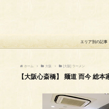
エリア別の記事
ホーム
大阪
[大阪] ラーメン
【大阪心斎橋】 麺道 而今 総本家