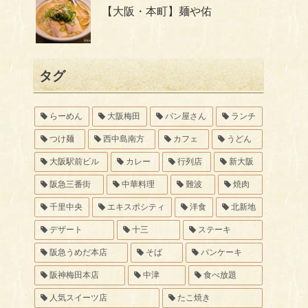
【大阪・本町】麺や佑
タグ
らーめん
大阪梅田
パン屋さん
ランチ
つけ麺
西中島南方
カフェ
うどん
大阪駅前ビル
カレー
行列店
新大阪
阪急三番街
中華料理
難波
焼肉
千里中央
エキスポシティ
洋食
北新地
デザート
十三
ステーキ
阪急うめだ本店
そば
パンケーキ
阪神梅田本店
中津
食べ放題
人気スイーツ店
たこ焼き