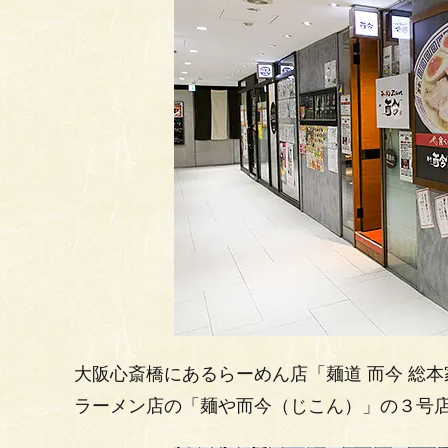
大阪心斎橋にあるらーめん店「麺道 而今 総本
ラーメン店の「麺や而今（じこん）」の３号