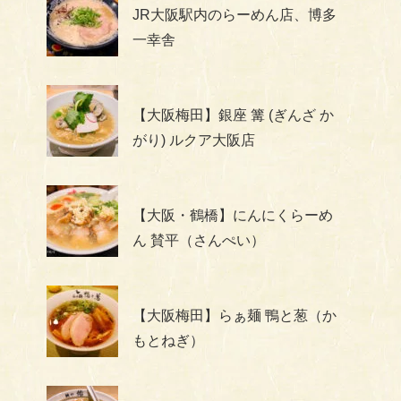
JR大阪駅内のらーめん店、博多
一幸舎
【大阪梅田】銀座 篝 (ぎんざ か
がり) ルクア大阪店
【大阪・鶴橋】にんにくらーめ
ん 賛平（さんぺい）
【大阪梅田】らぁ麺 鴨と葱（か
もとねぎ）