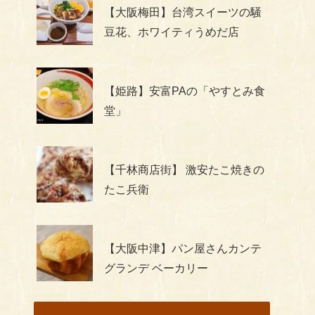
【大阪梅田】台湾スイーツの騒
豆花、ホワイティうめだ店
【姫路】安富PAの「やすとみ食
堂」
【千林商店街】 激安たこ焼きの
たこ兵衛
【大阪中津】パン屋さんカンテ
グランデ ベーカリー