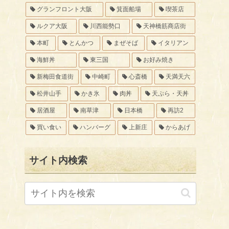
グランフロント大阪
箕面船場
喫茶店
ルクア大阪
川西能勢口
天神橋筋商店街
本町
とんかつ
まぜそば
イタリアン
海鮮丼
東三国
お好み焼き
新梅田食道街
中崎町
心斎橋
天満天六
松井山手
かき氷
肉丼
天ぷら・天丼
居酒屋
南草津
日本橋
再訪2
買い食い
ハンバーグ
上新庄
からあげ
サイト内検索