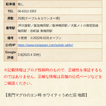
駐車場
無し
TEL
06-6312-3353
席数
25席(テーブル＆カウンター席)
JR大阪駅／阪急梅田駅／阪神梅田駅／大阪メトロ御堂筋線
最寄駅
梅田駅・谷町線 東梅田駅
備考
※禁煙 ※2022年10月オープン
公式HP
https://www.instagram.com/entoki.whity/
Google
3.8(2023.4 33件)
評価
※記載情報はブログ投稿時のもので、正確性を保証するも
のではありません。正確な情報は店舗の公式ページなどを
ご確認ください。
【黒門マグロのエン時 ホワイティうめだ店 地図】