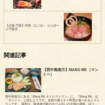
【大阪 門真】和海（なごみ） ららぽー
と門真店
関連記事
【西中島南方】MANG MII （マン
大阪
ミー）
西中島南方にある「Mang Mii タイレストラン」に。「Mang Mii」は
「マンミー」と読むようです。名前の通りタイ料理が食べれるレスト
ランです。 場所は、阪急南方駅のホーム沿いの北側の通路。ゆうす