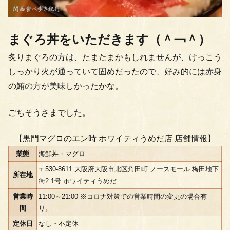
まぐろ丼をいただきます（＾￢＾）
炙りまぐろの方は、たまたまかもしれませんが、けっこう
しっかり火が通っていて固めだったので、好み的には赤身
の鮪の方が美味しかったかな。
ごちそうさまでした。
【黒門マグロのエン時 ホワイティうめだ店 店舗情報】
業態
海鮮丼・マグロ
〒530-8611 大阪府大阪市北区角田町 ノースモール 梅田地下
所在地
街2 1号 ホワイティうめだ
営業時
11:00～21:00 ※コロナ対策での営業時間の変更の場合有
間
り。
定休日
なし・不定休