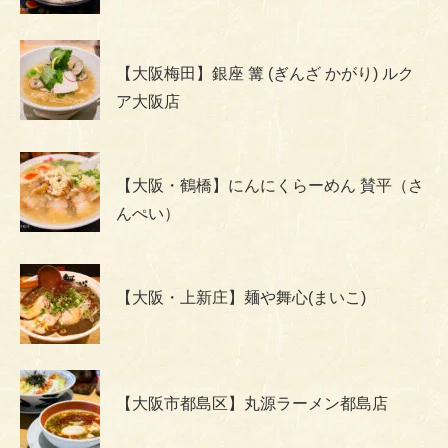
【大阪梅田】銀座 篝 (ぎんざ かがり) ルク
ア大阪店
【大阪・鶴橋】にんにくらーめん 賛平（さ
んぺい）
【大阪・上新庄】麺や舞心(まいこ)
【大阪市都島区】丸源ラーメン都島店