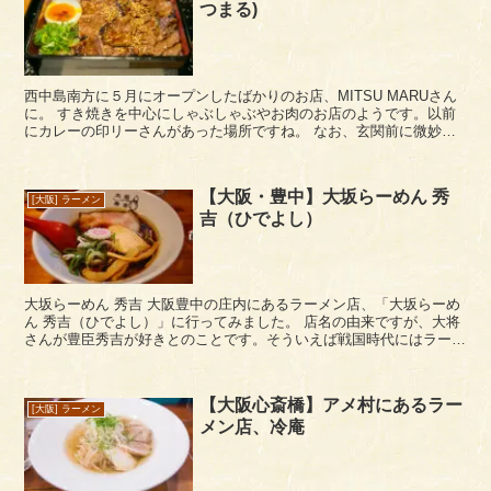
つまる)
西中島南方に５月にオープンしたばかりのお店、MITSU MARUさん
に。 すき焼きを中心にしゃぶしゃぶやお肉のお店のようです。以前
にカレーの印リーさんがあった場所ですね。 なお、玄関前に微妙な
段差があるので、出る際は「ガクン！」ってな...
【大阪・豊中】大坂らーめん 秀
[大阪] ラーメン
吉（ひでよし）
大坂らーめん 秀吉 大阪豊中の庄内にあるラーメン店、「大坂らーめ
ん 秀吉（ひでよし）」に行ってみました。 店名の由来ですが、大将
さんが豊臣秀吉が好きとのことです。そういえば戦国時代にはラーメ
ンあったのだろうか・・（まだないかな）。 ...
【大阪心斎橋】アメ村にあるラー
[大阪] ラーメン
メン店、冷庵