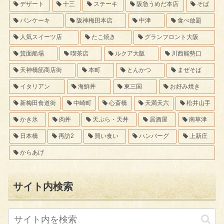
デザート
十三
ステーキ
阪急うめだ本店
そば
パンケーキ
阪神梅田本店
中津
食べ放題
人気スイーツ店
たこ焼き
グランフロント大阪
箕面船場
喫茶店
ルクア大阪
川西能勢口
天神橋筋商店街
本町
とんかつ
まぜそば
イタリアン
海鮮丼
東三国
お好み焼き
新梅田食道街
中崎町
心斎橋
天満天六
松井山手
かき氷
肉丼
天ぷら・天丼
居酒屋
南草津
日本橋
再訪2
買い食い
ハンバーグ
上新庄
からあげ
サイト内検索