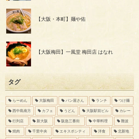
【大阪・本町】麺や佑
【大阪梅田】一風堂 梅田店 はなれ
タグ
らーめん
大阪梅田
パン屋さん
ランチ
つけ麺
西中島南方
カフェ
うどん
大阪駅前ビル
カレー
行列店
新大阪
阪急三番街
中華料理
難波
焼肉
千里中央
エキスポシティ
洋食
北新地