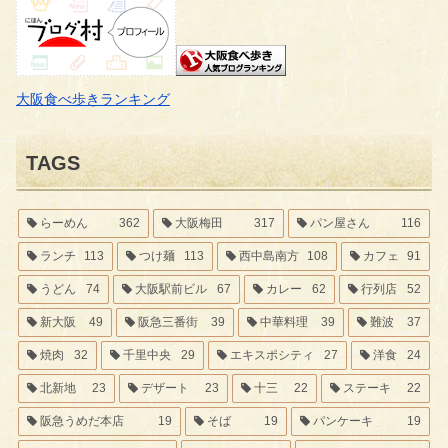
大阪食べ歩きランキング
TAGS
らーめん
362
大阪梅田
317
パン屋さん
116
ランチ
113
つけ麺
113
西中島南方
108
カフェ
91
うどん
74
大阪駅前ビル
67
カレー
62
行列店
52
新大阪
49
阪急三番街
39
中華料理
39
難波
37
焼肉
32
千里中央
29
エキスポシティ
27
洋食
24
北新地
23
デザート
23
十三
22
ステーキ
22
阪急うめだ本店
19
そば
19
パンケーキ
19