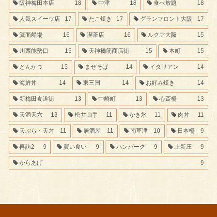
阪神梅田本店
18
中津
18
食べ放題
18
人気スイーツ店
17
たこ焼き
17
グランフロント大阪
17
箕面船場
16
喫茶店
16
ルクア大阪
15
川西能勢口
15
天神橋筋商店街
15
本町
15
とんかつ
15
まぜそば
14
イタリアン
14
海鮮丼
14
東三国
14
お好み焼き
14
新梅田食道街
13
中崎町
13
心斎橋
13
天満天六
13
松井山手
11
かき氷
11
肉丼
11
天ぷら・天丼
11
居酒屋
11
南草津
10
日本橋
9
再訪2
9
買い食い
9
ハンバーグ
9
上新庄
9
からあげ
9