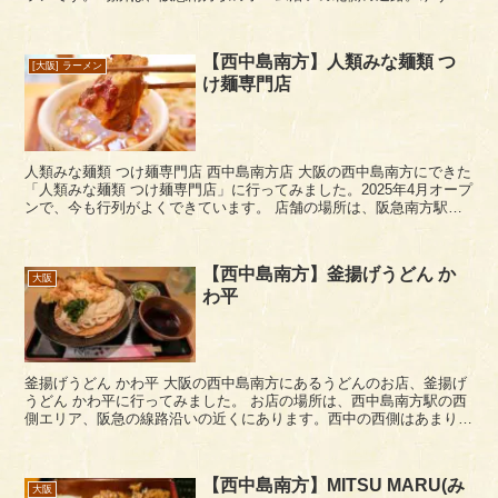
けさんの左側ですね。 ランチタ...
【西中島南方】人類みな麺類 つ
[大阪] ラーメン
け麺専門店
人類みな麺類 つけ麺専門店 西中島南方店 大阪の西中島南方にできた
「人類みな麺類 つけ麺専門店」に行ってみました。2025年4月オープ
ンで、今も行列がよくできています。 店舗の場所は、阪急南方駅の
西口を出てすぐ北側のビルの角。以前...
【西中島南方】釜揚げうどん か
大阪
わ平
釜揚げうどん かわ平 大阪の西中島南方にあるうどんのお店、釜揚げ
うどん かわ平に行ってみました。 お店の場所は、西中島南方駅の西
側エリア、阪急の線路沿いの近くにあります。西中の西側はあまり来
ないので最近お店に気づきましたが...
【西中島南方】MITSU MARU(み
大阪