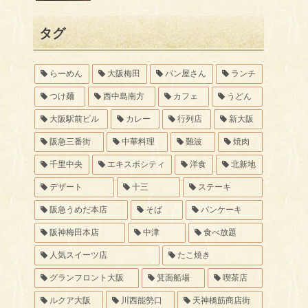
タグ
らーめん
大阪梅田
パン屋さん
ランチ
つけ麺
西中島南方
カフェ
うどん
大阪駅前ビル
カレー
行列店
新大阪
阪急三番街
中華料理
難波
焼肉
千里中央
エキスポシティ
洋食
北新地
デザート
十三
ステーキ
阪急うめだ本店
そば
パンケーキ
阪神梅田本店
中津
食べ放題
人気スイーツ店
たこ焼き
グランフロント大阪
箕面船場
喫茶店
ルクア大阪
川西能勢口
天神橋筋商店街