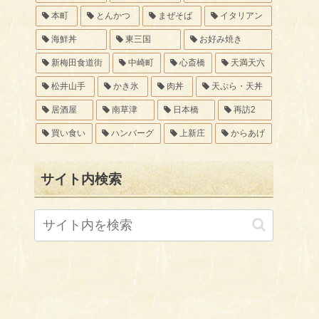
本町
とんかつ
まぜそば
イタリアン
海鮮丼
東三国
お好み焼き
新梅田食道街
中崎町
心斎橋
天満天六
松井山手
かき氷
肉丼
天ぷら・天丼
居酒屋
南草津
日本橋
再訪2
買い食い
ハンバーグ
上新庄
からあげ
サイト内検索