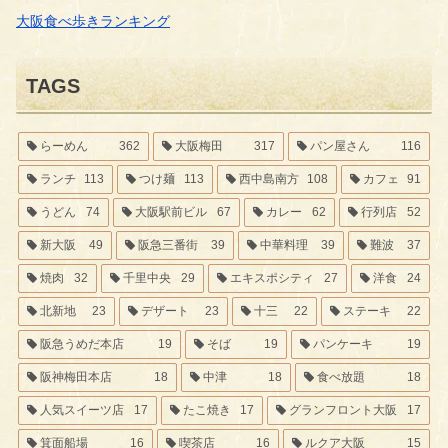
大阪食べ歩きランキング
TAGS
らーめん
362
大阪梅田
317
パン屋さん
116
ランチ
113
つけ麺
113
西中島南方
108
カフェ
91
うどん
74
大阪駅前ビル
67
カレー
62
行列店
52
新大阪
49
阪急三番街
39
中華料理
39
難波
37
焼肉
32
千里中央
29
エキスポシティ
27
洋食
24
北新地
23
デザート
23
十三
22
ステーキ
22
阪急うめだ本店
19
そば
19
パンケーキ
19
阪神梅田本店
18
中津
18
食べ放題
18
人気スイーツ店
17
たこ焼き
17
グランフロント大阪
17
箕面船場
16
喫茶店
16
ルクア大阪
15