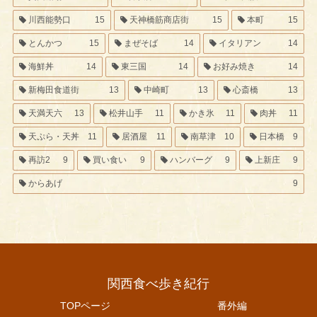
川西能勢口
15
天神橋筋商店街
15
本町
15
とんかつ
15
まぜそば
14
イタリアン
14
海鮮丼
14
東三国
14
お好み焼き
14
新梅田食道街
13
中崎町
13
心斎橋
13
天満天六
13
松井山手
11
かき氷
11
肉丼
11
天ぷら・天丼
11
居酒屋
11
南草津
10
日本橋
9
再訪2
9
買い食い
9
ハンバーグ
9
上新庄
9
からあげ
9
関西食べ歩き紀行
TOPページ
番外編