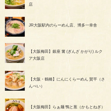
店
JR大阪駅内のらーめん店、博多一幸舎
【大阪梅田】銀座 篝 (ぎんざ かがり) ルク
ア大阪店
【大阪・鶴橋】にんにくらーめん 賛平（さ
んぺい）
【大阪梅田】らぁ麺 鴨と葱（かもとねぎ）