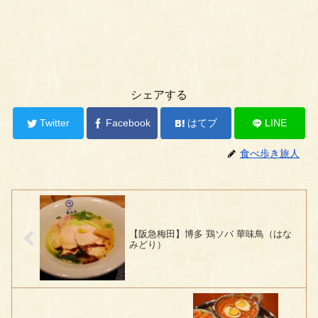
シェアする
Twitter
Facebook
はてブ
LINE
食べ歩き旅人
【阪急梅田】博多 鶏ソバ 華味鳥（はな
みどり）