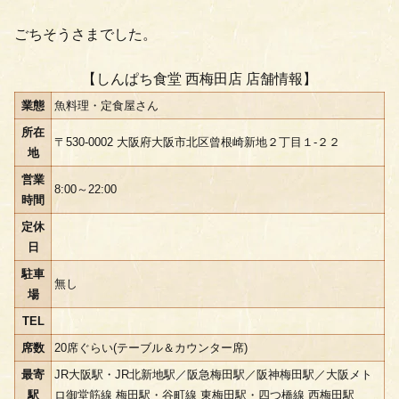
ごちそうさまでした。
【しんぱち食堂 西梅田店 店舗情報】
業態
魚料理・定食屋さん
所在
〒530-0002 大阪府大阪市北区曾根崎新地２丁目１-２２
地
営業
8:00～22:00
時間
定休
日
駐車
無し
場
TEL
席数
20席ぐらい(テーブル＆カウンター席)
最寄
JR大阪駅・JR北新地駅／阪急梅田駅／阪神梅田駅／大阪メト
駅
ロ御堂筋線 梅田駅・谷町線 東梅田駅・四つ橋線 西梅田駅