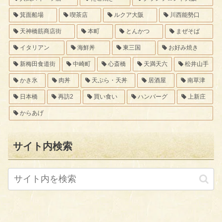
箕面船場
喫茶店
ルクア大阪
川西能勢口
天神橋筋商店街
本町
とんかつ
まぜそば
イタリアン
海鮮丼
東三国
お好み焼き
新梅田食道街
中崎町
心斎橋
天満天六
松井山手
かき氷
肉丼
天ぷら・天丼
居酒屋
南草津
日本橋
再訪2
買い食い
ハンバーグ
上新庄
からあげ
サイト内検索