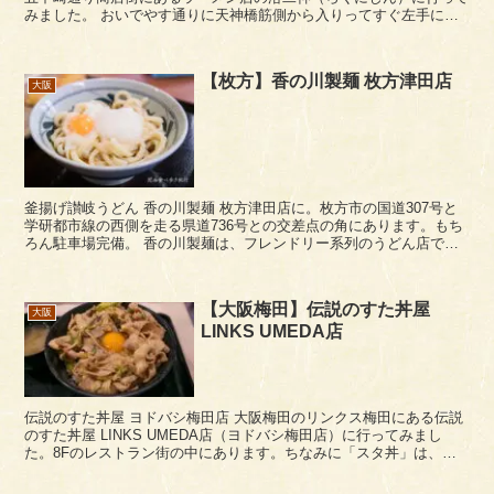
みました。 おいでやす通りに天神橋筋側から入りってすぐ左手にあ
ります。おいでやす通りもよく通るのですが...
【枚方】香の川製麺 枚方津田店
大阪
釜揚げ讃岐うどん 香の川製麺 枚方津田店に。枚方市の国道307号と
学研都市線の西側を走る県道736号との交差点の角にあります。もち
ろん駐車場完備。 香の川製麺は、フレンドリー系列のうどん店で、
関西各地に10数店舗点在している感じです。...
【大阪梅田】伝説のすた丼屋
大阪
LINKS UMEDA店
伝説のすた丼屋 ヨドバシ梅田店 大阪梅田のリンクス梅田にある伝説
のすた丼屋 LINKS UMEDA店（ヨドバシ梅田店）に行ってみまし
た。8Fのレストラン街の中にあります。ちなみに「スタ丼」は、豚
肉をニンニク風味の醤油ダレで炒めた丼ごは...