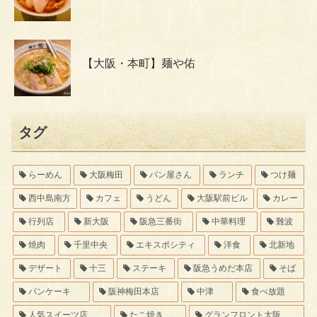
【大阪・本町】麺や佑
タグ
らーめん
大阪梅田
パン屋さん
ランチ
つけ麺
西中島南方
カフェ
うどん
大阪駅前ビル
カレー
行列店
新大阪
阪急三番街
中華料理
難波
焼肉
千里中央
エキスポシティ
洋食
北新地
デザート
十三
ステーキ
阪急うめだ本店
そば
パンケーキ
阪神梅田本店
中津
食べ放題
人気スイーツ店
たこ焼き
グランフロント大阪