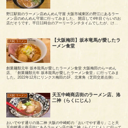
野江駅前のラーメン店めんめん守屋 大阪市城東区の野江にあるラー
メン店のめんめん守屋に行ってみました。 開店して4年目ぐらいのお
店だそうです。平日11時台のアーリーランチタイムでしたが、けっ
こう満席に近かったです。 めんめん守屋は...
【大阪梅田】坂本竜馬が愛したラ
[大阪] ラーメン
ーメン食堂
創業麺類元年 坂本龍馬が愛したラーメン食堂 大阪梅田のらーめん
店、「創業麺類元年 坂本龍馬が愛したラーメン食堂」に行ってみま
した。2022年12月にリンクス梅田の1F、北東角（芝田交差点側）に
オープンしています。 こちらは、大阪人気...
天五中崎商店街のラーメン店、洛
[大阪] ラーメン
二神（らくにじん）
おいでやす通りの洛二神 大阪の中崎町の「おいでやす通り」こと天
五中崎通り商店街にあるラーメン店の洛二神（らくにじん）に行って