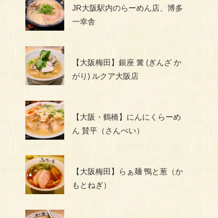
JR大阪駅内のらーめん店、博多
一幸舎
【大阪梅田】銀座 篝 (ぎんざ か
がり) ルクア大阪店
【大阪・鶴橋】にんにくらーめ
ん 賛平（さんぺい）
【大阪梅田】らぁ麺 鴨と葱（か
もとねぎ）