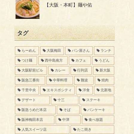
【大阪・本町】麺や佑
タグ
らーめん
大阪梅田
パン屋さん
ランチ
つけ麺
西中島南方
カフェ
うどん
大阪駅前ビル
カレー
行列店
新大阪
阪急三番街
中華料理
難波
焼肉
千里中央
エキスポシティ
洋食
北新地
デザート
十三
ステーキ
阪急うめだ本店
そば
パンケーキ
阪神梅田本店
中津
食べ放題
人気スイーツ店
たこ焼き