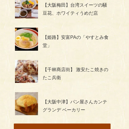
【大阪梅田】台湾スイーツの騒
豆花、ホワイティうめだ店
【姫路】安富PAの「やすとみ食
堂」
【千林商店街】 激安たこ焼きの
たこ兵衛
【大阪中津】パン屋さんカンテ
グランデ ベーカリー