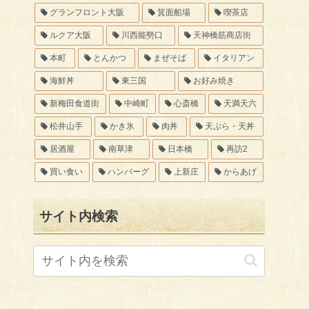
グランフロント大阪
箕面船場
喫茶店
ルクア大阪
川西能勢口
天神橋筋商店街
本町
とんかつ
まぜそば
イタリアン
海鮮丼
東三国
お好み焼き
新梅田食道街
中崎町
心斎橋
天満天六
松井山手
かき氷
肉丼
天ぷら・天丼
居酒屋
南草津
日本橋
再訪2
買い食い
ハンバーグ
上新庄
からあげ
サイト内検索