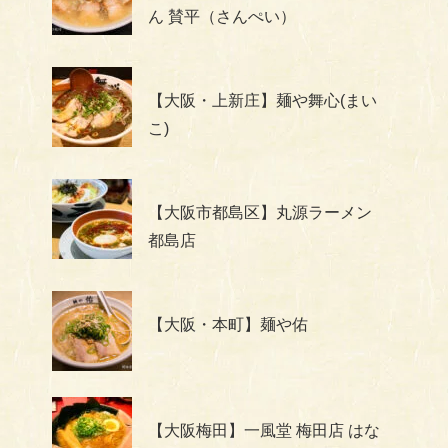
ん 賛平（さんぺい）
【大阪・上新庄】麺や舞心(まい
こ)
【大阪市都島区】丸源ラーメン
都島店
【大阪・本町】麺や佑
【大阪梅田】一風堂 梅田店 はな