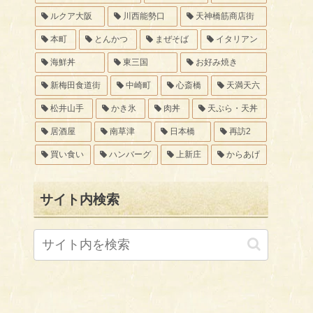
ルクア大阪
川西能勢口
天神橋筋商店街
本町
とんかつ
まぜそば
イタリアン
海鮮丼
東三国
お好み焼き
新梅田食道街
中崎町
心斎橋
天満天六
松井山手
かき氷
肉丼
天ぷら・天丼
居酒屋
南草津
日本橋
再訪2
買い食い
ハンバーグ
上新庄
からあげ
サイト内検索