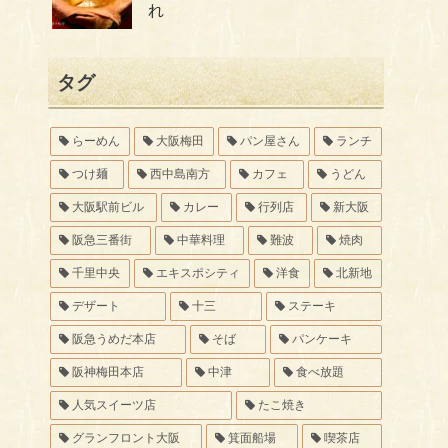
れ
タグ
らーめん
大阪梅田
パン屋さん
ランチ
つけ麺
西中島南方
カフェ
うどん
大阪駅前ビル
カレー
行列店
新大阪
阪急三番街
中華料理
難波
焼肉
千里中央
エキスポシティ
洋食
北新地
デザート
十三
ステーキ
阪急うめだ本店
そば
パンケーキ
阪神梅田本店
中津
食べ放題
人気スイーツ店
たこ焼き
グランフロント大阪
箕面船場
喫茶店