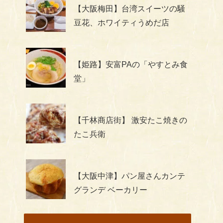
【大阪梅田】台湾スイーツの騒
豆花、ホワイティうめだ店
【姫路】安富PAの「やすとみ食
堂」
【千林商店街】 激安たこ焼きの
たこ兵衛
【大阪中津】パン屋さんカンテ
グランデ ベーカリー