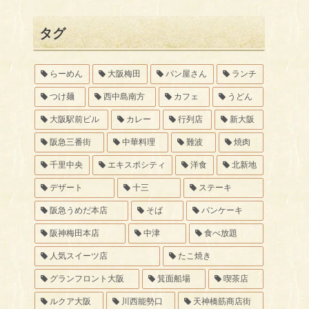
タグ
らーめん
大阪梅田
パン屋さん
ランチ
つけ麺
西中島南方
カフェ
うどん
大阪駅前ビル
カレー
行列店
新大阪
阪急三番街
中華料理
難波
焼肉
千里中央
エキスポシティ
洋食
北新地
デザート
十三
ステーキ
阪急うめだ本店
そば
パンケーキ
阪神梅田本店
中津
食べ放題
人気スイーツ店
たこ焼き
グランフロント大阪
箕面船場
喫茶店
ルクア大阪
川西能勢口
天神橋筋商店街