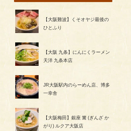
【大阪難波】くそオヤジ最後の
ひとふり
【大阪 九条】にんにくラーメン
天洋 九条本店
JR大阪駅内のらーめん店、博多
一幸舎
【大阪梅田】銀座 篝 (ぎんざ か
がり) ルクア大阪店