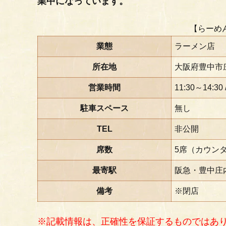
業中になっています。
【らーめ
業態
ラーメン店
所在地
大阪府豊中市庄
営業時間
11:30～14:30 
駐車スペース
無し
TEL
非公開
席数
5席（カウン
最寄駅
阪急・豊中庄
備考
※閉店
※記載情報は、正確性を保証するものではあ