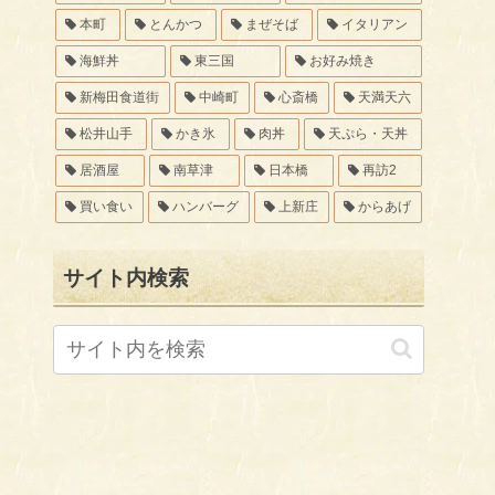
本町
とんかつ
まぜそば
イタリアン
海鮮丼
東三国
お好み焼き
新梅田食道街
中崎町
心斎橋
天満天六
松井山手
かき氷
肉丼
天ぷら・天丼
居酒屋
南草津
日本橋
再訪2
買い食い
ハンバーグ
上新庄
からあげ
サイト内検索