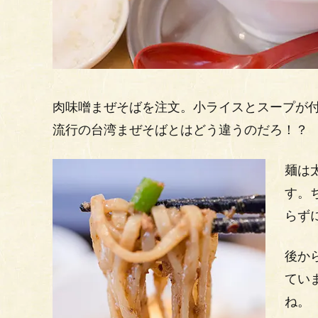
肉味噌まぜそばを注文。小ライスとスープが
流行の台湾まぜそばとはどう違うのだろ！？
麺は
す。
らず
後か
てい
ね。