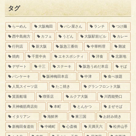
タグ
らーめん
大阪梅田
パン屋さん
ランチ
つけ麺
西中島南方
カフェ
うどん
大阪駅前ビル
カレー
行列店
新大阪
阪急三番街
中華料理
難波
焼肉
千里中央
エキスポシティ
洋食
北新地
デザート
十三
ステーキ
阪急うめだ本店
そば
パンケーキ
阪神梅田本店
中津
食べ放題
人気スイーツ店
たこ焼き
グランフロント大阪
箕面船場
喫茶店
ルクア大阪
川西能勢口
天神橋筋商店街
本町
とんかつ
まぜそば
イタリアン
海鮮丼
東三国
お好み焼き
新梅田食道街
中崎町
心斎橋
天満天六
松井山手