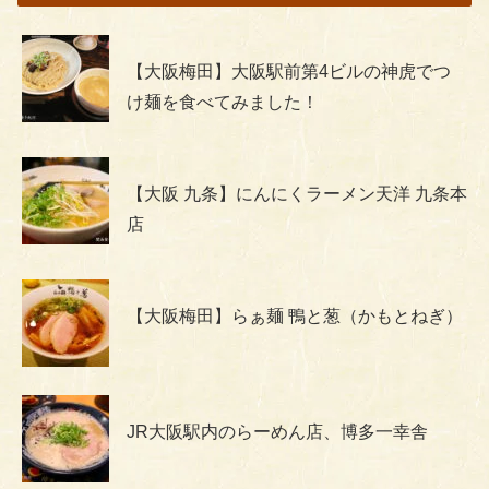
【大阪梅田】大阪駅前第4ビルの神虎でつ
け麺を食べてみました！
【大阪 九条】にんにくラーメン天洋 九条本
店
【大阪梅田】らぁ麺 鴨と葱（かもとねぎ）
JR大阪駅内のらーめん店、博多一幸舎