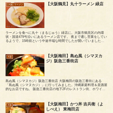
【大阪鶴見】丸十ラーメン 緑店
[大阪] ラーメン
ラーメンを食べに丸十（まるじゅう）緑店に。大阪市鶴見区の内環
状・国道479号沿いにあるラーメン店です。 夜まで通し営業をしてい
るようで、15時前という中途半端な時間でしたが開いていました。
店内はコンパクトでアットホームなお店といっ...
【大阪梅田】島ぬ風（シマヌカ
大阪
ジ）阪急三番街店
島ぬ風（シマヌカジ）阪急三番街店 大阪梅田の阪急三番街にある
「島ぬ風（シマヌカジ）」に行ってみました。沖縄家庭料理＆居酒屋
的なお店ですね。 阪急三番街店の地下2Fのレストラン街、ホワイテ
ィうめだの北端と接続する通路付近にあります。 ...
【大阪梅田】かつ丼 吉兵衛（よ
大阪
しべえ） 東梅田店