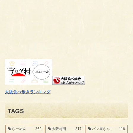
大阪食べ歩きランキング
TAGS
らーめん
362
大阪梅田
317
パン屋さん
116