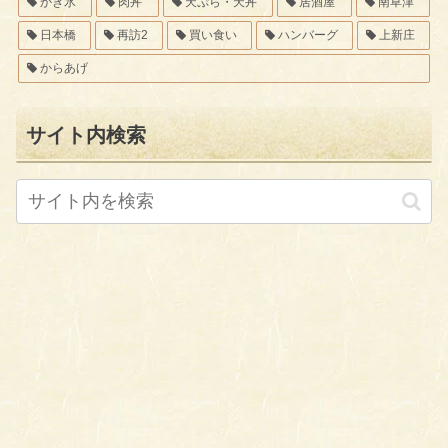
かき氷
肉丼
天ぷら・天丼
居酒屋
南草津
日本橋
再訪2
買い食い
ハンバーグ
上新庄
からあげ
サイト内検索