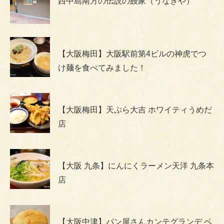
西中島南方の伝説の鰻家（うなぎや）
【大阪梅田】大阪駅前第4ビルの神虎でつ
け麺を食べてみました！
【大阪梅田】天ぷら大吉 ホワイティうめだ
店
【大阪 九条】にんにくラーメン天洋 九条本
店
【大阪中津】パン屋さんカンテグランデ ベ