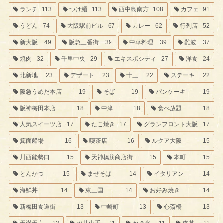
ランチ
113
つけ麺
113
西中島南方
108
カフェ
91
うどん
74
大阪駅前ビル
67
カレー
62
行列店
52
新大阪
49
阪急三番街
39
中華料理
39
難波
37
焼肉
32
千里中央
29
エキスポシティ
27
洋食
24
北新地
23
デザート
23
十三
22
ステーキ
22
阪急うめだ本店
19
そば
19
パンケーキ
19
阪神梅田本店
18
中津
18
食べ放題
18
人気スイーツ店
17
たこ焼き
17
グランフロント大阪
17
箕面船場
16
喫茶店
16
ルクア大阪
15
川西能勢口
15
天神橋筋商店街
15
本町
15
とんかつ
15
まぜそば
14
イタリアン
14
海鮮丼
14
東三国
14
お好み焼き
14
新梅田食道街
13
中崎町
13
心斎橋
13
天満天六
13
松井山手
11
かき氷
11
肉丼
11