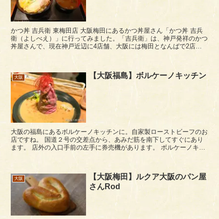
かつ丼 吉兵衛 東梅田店 大阪梅田にあるかつ丼屋さん「かつ丼 吉兵
衛（よしべえ）」に行ってみました。「吉兵衛」は、神戸発祥のかつ
丼屋さんで、現在神戸近辺に4店舗、大阪には梅田となんばで2店舗
あります。 「かつ丼 吉兵衛」は、東梅田、...
【大阪福島】ボルケーノキッチン
大阪
大阪の福島にあるボルケーノキッチンに。自家製ローストビーフのお
店ですね。 国道２号の交差点から、あみだ筋を南下してすぐにあり
ます。 店外の入口手前の左手に券売機があります。 ボルケーノキッ
チン福島店のメニュー（※2016年8月時点...
【大阪梅田】ルクア大阪のパン屋
大阪
さんRod