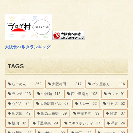
大阪食べ歩きランキング
TAGS
らーめん
362
大阪梅田
317
パン屋さん
116
ランチ
113
つけ麺
113
西中島南方
108
カフェ
91
うどん
74
大阪駅前ビル
67
カレー
62
行列店
52
新大阪
49
阪急三番街
39
中華料理
39
難波
37
焼肉
32
千里中央
29
エキスポシティ
27
洋食
24
北新地
23
デザート
23
十三
22
ステーキ
22