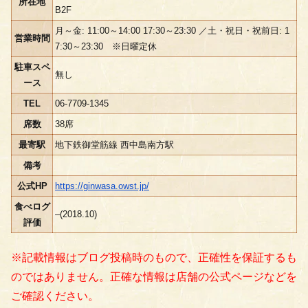
所在地
B2F
月～金: 11:00～14:00 17:30～23:30 ／土・祝日・祝前日: 1
営業時間
7:30～23:30 ※日曜定休
駐車スペ
無し
ース
TEL
06-7709-1345
席数
38席
最寄駅
地下鉄御堂筋線 西中島南方駅
備考
公式HP
https://ginwasa.owst.jp/
食べログ
–(2018.10)
評価
※記載情報はブログ投稿時のもので、正確性を保証するも
のではありません。正確な情報は店舗の公式ページなどを
ご確認ください。