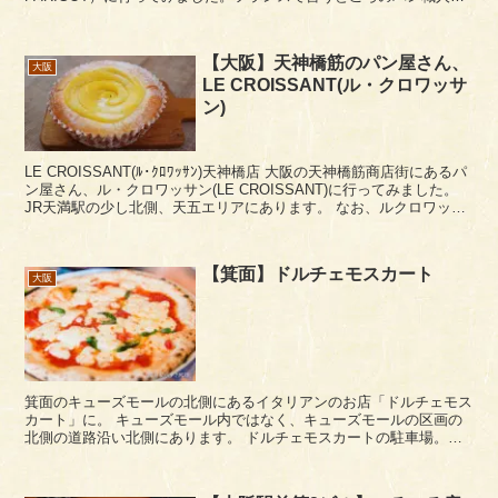
んがいるブーランジュリー。 大阪メトロ谷町...
【大阪】天神橋筋のパン屋さん、
大阪
LE CROISSANT(ル・クロワッサ
ン)
LE CROISSANT(ﾙ･ｸﾛﾜｯｻﾝ)天神橋店 大阪の天神橋筋商店街にあるパ
ン屋さん、ル・クロワッサン(LE CROISSANT)に行ってみました。
JR天満駅の少し北側、天五エリアにあります。 なお、ルクロワッサ
ン鶴見緑地店に...
【箕面】ドルチェモスカート
大阪
箕面のキューズモールの北側にあるイタリアンのお店「ドルチェモス
カート」に。 キューズモール内ではなく、キューズモールの区画の
北側の道路沿い北側にあります。 ドルチェモスカートの駐車場。お
店の横にあります。平日でもお昼どきは満車近くなっ...