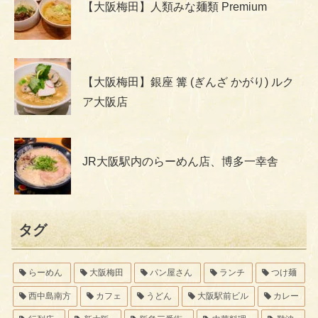
【大阪梅田】人類みな麺類 Premium
【大阪梅田】銀座 篝 (ぎんざ かがり) ルク
ア大阪店
JR大阪駅内のらーめん店、博多一幸舎
タグ
らーめん
大阪梅田
パン屋さん
ランチ
つけ麺
西中島南方
カフェ
うどん
大阪駅前ビル
カレー