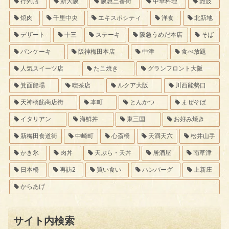
行列店
新大阪
阪急三番街
中華料理
難波
焼肉
千里中央
エキスポシティ
洋食
北新地
デザート
十三
ステーキ
阪急うめだ本店
そば
パンケーキ
阪神梅田本店
中津
食べ放題
人気スイーツ店
たこ焼き
グランフロント大阪
箕面船場
喫茶店
ルクア大阪
川西能勢口
天神橋筋商店街
本町
とんかつ
まぜそば
イタリアン
海鮮丼
東三国
お好み焼き
新梅田食道街
中崎町
心斎橋
天満天六
松井山手
かき氷
肉丼
天ぷら・天丼
居酒屋
南草津
日本橋
再訪2
買い食い
ハンバーグ
上新庄
からあげ
サイト内検索