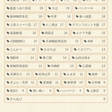
阪急うめだ本店
19
そば
19
パンケーキ
19
阪神梅田本店
18
中津
18
食べ放題
18
人気スイーツ店
17
たこ焼き
17
グランフロント大阪
17
箕面船場
16
喫茶店
16
ルクア大阪
15
川西能勢口
15
天神橋筋商店街
15
本町
15
とんかつ
15
まぜそば
14
イタリアン
14
海鮮丼
14
東三国
14
お好み焼き
14
新梅田食道街
13
中崎町
13
心斎橋
13
天満天六
13
松井山手
11
かき氷
11
肉丼
11
天ぷら・天丼
11
居酒屋
11
南草津
10
日本橋
9
再訪2
9
買い食い
9
ハンバーグ
9
上新庄
9
からあげ
9