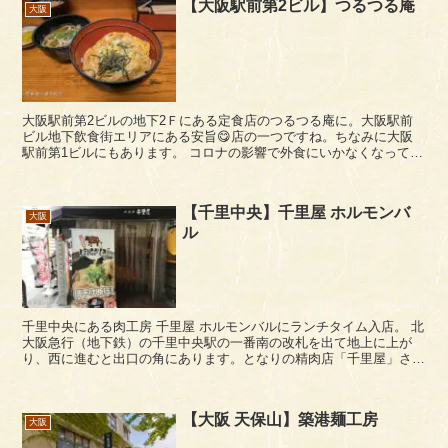
【大阪駅前第2ビル】つるつる庵
大阪
大阪駅前第2ビルの地下2Ｆにある定食店のつるつる庵に。大阪駅前
ビル地下飲食街エリアにある安旨😋店の一つですね。ちなみに大阪
駅前第1ビルにもあります。 コロナの影響で外食にいかなくなってし
まったので、上げ忘れていたレポを掘り起こし。 ...
【千里中央】千里屋 ホルモンバ
大阪
ル
千里中央にある肉工房 千里屋 ホルモンバルにランチタイム入店。 北
大阪急行（地下鉄）の千里中央駅の一番南の改札を出て地上に上が
り、西に進むと出口の角にあります。となりの精肉店「千里屋」さん
の併設のお店です。 立ち飲みバルということ...
【大阪 天保山】築港麺工房
大阪