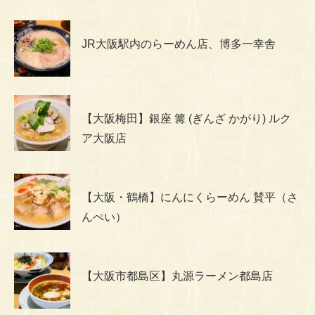
JR大阪駅内のらーめん店、博多一幸舎
【大阪梅田】銀座 篝 (ぎんざ かがり) ルク
ア大阪店
【大阪・鶴橋】にんにくらーめん 賛平（さ
んぺい）
【大阪市都島区】丸源ラーメン都島店