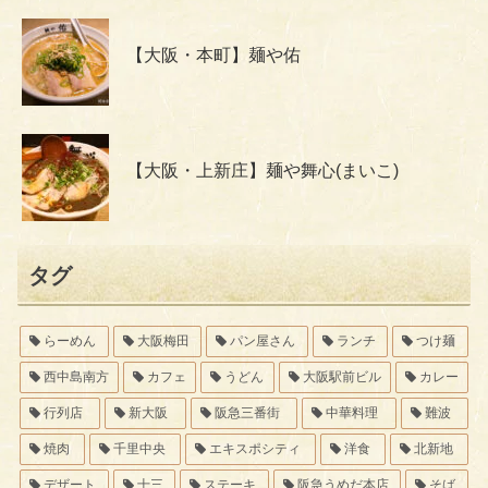
【大阪・本町】麺や佑
【大阪・上新庄】麺や舞心(まいこ)
タグ
らーめん
大阪梅田
パン屋さん
ランチ
つけ麺
西中島南方
カフェ
うどん
大阪駅前ビル
カレー
行列店
新大阪
阪急三番街
中華料理
難波
焼肉
千里中央
エキスポシティ
洋食
北新地
デザート
十三
ステーキ
阪急うめだ本店
そば