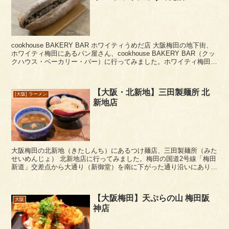
cookhouse BAKERY BAR ホワイティうめだ店 大阪梅田の地下街、
ホワイティ梅田にあるパン屋さん、cookhouse BAKERY BAR（クッ
クハウス・ベーカリー・バー）に行ってみました。ホワイティ梅田の
東側、泉の広場方...
【大阪・北新地】三田製麺所 北
[大阪] ラーメン
新地店
大阪梅田の北新地（きたしんち）にあるつけ麺店、三田製麺所（みた
せいめんじょ） 北新地店に行ってみました。梅田の国道2号線「梅田
新道」交差点から大通り（新御堂）を南に下がった通り沿いにありま
す。 三田製麺所のメニュー。つけ麺が中心の...
【大阪梅田】天ぷらの山 梅田阪
大阪
神店