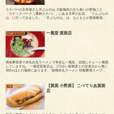
スナパーの天丼屋さん天ぷらの山 大阪梅田の立ち食いの聖地こと
「スナックパーク（通称スナパ）」にある天丼のお店、「てんぷらの
山」に行ってみました。 「天ぷらの山」は、もともとが箕面船場に
あるてんぷらの人気店で、2018年のスナパーのリ...
一風堂 箕面店
[大阪] ラーメン
博多豚骨系で赤丸白丸ラーメンで有名な一風堂。全国にチェーン展開
していますね。 一風堂箕面店は、171沿い新御堂との交差点から東に
300ｍほどの場所にあります。 味噌赤丸ラーメン 特製豚骨スープに
赤味噌。麺は細麺です。 替え玉も安い。 ...
【箕面 小野原】 こぺてりあ箕面
大阪
店