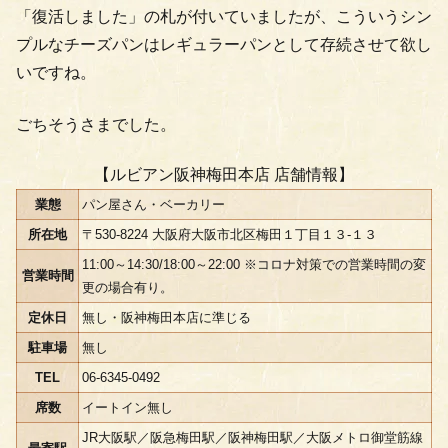
「復活しました」の札が付いていましたが、こういうシン
プルなチーズパンはレギュラーパンとして存続させて欲し
いですね。
ごちそうさまでした。
【ルビアン阪神梅田本店 店舗情報】
業態
パン屋さん・ベーカリー
所在地
〒530-8224 大阪府大阪市北区梅田１丁目１３-１３
11:00～14:30/18:00～22:00 ※コロナ対策での営業時間の変
営業時間
更の場合有り。
定休日
無し・阪神梅田本店に準じる
駐車場
無し
TEL
06-6345-0492
席数
イートイン無し
JR大阪駅／阪急梅田駅／阪神梅田駅／大阪メトロ御堂筋線