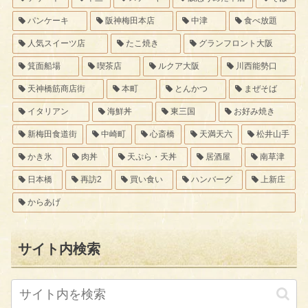
パンケーキ
阪神梅田本店
中津
食べ放題
人気スイーツ店
たこ焼き
グランフロント大阪
箕面船場
喫茶店
ルクア大阪
川西能勢口
天神橋筋商店街
本町
とんかつ
まぜそば
イタリアン
海鮮丼
東三国
お好み焼き
新梅田食道街
中崎町
心斎橋
天満天六
松井山手
かき氷
肉丼
天ぷら・天丼
居酒屋
南草津
日本橋
再訪2
買い食い
ハンバーグ
上新庄
からあげ
サイト内検索