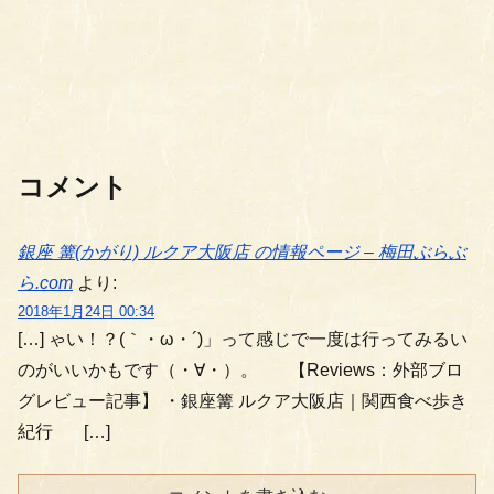
コメント
銀座 篝(かがり) ルクア大阪店 の情報ページ – 梅田ぶらぶ
ら.com
より:
2018年1月24日 00:34
[…] ゃい！？(｀・ω・´)」って感じで一度は行ってみるい
のがいいかもです（・∀・）。 【Reviews：外部ブロ
グレビュー記事】 ・銀座篝 ルクア大阪店｜関西食べ歩き
紀行 […]