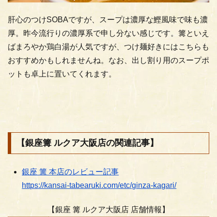
肝心のつけSOBAですが、スープは濃厚な鰹風味で味も濃
厚。昨今流行りの濃厚系で申し分ない感じです。篝といえ
ばまろやか鶏白湯が人気ですが、つけ麺好きにはこちらも
おすすめかもしれませんね。なお、出し割り用のスープポ
ットも卓上に置いてくれます。
【
銀座篝 ルクア大阪店の関連記事
】
銀座 篝 本店のレビュー記事
https://kansai-tabearuki.com/etc/ginza-kagari/
【銀座 篝 ルクア大阪店 店舗情報】