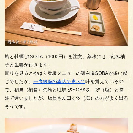
蛤と牡蠣 汐SOBA（1000円）を注文。薬味には、刻み柚
子と生姜が付きます。
周りを見るとやはり看板メニューの鶏白湯SOBAが多い感
じでしたが、
一度銀座の本店で食べて
味を覚えているの
で、初見（初食）の蛤と牡蠣 汐SOBAを。汐（塩）と醤
油で迷いましたが、店員さん曰く汐（塩）の方がよく出る
そうです。