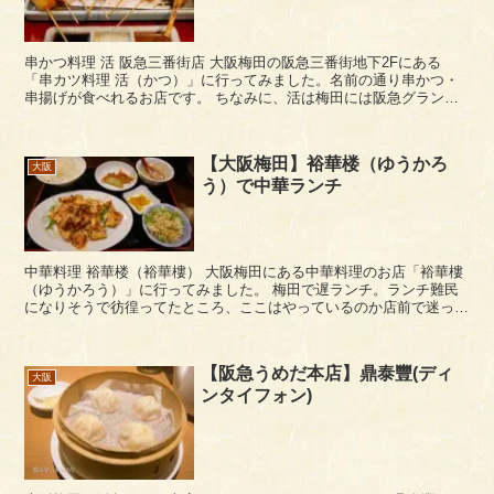
串かつ料理 活 阪急三番街店 大阪梅田の阪急三番街地下2Fにある
「串カツ料理 活（かつ）」に行ってみました。名前の通り串かつ・
串揚げが食べれるお店です。 ちなみに、活は梅田には阪急グランド
ビルとホワイティ梅田にも店舗があります。 ...
【大阪梅田】裕華楼（ゆうかろ
大阪
う）で中華ランチ
中華料理 裕華楼（裕華樓） 大阪梅田にある中華料理のお店「裕華樓
（ゆうかろう）」に行ってみました。 梅田で遅ランチ。ランチ難民
になりそうで彷徨ってたところ、ここはやっているのか店前で迷って
いたら中から出てきてやってますよ～とのことで入...
【阪急うめだ本店】鼎泰豐(ディ
大阪
ンタイフォン)