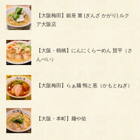
【大阪梅田】銀座 篝 (ぎんざ かがり) ルク
ア大阪店
【大阪・鶴橋】にんにくらーめん 賛平（さ
んぺい）
【大阪梅田】らぁ麺 鴨と葱（かもとねぎ）
【大阪・本町】麺や佑