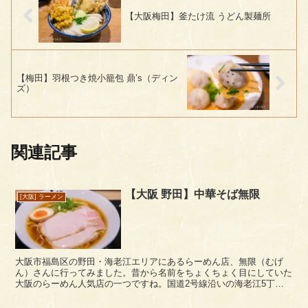
【大阪梅田】釜たけ流 うどん製麺所
【梅田】羽根つき焼小籠包 鼎’s（ディン
ズ）
関連記事
【大阪 野田】中華そば無限
[大阪] ラーメン
大阪市福島区の野田・海老江エリアにあるらーめん店、無限（むげ
ん）さんに行ってみました。昔から名前をちょくちょく目にしていた
大阪のらーめん人気店の一つですね。国道2号線沿いの海老江5丁目
付近にあり、阪神野田駅からは徒歩5～6分ぐらいでしょ...