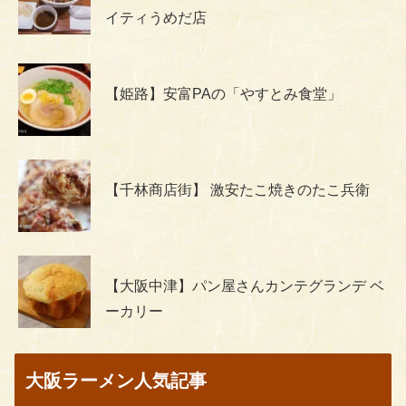
イティうめだ店
【姫路】安富PAの「やすとみ食堂」
【千林商店街】 激安たこ焼きのたこ兵衛
【大阪中津】パン屋さんカンテグランデ ベ
ーカリー
大阪ラーメン人気記事