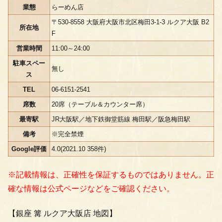
業態
らーめん店
〒530-8558 大阪府大阪市北区梅田3-1-3 ルクア大阪 B2
所在地
F
営業時間
11:00～24:00
駐車スペー
無し
ス
TEL
06-6151-2541
席数
20席（テーブル＆カウンター席）
最寄駅
JR大阪駅／地下鉄御堂筋線 梅田駅／阪急梅田駅
備考
※完全禁煙
Google評価
4.0(2021.10 358件)
※記載情報は、正確性を保証するものではありません。正
確な情報は公式ページなどをご確認ください。
【銀座 篝 ルクア大阪店 地図】