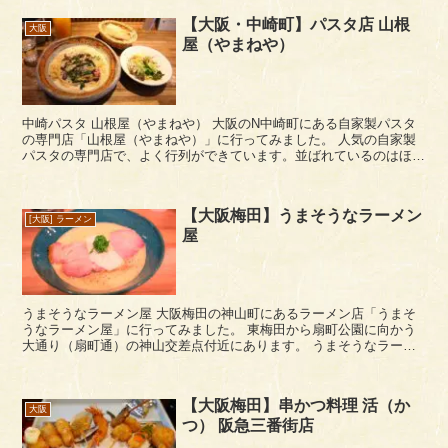
【大阪・中崎町】パスタ店 山根
大阪
屋（やまねや）
中崎パスタ 山根屋（やまねや） 大阪のN中崎町にある自家製パスタ
の専門店「山根屋（やまねや）」に行ってみました。 人気の自家製
パスタの専門店で、よく行列ができています。並ばれているのはほぼ
女子ばかりですけどね。 山根屋は、...
【大阪梅田】うまそうなラーメン
[大阪] ラーメン
屋
うまそうなラーメン屋 大阪梅田の神山町にあるラーメン店「うまそ
うなラーメン屋」に行ってみました。 東梅田から扇町公園に向かう
大通り（扇町通）の神山交差点付近にあります。 うまそうなラーメ
ン屋は、神山交差点の南西側のビルにあ...
【大阪梅田】串かつ料理 活（か
大阪
つ） 阪急三番街店