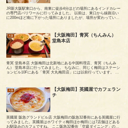
JR新大阪駅東口から、南東に徒歩4分ほどの場所にあるインドカレー
の専門店パリワールに行ってみました。 以前は、東口から線路沿い
に200mほど南に下がった場所にありましたが、場所が変わっていま
す。 店内には、インドの神々の絵？が飾られてお...
【大阪梅田】青冥（ちんみん）
大阪
堂島本店
青冥 堂島本店 大阪梅田は北新地にある中国料理店、青冥（ちんみ
ん） 堂島本店に行ってみました。 ちなみに、同じく梅田はステーシ
ョンビル10Fにある「青冥 大丸梅田店」には以前行っています。 青
冥 堂島本店は、北新地の南側エリ...
【大阪梅田】英國屋でカフェラン
大阪
チ
英國屋 阪急グランドビル店 大阪梅田の阪急32番街にある英國屋に行
ってみました。英國屋はホワイティ梅田ほか梅田には7店舗ほどある
お馴染みのカフェですね。 ここ阪急32番街「空庭ダイニング」の英