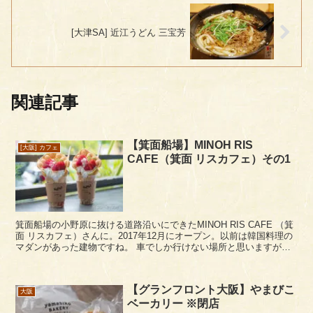
[大津SA] 近江うどん 三宝芳
関連記事
【箕面船場】MINOH RIS
[大阪] カフェ
CAFE（箕面 リスカフェ）その1
箕面船場の小野原に抜ける道路沿いにできたMINOH RIS CAFE （箕
面 リスカフェ）さんに。2017年12月にオープン。以前は韓国料理の
マダンがあった建物ですね。 車でしか行けない場所と思いますが、
駐車場は周囲の店舗と共用で割あい広...
【グランフロント大阪】やまびこ
大阪
ベーカリー ※閉店