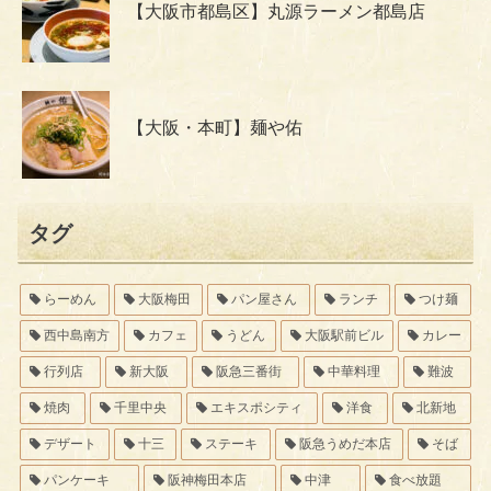
【大阪市都島区】丸源ラーメン都島店
【大阪・本町】麺や佑
タグ
らーめん
大阪梅田
パン屋さん
ランチ
つけ麺
西中島南方
カフェ
うどん
大阪駅前ビル
カレー
行列店
新大阪
阪急三番街
中華料理
難波
焼肉
千里中央
エキスポシティ
洋食
北新地
デザート
十三
ステーキ
阪急うめだ本店
そば
パンケーキ
阪神梅田本店
中津
食べ放題