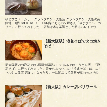
やまびこベーカリー グランフロント大阪店 グランフロント大阪の南
館地下1階UMEKITA CELLAR内にあるパン屋さん「やまびこベーカ
リー」に行ってみました。 店舗は木を基調とした明るいレイアウト
でカントリー感を出しています。買ったパ...
【新大阪駅】浪花そばでタコ焼き
大阪
そば！
新大阪駅内の浪花そば JR新大阪駅の中にあるそば・うどん店、「浪
花そば」に行ってみました。昔からあったこの「浪速そば」は、エキ
マルシェ改装で新しくなったり、一旦閉店して運営が変わったりの変
遷を経て現在営業中です。 なお、立ち食いでは...
【新大阪】カレー店パリワール
大阪