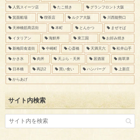
人気スイーツ店
たこ焼き
グランフロント大阪
箕面船場
喫茶店
ルクア大阪
川西能勢口
天神橋筋商店街
本町
とんかつ
まぜそば
イタリアン
海鮮丼
東三国
お好み焼き
新梅田食道街
中崎町
心斎橋
天満天六
松井山手
かき氷
肉丼
天ぷら・天丼
居酒屋
南草津
日本橋
再訪2
買い食い
ハンバーグ
上新庄
からあげ
サイト内検索