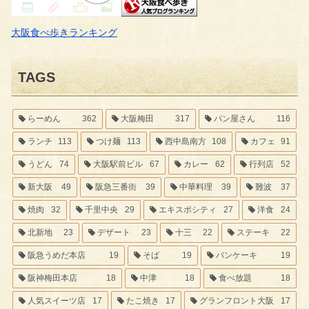
大阪食べ歩きランキング
TAGS
らーめん
362
大阪梅田
317
パン屋さん
116
ランチ
113
つけ麺
113
西中島南方
108
カフェ
91
うどん
74
大阪駅前ビル
67
カレー
62
行列店
52
新大阪
49
阪急三番街
39
中華料理
39
難波
37
焼肉
32
千里中央
29
エキスポシティ
27
洋食
24
北新地
23
デザート
23
十三
22
ステーキ
22
阪急うめだ本店
19
そば
19
パンケーキ
19
阪神梅田本店
18
中津
18
食べ放題
18
人気スイーツ店
17
たこ焼き
17
グランフロント大阪
17