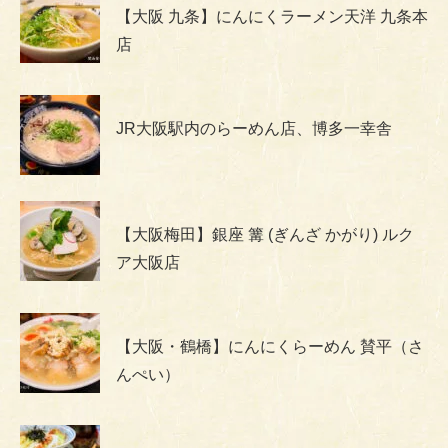
【大阪 九条】にんにくラーメン天洋 九条本
店
JR大阪駅内のらーめん店、博多一幸舎
【大阪梅田】銀座 篝 (ぎんざ かがり) ルク
ア大阪店
【大阪・鶴橋】にんにくらーめん 賛平（さ
んぺい）