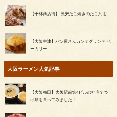
【千林商店街】 激安たこ焼きのたこ兵衛
【大阪中津】パン屋さんカンテグランデ ベ
ーカリー
大阪ラーメン人気記事
【大阪梅田】大阪駅前第4ビルの神虎でつ
け麺を食べてみました！