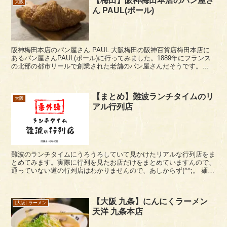
【梅田】阪神梅田本店のパン屋さ
大阪
ん PAUL(ポール)
阪神梅田本店のパン屋さん PAUL 大阪梅田の阪神百貨店梅田本店に
あるパン屋さんPAUL(ポール)に行ってみました。1889年にフランス
の北部の都市リールで創業された老舗のパン屋さんだそうです。
※2022年6月情報修正PAULさ...
【まとめ】難波ランチタイムのリ
大阪
アル行列店
難波のランチタイムにうろうろしていて見かけたリアルな行列店をま
とめてみます。実際に行列を見たお店だけをまとめていますんので、
通っていない道の行列店はわかりませんので、あしからず(^^;。 麺屋
丈六 観光客などがまず通らない難波の狭...
【大阪 九条】にんにくラーメン
[大阪] ラーメン
天洋 九条本店