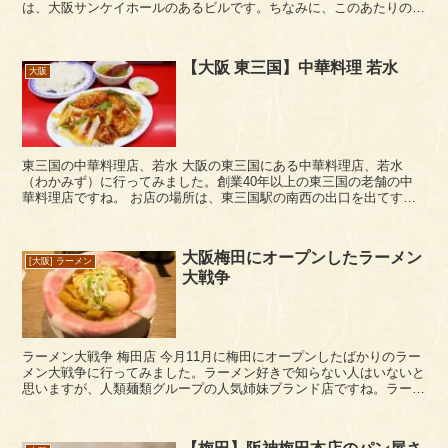
は、大阪サンケイホールのあるビルです。ちなみに、このあたりの区
画は大阪ガーデンシティーと呼ばれるエリアになると思い...
【大阪 東三国】中華料理 若水
大阪
東三国の中華料理店、若水 大阪の東三国にある中華料理店、若水
（わかみず）に行ってみました。創業40年以上の東三国の老舗の中
華料理店ですね。 お店の場所は、東三国駅の南西の出口を出てす
ぐ、三国の商店街「サンティフル三国」へと繋がる商店...
大阪梅田にオープンしたラーメン
[大阪] ラーメン
大戦争
ラーメン大戦争 梅田店 今月11月に梅田にオープンしたばかりのラー
メン大戦争に行ってみました。ラーメン好きで知らない人はいないと
思いますが、人類麺類グループの人気姉妹ブランド店ですね。ラーメ
ン大戦争の心斎橋店の方には以前に行っています...