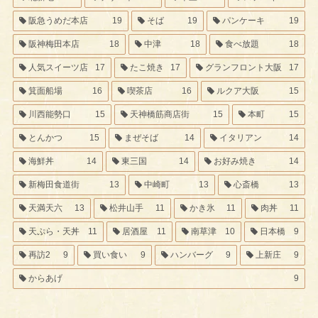
阪急うめだ本店
19
そば
19
パンケーキ
19
阪神梅田本店
18
中津
18
食べ放題
18
人気スイーツ店
17
たこ焼き
17
グランフロント大阪
17
箕面船場
16
喫茶店
16
ルクア大阪
15
川西能勢口
15
天神橋筋商店街
15
本町
15
とんかつ
15
まぜそば
14
イタリアン
14
海鮮丼
14
東三国
14
お好み焼き
14
新梅田食道街
13
中崎町
13
心斎橋
13
天満天六
13
松井山手
11
かき氷
11
肉丼
11
天ぷら・天丼
11
居酒屋
11
南草津
10
日本橋
9
再訪2
9
買い食い
9
ハンバーグ
9
上新庄
9
からあげ
9