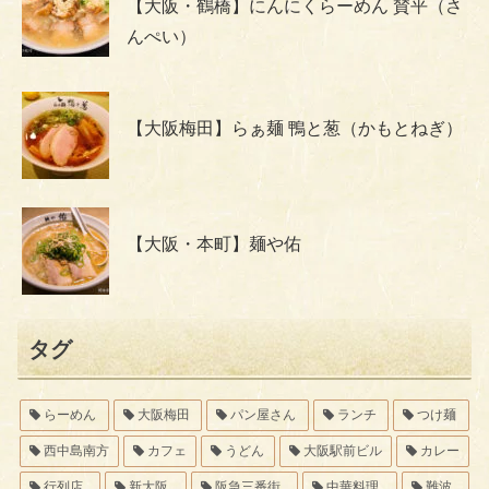
【大阪・鶴橋】にんにくらーめん 賛平（さ
んぺい）
【大阪梅田】らぁ麺 鴨と葱（かもとねぎ）
【大阪・本町】麺や佑
タグ
らーめん
大阪梅田
パン屋さん
ランチ
つけ麺
西中島南方
カフェ
うどん
大阪駅前ビル
カレー
行列店
新大阪
阪急三番街
中華料理
難波