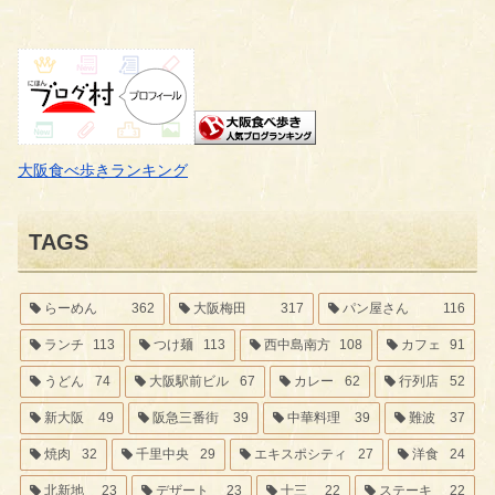
大阪食べ歩きランキング
TAGS
らーめん
362
大阪梅田
317
パン屋さん
116
ランチ
113
つけ麺
113
西中島南方
108
カフェ
91
うどん
74
大阪駅前ビル
67
カレー
62
行列店
52
新大阪
49
阪急三番街
39
中華料理
39
難波
37
焼肉
32
千里中央
29
エキスポシティ
27
洋食
24
北新地
23
デザート
23
十三
22
ステーキ
22