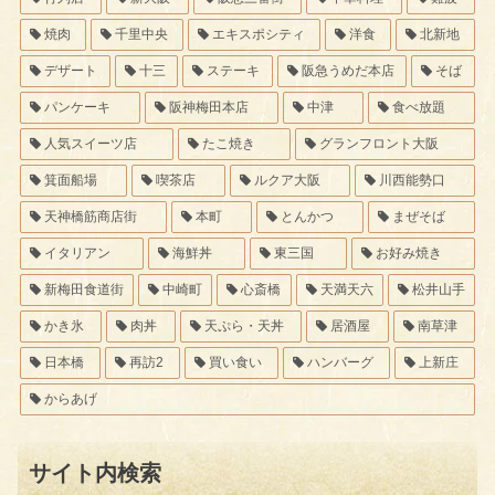
焼肉
千里中央
エキスポシティ
洋食
北新地
デザート
十三
ステーキ
阪急うめだ本店
そば
パンケーキ
阪神梅田本店
中津
食べ放題
人気スイーツ店
たこ焼き
グランフロント大阪
箕面船場
喫茶店
ルクア大阪
川西能勢口
天神橋筋商店街
本町
とんかつ
まぜそば
イタリアン
海鮮丼
東三国
お好み焼き
新梅田食道街
中崎町
心斎橋
天満天六
松井山手
かき氷
肉丼
天ぷら・天丼
居酒屋
南草津
日本橋
再訪2
買い食い
ハンバーグ
上新庄
からあげ
サイト内検索