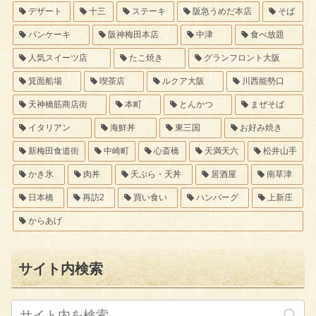
デザート
十三
ステーキ
阪急うめだ本店
そば
パンケーキ
阪神梅田本店
中津
食べ放題
人気スイーツ店
たこ焼き
グランフロント大阪
箕面船場
喫茶店
ルクア大阪
川西能勢口
天神橋筋商店街
本町
とんかつ
まぜそば
イタリアン
海鮮丼
東三国
お好み焼き
新梅田食道街
中崎町
心斎橋
天満天六
松井山手
かき氷
肉丼
天ぷら・天丼
居酒屋
南草津
日本橋
再訪2
買い食い
ハンバーグ
上新庄
からあげ
サイト内検索