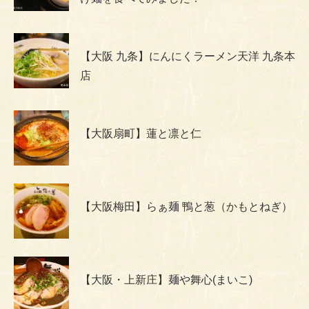
【大阪 九条】にんにくラーメン天洋 九条本
店
【大阪扇町】蓮と凛と仁
【大阪梅田】らぁ麺 鴨と葱（かもとねぎ）
【大阪・上新庄】麺や舞心(まいこ)