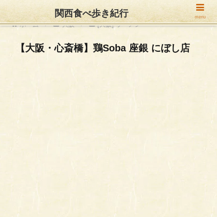
関西食べ歩き紀行
menu
ホーム
大阪
[大阪] ラーメン
【大阪・心斎橋】鶏Soba 座銀 にぼし店