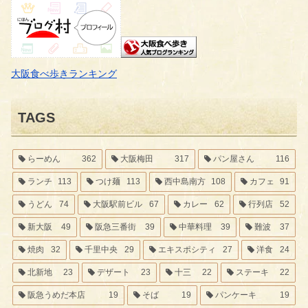
大阪食べ歩きランキング
TAGS
らーめん
362
大阪梅田
317
パン屋さん
116
ランチ
113
つけ麺
113
西中島南方
108
カフェ
91
うどん
74
大阪駅前ビル
67
カレー
62
行列店
52
新大阪
49
阪急三番街
39
中華料理
39
難波
37
焼肉
32
千里中央
29
エキスポシティ
27
洋食
24
北新地
23
デザート
23
十三
22
ステーキ
22
阪急うめだ本店
19
そば
19
パンケーキ
19