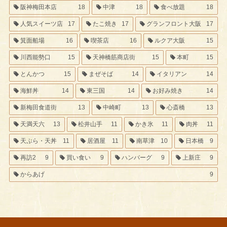
阪神梅田本店
18
中津
18
食べ放題
18
人気スイーツ店
17
たこ焼き
17
グランフロント大阪
17
箕面船場
16
喫茶店
16
ルクア大阪
15
川西能勢口
15
天神橋筋商店街
15
本町
15
とんかつ
15
まぜそば
14
イタリアン
14
海鮮丼
14
東三国
14
お好み焼き
14
新梅田食道街
13
中崎町
13
心斎橋
13
天満天六
13
松井山手
11
かき氷
11
肉丼
11
天ぷら・天丼
11
居酒屋
11
南草津
10
日本橋
9
再訪2
9
買い食い
9
ハンバーグ
9
上新庄
9
からあげ
9