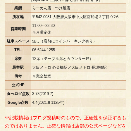
業態
らーめん店・つけ麺店
所在地
〒542-0081 大阪府大阪市中央区南船場３丁目９?６
11:00～23:30
営業時間
※月曜定休
駐車スペース
無し（店前にコインパーキング有り）
TEL
06-6244-1255
席数
12席（テーブル席とカウンター席）
最寄駅
大阪メトロ 心斎橋駅／大阪メトロ 長堀橋駅
備考
※完全禁煙
公式HP
食べログ点数
3.78(2019.7)
Google点数
4.4(2021.8 1125件)
※記載情報はブログ投稿時のもので、正確性を保証するも
のではありません。正確な情報は店舗の公式ページなどを