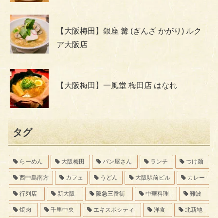
【大阪梅田】銀座 篝 (ぎんざ かがり) ルク
ア大阪店
【大阪梅田】一風堂 梅田店 はなれ
タグ
らーめん
大阪梅田
パン屋さん
ランチ
つけ麺
西中島南方
カフェ
うどん
大阪駅前ビル
カレー
行列店
新大阪
阪急三番街
中華料理
難波
焼肉
千里中央
エキスポシティ
洋食
北新地