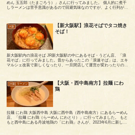
めん 玉五郎（たまごろう）」さんに行ってみました。 個人的に煮干
しラーメンは苦手意識があるので回避気味なのですが、よく行列がで
きているお店なので、やはり味が気になるところ。...
【新大阪駅】浪花そばでタコ焼き
大阪
そば！
新大阪駅内の浪花そば JR新大阪駅の中にあるそば・うどん店、「浪
花そば」に行ってみました。昔からあったこの「浪速そば」は、エキ
マルシェ改装で新しくなったり、一旦閉店して運営が変わったりの変
遷を経て現在営業中です。 なお、立ち食いでは...
【大阪・西中島南方】拉麺 にわ
[大阪] ラーメン
鶏
拉麺 にわ鶏 大阪西中島 大阪に西中島（西中島南方）にあるらーめん
店、「拉麺 にわ鶏（らーめん にわとり）」に行ってみました。 もと
もと西中島にある丹波地鶏の「にわ鶏」さんが、2023年6月に新しく
オープンさせたラーメン店になります。...