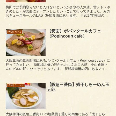
梅田では予約取らないと入れないというかき氷の人気店、雪ノ下（ゆ
きのした）が箕面にオープンしたということで行ってきました。みの
おキューズモールのEAST3F飲食街にあります。 ※2017年梅田の雪
ノ下は完全予約制を止めています。
【箕面】ポパンクールカフェ
[大阪] カフェ
（Popincourt cafe）
大阪箕面の箕面船場にあるポパンクールカフェ（Popincourt cafe）に
行ってみました。 新船場北橋の筋から北に２本目の筋、小山倉庫さ
んのビルの1Fにひっそりとあります。 新船場南橋の西にあるノイカ
フェの系列店のようですね。江坂にあ...
【阪急三番街】煮干しらーめん玉
[大阪] ラーメン
五郎
大阪梅田の阪急三番街1Ｆの地蔵横丁通りの南角にある「煮干しらー