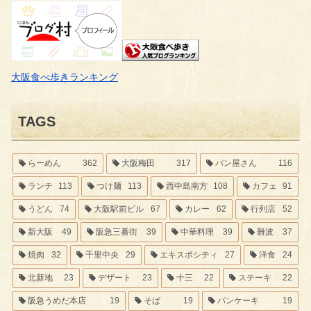
大阪食べ歩きランキング
TAGS
らーめん
362
大阪梅田
317
パン屋さん
116
ランチ
113
つけ麺
113
西中島南方
108
カフェ
91
うどん
74
大阪駅前ビル
67
カレー
62
行列店
52
新大阪
49
阪急三番街
39
中華料理
39
難波
37
焼肉
32
千里中央
29
エキスポシティ
27
洋食
24
北新地
23
デザート
23
十三
22
ステーキ
22
阪急うめだ本店
19
そば
19
パンケーキ
19