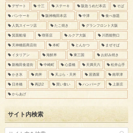
デザート
十三
ステーキ
阪急うめだ本店
そば
パンケーキ
阪神梅田本店
中津
食べ放題
人気スイーツ店
たこ焼き
グランフロント大阪
箕面船場
喫茶店
ルクア大阪
川西能勢口
天神橋筋商店街
本町
とんかつ
まぜそば
イタリアン
海鮮丼
東三国
お好み焼き
新梅田食道街
中崎町
心斎橋
天満天六
松井山手
かき氷
肉丼
天ぷら・天丼
居酒屋
南草津
日本橋
再訪2
買い食い
ハンバーグ
上新庄
からあげ
サイト内検索