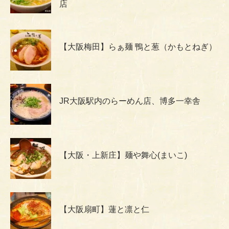
店
【大阪梅田】らぁ麺 鴨と葱（かもとねぎ）
JR大阪駅内のらーめん店、博多一幸舎
【大阪・上新庄】麺や舞心(まいこ)
【大阪扇町】蓮と凛と仁