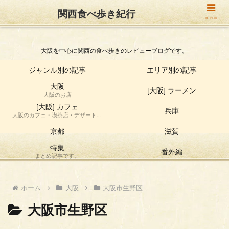
関西食べ歩き紀行
関西食べ歩き紀行
menu
大阪を中心に関西の食べ歩きのレビューブログです。
ジャンル別の記事
エリア別の記事
大阪
[大阪] ラーメン
大阪のお店
[大阪] カフェ
兵庫
大阪のカフェ・喫茶店・デザート店
の食べ歩き情報です。
京都
滋賀
特集
番外編
まとめ記事です。
ホーム
大阪
大阪市生野区
大阪市生野区