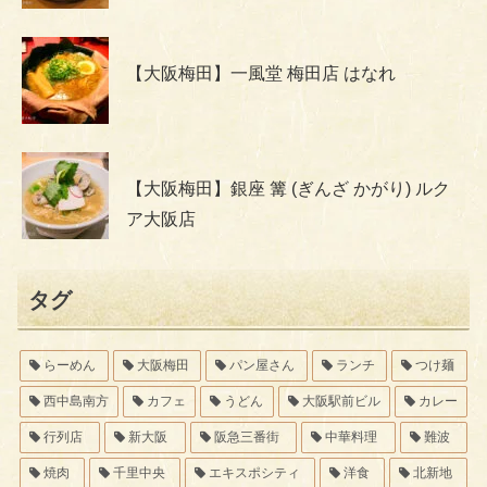
【大阪梅田】一風堂 梅田店 はなれ
【大阪梅田】銀座 篝 (ぎんざ かがり) ルク
ア大阪店
タグ
らーめん
大阪梅田
パン屋さん
ランチ
つけ麺
西中島南方
カフェ
うどん
大阪駅前ビル
カレー
行列店
新大阪
阪急三番街
中華料理
難波
焼肉
千里中央
エキスポシティ
洋食
北新地