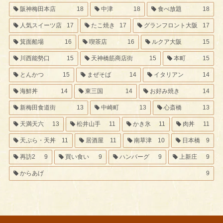
阪神梅田本店
18
中津
18
食べ放題
18
人気スイーツ店
17
たこ焼き
17
グランフロント大阪
17
箕面船場
16
喫茶店
16
ルクア大阪
15
川西能勢口
15
天神橋筋商店街
15
本町
15
とんかつ
15
まぜそば
14
イタリアン
14
海鮮丼
14
東三国
14
お好み焼き
14
新梅田食道街
13
中崎町
13
心斎橋
13
天満天六
13
松井山手
11
かき氷
11
肉丼
11
天ぷら・天丼
11
居酒屋
11
南草津
10
日本橋
9
再訪2
9
買い食い
9
ハンバーグ
9
上新庄
9
からあげ
9