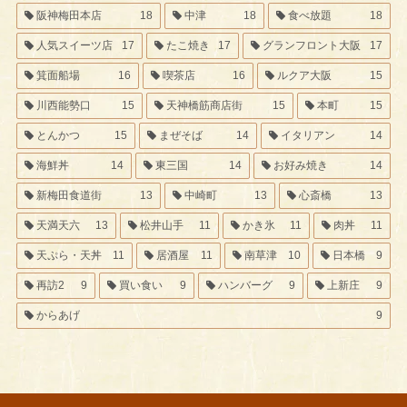
阪神梅田本店
18
中津
18
食べ放題
18
人気スイーツ店
17
たこ焼き
17
グランフロント大阪
17
箕面船場
16
喫茶店
16
ルクア大阪
15
川西能勢口
15
天神橋筋商店街
15
本町
15
とんかつ
15
まぜそば
14
イタリアン
14
海鮮丼
14
東三国
14
お好み焼き
14
新梅田食道街
13
中崎町
13
心斎橋
13
天満天六
13
松井山手
11
かき氷
11
肉丼
11
天ぷら・天丼
11
居酒屋
11
南草津
10
日本橋
9
再訪2
9
買い食い
9
ハンバーグ
9
上新庄
9
からあげ
9