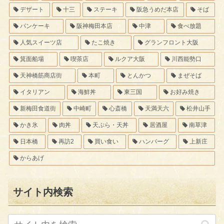
デザート
十三
ステーキ
阪急うめだ本店
そば
パンケーキ
阪神梅田本店
中津
食べ放題
人気スイーツ店
たこ焼き
グランフロント大阪
箕面船場
喫茶店
ルクア大阪
川西能勢口
天神橋筋商店街
本町
とんかつ
まぜそば
イタリアン
海鮮丼
東三国
お好み焼き
新梅田食道街
中崎町
心斎橋
天満天六
松井山手
かき氷
肉丼
天ぷら・天丼
居酒屋
南草津
日本橋
再訪2
買い食い
ハンバーグ
上新庄
からあげ
サイト内検索