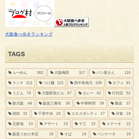
大阪食べ歩きランキング
TAGS
らーめん
362
大阪梅田
317
パン屋さん
116
ランチ
113
つけ麺
113
西中島南方
108
カフェ
91
うどん
74
大阪駅前ビル
67
カレー
62
行列店
52
新大阪
49
阪急三番街
39
中華料理
39
難波
37
焼肉
32
千里中央
29
エキスポシティ
27
洋食
24
北新地
23
デザート
23
十三
22
ステーキ
22
阪急うめだ本店
19
そば
19
パンケーキ
19