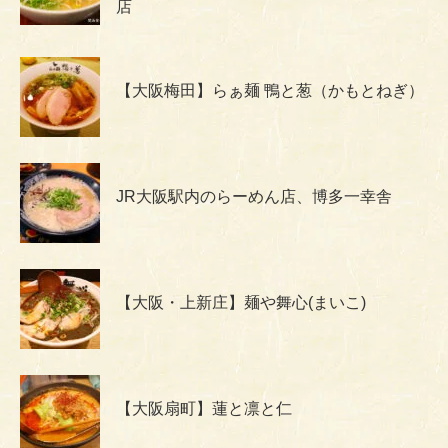
店
【大阪梅田】らぁ麺 鴨と葱（かもとねぎ）
JR大阪駅内のらーめん店、博多一幸舎
【大阪・上新庄】麺や舞心(まいこ)
【大阪扇町】蓮と凛と仁