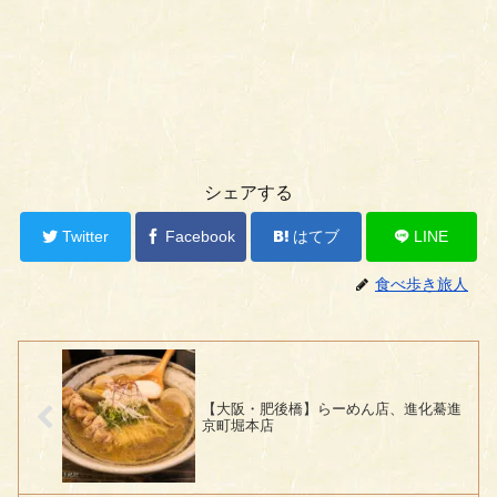
シェアする
Twitter
Facebook
はてブ
LINE
食べ歩き旅人
【大阪・肥後橋】らーめん店、進化驀進
京町堀本店