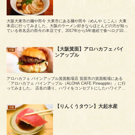
大阪大東市の麺や而今 大東市にある麺や而今（めんや じこん）大東
本店に行ってみました。大阪のラーメン好きならほとんどの方が知っ
ている有名店の而今の本店です。2017年から5年連続で食べログ100
名店にも選ばれていますね。 ...
【大阪箕面】アロハカフェ パイ
大阪
ンアップル
アロハカフェ パインアップル箕面船場店 箕面市の箕面船場にある
「アロハカフェ パインアップル（ALOHA CAFE Pineapple）」に行
ってみました。 店名の通り、ハワイをコンセプトにしたハワイアン
カフェですね。 ア...
【りんくうタウン】大起水産
大阪