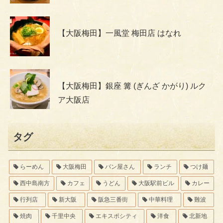
【大阪梅田】一風堂 梅田店 はなれ
【大阪梅田】銀座 篝 (ぎんざ かがり) ルク
ア大阪店
タグ
らーめん
大阪梅田
パン屋さん
ランチ
つけ麺
西中島南方
カフェ
うどん
大阪駅前ビル
カレー
行列店
新大阪
阪急三番街
中華料理
難波
焼肉
千里中央
エキスポシティ
洋食
北新地