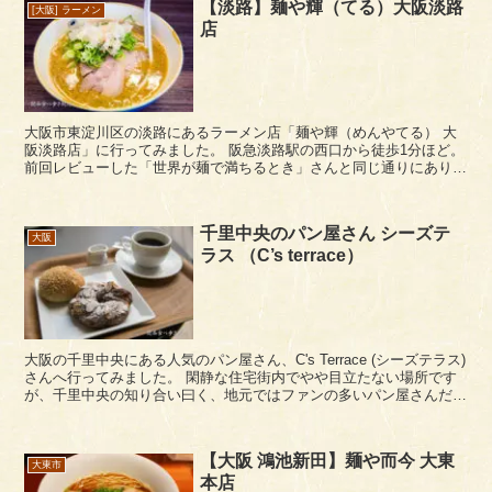
【淡路】麺や輝（てる）大阪淡路
[大阪] ラーメン
店
大阪市東淀川区の淡路にあるラーメン店「麺や輝（めんやてる） 大
阪淡路店」に行ってみました。 阪急淡路駅の西口から徒歩1分ほど。
前回レビューした「世界が麺で満ちるとき」さんと同じ通りにありま
す。両店の距離は40mほどでしょうか。 麺...
千里中央のパン屋さん シーズテ
大阪
ラス （C’s terrace）
大阪の千里中央にある人気のパン屋さん、C's Terrace (シーズテラス)
さんへ行ってみました。 閑静な住宅街内でやや目立たない場所です
が、千里中央の知り合い曰く、地元ではファンの多いパン屋さんだそ
うです。 C's Terrace ...
【大阪 鴻池新田】麺や而今 大東
大東市
本店