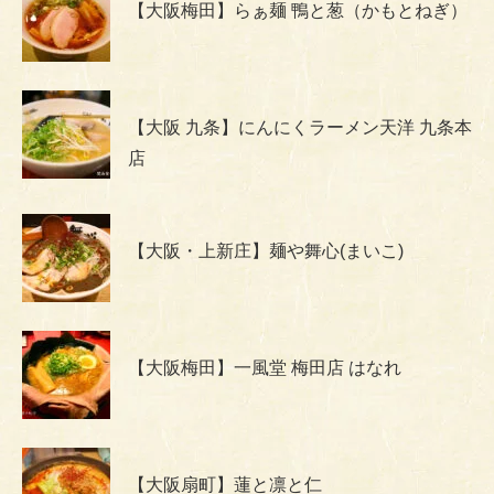
【大阪梅田】らぁ麺 鴨と葱（かもとねぎ）
【大阪 九条】にんにくラーメン天洋 九条本
店
【大阪・上新庄】麺や舞心(まいこ)
【大阪梅田】一風堂 梅田店 はなれ
【大阪扇町】蓮と凛と仁