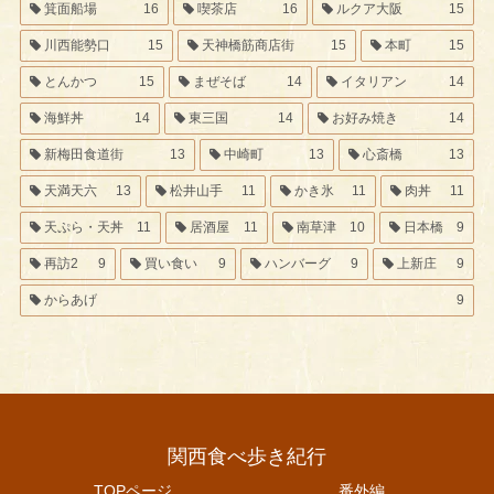
箕面船場
16
喫茶店
16
ルクア大阪
15
川西能勢口
15
天神橋筋商店街
15
本町
15
とんかつ
15
まぜそば
14
イタリアン
14
海鮮丼
14
東三国
14
お好み焼き
14
新梅田食道街
13
中崎町
13
心斎橋
13
天満天六
13
松井山手
11
かき氷
11
肉丼
11
天ぷら・天丼
11
居酒屋
11
南草津
10
日本橋
9
再訪2
9
買い食い
9
ハンバーグ
9
上新庄
9
からあげ
9
関西食べ歩き紀行
TOPページ
番外編