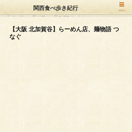
関西食べ歩き紀行
menu
ホーム
大阪
[大阪] ラーメン
【大阪 北加賀谷】らーめん店、麺物語 つ
なぐ