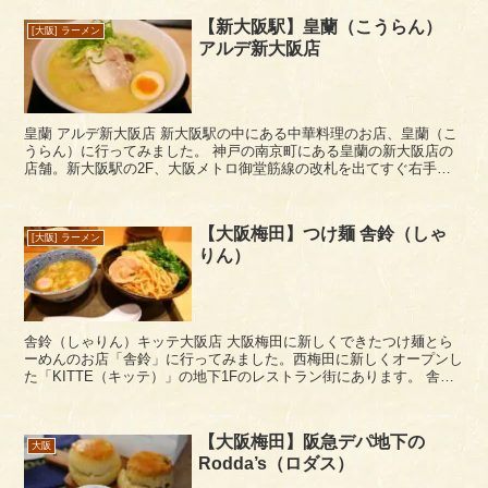
【新大阪駅】皇蘭（こうらん）
[大阪] ラーメン
アルデ新大阪店
皇蘭 アルデ新大阪店 新大阪駅の中にある中華料理のお店、皇蘭（こ
うらん）に行ってみました。 神戸の南京町にある皇蘭の新大阪店の
店舗。新大阪駅の2F、大阪メトロ御堂筋線の改札を出てすぐ右手に
あります。昔からある中華のお店です。お隣のマ...
【大阪梅田】つけ麺 舎鈴（しゃ
[大阪] ラーメン
りん）
舎鈴（しゃりん）キッテ大阪店 大阪梅田に新しくできたつけ麺とら
ーめんのお店「舎鈴」に行ってみました。西梅田に新しくオープンし
た「KITTE（キッテ）」の地下1Fのレストラン街にあります。 舎鈴
は、東京の有名つけ麺店だそうで、以前行ったこ...
【大阪梅田】阪急デパ地下の
大阪
Rodda’s（ロダス）