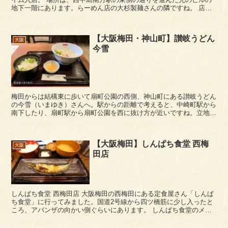
地下一階にあります。らーめん店の大杉製麺さんの隣ですね。 店内
はやや暗めで落ち着いた雰囲気。宴席で使えそうな...
【大阪梅田・神山町】讃岐うどん
大阪
今雪
梅田からは結構東に歩いて扇町公園の西側、神山町にある讃岐うどん
の今雪（いまゆき）さんへ。駅からの距離で考えると、中崎町駅から
南下したり、扇町駅から扇町公園を西に抜け方が近いですね。立地的
には駅から遠く、あまりいい場所ではないのかもしれま...
【大阪梅田】しんぱち食堂 西梅
大阪
田店
しんぱち食堂 西梅田店 大阪梅田の西梅田にある定食屋さん「しんぱ
ち食堂」に行ってみました。国道2号線から四ツ橋筋に少し入ったと
ころ、アバンザの向かい側ぐらいにあります。 しんぱち食堂のメニ
ュー しんぱち食堂のメニューは、魚料理と...