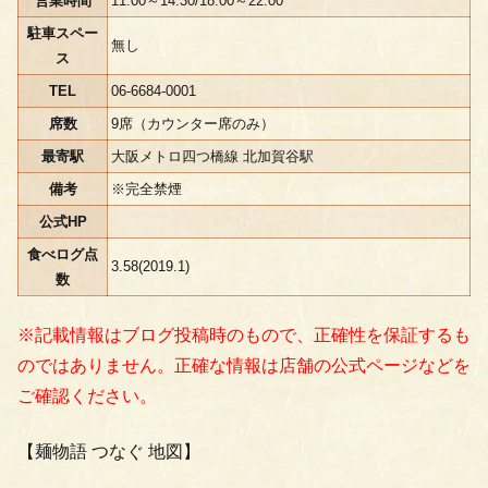
営業時間
11:00～14:30/18:00～22:00
駐車スペー
無し
ス
TEL
06-6684-0001
席数
9席（カウンター席のみ）
最寄駅
大阪メトロ四つ橋線 北加賀谷駅
備考
※完全禁煙
公式HP
食べログ点
3.58(2019.1)
数
※記載情報はブログ投稿時のもので、正確性を保証するも
のではありません。正確な情報は店舗の公式ページなどを
ご確認ください。
【麺物語 つなぐ 地図】