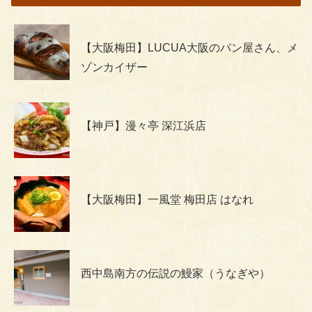
【大阪梅田】LUCUA大阪のパン屋さん、メ
ゾンカイザー
【神戸】漫々亭 深江浜店
【大阪梅田】一風堂 梅田店 はなれ
西中島南方の伝説の鰻家（うなぎや）