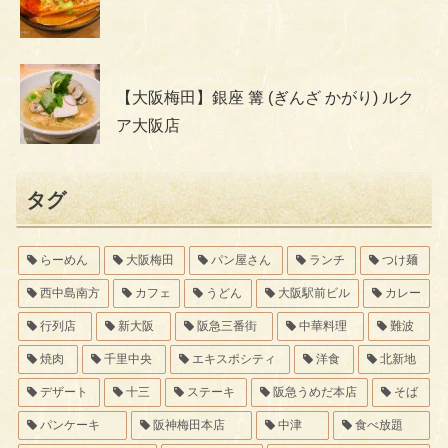
【大阪梅田】銀座 篝 (ぎんざ かがり) ルク
ア大阪店
タグ
らーめん
大阪梅田
パン屋さん
ランチ
つけ麺
西中島南方
カフェ
うどん
大阪駅前ビル
カレー
行列店
新大阪
阪急三番街
中華料理
難波
焼肉
千里中央
エキスポシティ
洋食
北新地
デザート
十三
ステーキ
阪急うめだ本店
そば
パンケーキ
阪神梅田本店
中津
食べ放題