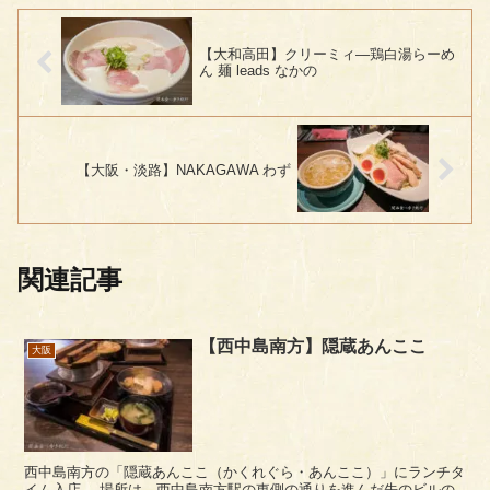
【大和高田】クリーミィ―鶏白湯らーめ
ん 麺 leads なかの
【大阪・淡路】NAKAGAWA わず
関連記事
【西中島南方】隠蔵あんここ
大阪
西中島南方の「隠蔵あんここ（かくれぐら・あんここ）」にランチタ
イム入店。 場所は、西中島南方駅の東側の通りを進んだ先のビルの