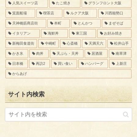
人気スイーツ店
たこ焼き
グランフロント大阪
箕面船場
喫茶店
ルクア大阪
川西能勢口
天神橋筋商店街
本町
とんかつ
まぜそば
イタリアン
海鮮丼
東三国
お好み焼き
新梅田食道街
中崎町
心斎橋
天満天六
松井山手
かき氷
肉丼
天ぷら・天丼
居酒屋
南草津
日本橋
再訪2
買い食い
ハンバーグ
上新庄
からあげ
サイト内検索