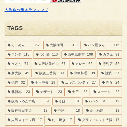
大阪食べ歩きランキング
TAGS
らーめん
362
大阪梅田
317
パン屋さん
116
ランチ
113
つけ麺
113
西中島南方
108
カフェ
91
うどん
74
大阪駅前ビル
67
カレー
62
行列店
52
新大阪
49
阪急三番街
39
中華料理
39
難波
37
焼肉
32
千里中央
29
エキスポシティ
27
洋食
24
北新地
23
デザート
23
十三
22
ステーキ
22
阪急うめだ本店
19
そば
19
パンケーキ
19
阪神梅田本店
18
中津
18
食べ放題
18
人気スイーツ店
17
たこ焼き
17
グランフロント大阪
17