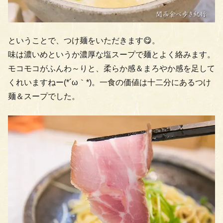
ということで、つけ麺をいただきます😋。
味は濃いめというか濃厚な塩スープで麺とよく絡みます。
モコモコがふんわ～りと、柔らか感＆まろやか感を足して
くれいますねー(*´ω｀*)。一食の価値は十二分にあるつけ
麺＆スープでした。