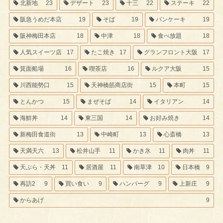
北新地
23
デザート
23
十三
22
ステーキ
22
阪急うめだ本店
19
そば
19
パンケーキ
19
阪神梅田本店
18
中津
18
食べ放題
18
人気スイーツ店
17
たこ焼き
17
グランフロント大阪
17
箕面船場
16
喫茶店
16
ルクア大阪
15
川西能勢口
15
天神橋筋商店街
15
本町
15
とんかつ
15
まぜそば
14
イタリアン
14
海鮮丼
14
東三国
14
お好み焼き
14
新梅田食道街
13
中崎町
13
心斎橋
13
天満天六
13
松井山手
11
かき氷
11
肉丼
11
天ぷら・天丼
11
居酒屋
11
南草津
10
日本橋
9
再訪2
9
買い食い
9
ハンバーグ
9
上新庄
9
からあげ
9