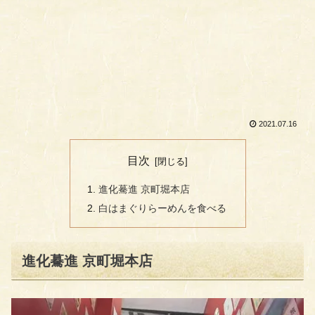
2021.07.16
目次
進化驀進 京町堀本店
白はまぐりらーめんを食べる
進化驀進 京町堀本店