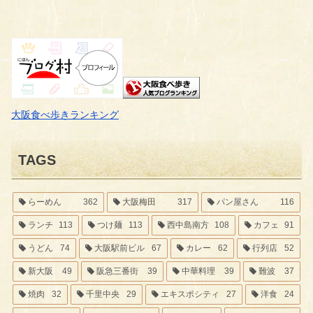
大阪食べ歩きランキング
TAGS
らーめん
362
大阪梅田
317
パン屋さん
116
ランチ
113
つけ麺
113
西中島南方
108
カフェ
91
うどん
74
大阪駅前ビル
67
カレー
62
行列店
52
新大阪
49
阪急三番街
39
中華料理
39
難波
37
焼肉
32
千里中央
29
エキスポシティ
27
洋食
24