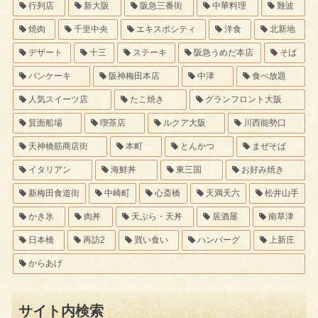
行列店
新大阪
阪急三番街
中華料理
難波
焼肉
千里中央
エキスポシティ
洋食
北新地
デザート
十三
ステーキ
阪急うめだ本店
そば
パンケーキ
阪神梅田本店
中津
食べ放題
人気スイーツ店
たこ焼き
グランフロント大阪
箕面船場
喫茶店
ルクア大阪
川西能勢口
天神橋筋商店街
本町
とんかつ
まぜそば
イタリアン
海鮮丼
東三国
お好み焼き
新梅田食道街
中崎町
心斎橋
天満天六
松井山手
かき氷
肉丼
天ぷら・天丼
居酒屋
南草津
日本橋
再訪2
買い食い
ハンバーグ
上新庄
からあげ
サイト内検索