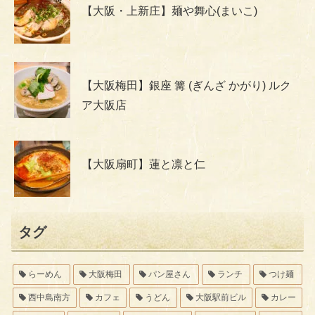
【大阪・上新庄】麺や舞心(まいこ)
【大阪梅田】銀座 篝 (ぎんざ かがり) ルク
ア大阪店
【大阪扇町】蓮と凛と仁
タグ
らーめん
大阪梅田
パン屋さん
ランチ
つけ麺
西中島南方
カフェ
うどん
大阪駅前ビル
カレー