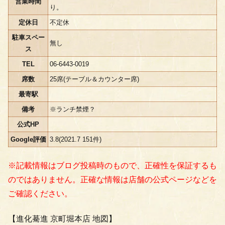
営業時間
り。
定休日
不定休
駐車スペー
無し
ス
TEL
06-6443-0019
席数
25席(テーブル＆カウンター席)
最寄駅
備考
※ランチ禁煙？
公式HP
Google評価
3.8(2021.7 151件)
※記載情報はブログ投稿時のもので、正確性を保証するも
のではありません。正確な情報は店舗の公式ページなどを
ご確認ください。
【進化驀進 京町堀本店 地図】