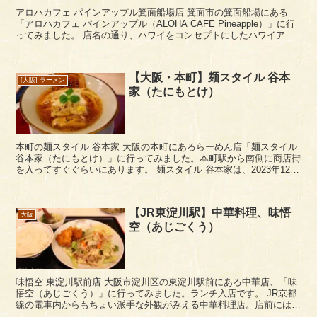
アロハカフェ パインアップル箕面船場店 箕面市の箕面船場にある
「アロハカフェ パインアップル（ALOHA CAFE Pineapple）」に行
ってみました。 店名の通り、ハワイをコンセプトにしたハワイアン
カフェですね。 ア...
【大阪・本町】麺スタイル 谷本
[大阪] ラーメン
家（たにもとけ）
本町の麺スタイル 谷本家 大阪の本町にあるらーめん店「麺スタイル
谷本家（たにもとけ）」に行ってみました。本町駅から南側に商店街
を入ってすぐぐらいにあります。 麺スタイル 谷本家は、2023年12月
オープン。麺スタイル林さん監修のこ...
【JR東淀川駅】中華料理、味悟
大阪
空（あじごくう）
味悟空 東淀川駅前店 大阪市淀川区の東淀川駅前にある中華店、「味
悟空（あじごくう）」に行ってみました。ランチ入店です。 JR京都
線の電車内からもちょい派手な外観がみえる中華料理店。店前には、
たくさんの中華料理のメニューサンプルが陳...