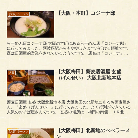
【大阪・本町】コジーナ邸
[大阪] ラーメン
らーめん店コジーナ邸 大阪の本町にあるらーめん店「コジーナ邸」
に行ってみました。阿波座駅からもやや歩きますが行ける距離です。
夜は居酒屋的営業をされているようですね。 店名の「コジーナ」
は、店主さんの名前から来ています。運営元は、イタ...
【大阪梅田】蕎麦居酒屋 玄盛
大阪
（げんせい） 大阪北新地本店
蕎麦居酒屋 玄盛 大阪北新地本店 大阪梅田の北新地にあるお蕎麦屋さ
ん、「玄盛（げんせい）」に行ってみました。よく行列ができている
人気のおそば屋さんですね。 玄盛の場所は、梅田の南側、ＪＲ北新
地駅から地上に上がった国道２号線...
【大阪梅田】北新地のぺぺラーメ
[大阪] ラーメン
ン