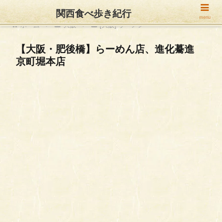
関西食べ歩き紀行
menu
ホーム
大阪
[大阪] ラーメン
【大阪・肥後橋】らーめん店、進化驀進
京町堀本店