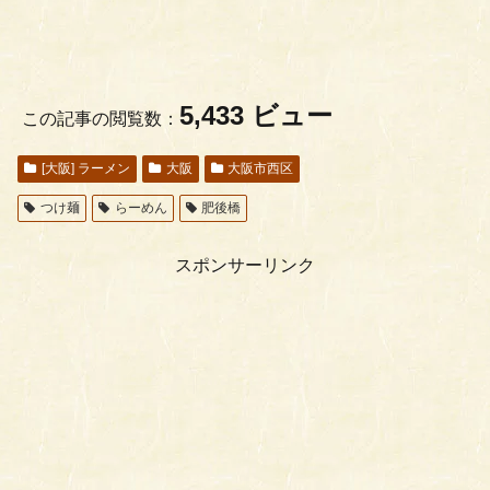
5,433 ビュー
この記事の閲覧数：
[大阪] ラーメン
大阪
大阪市西区
つけ麺
らーめん
肥後橋
スポンサーリンク