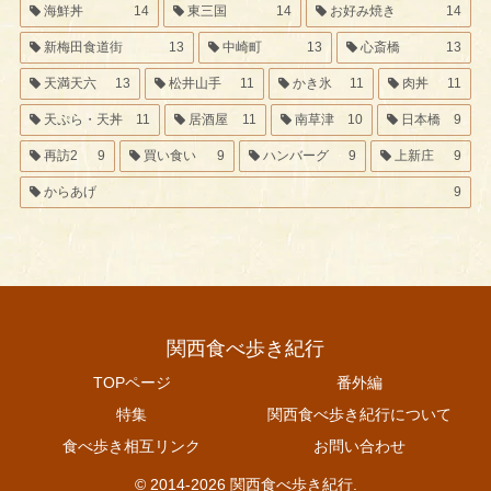
海鮮丼
14
東三国
14
お好み焼き
14
新梅田食道街
13
中崎町
13
心斎橋
13
天満天六
13
松井山手
11
かき氷
11
肉丼
11
天ぷら・天丼
11
居酒屋
11
南草津
10
日本橋
9
再訪2
9
買い食い
9
ハンバーグ
9
上新庄
9
からあげ
9
関西食べ歩き紀行
TOPページ
番外編
特集
関西食べ歩き紀行について
食べ歩き相互リンク
お問い合わせ
© 2014-2026 関西食べ歩き紀行.