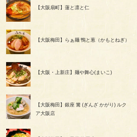
【大阪扇町】蓮と凛と仁
【大阪梅田】らぁ麺 鴨と葱（かもとねぎ）
【大阪・上新庄】麺や舞心(まいこ)
【大阪梅田】銀座 篝 (ぎんざ かがり) ルク
ア大阪店