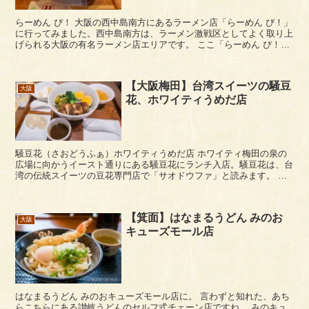
らーめん ぴ！ 大阪の西中島南方にあるラーメン店「らーめん ぴ！」
に行ってみました。西中島南方は、ラーメン激戦区としてよく取り上
げられる大阪の有名ラーメン店エリアです。 ここ「らーめん ぴ！」
は、最初の店名が「麺屋 一ノ助」で、すぐ...
【大阪梅田】台湾スイーツの騒豆
大阪
花、ホワイティうめだ店
騒豆花（さおどうふぁ）ホワイティうめだ店 ホワイティ梅田の泉の
広場に向かうイースト通りにある騒豆花にランチ入店。騒豆花は、台
湾の伝統スイーツの豆花専門店で「サオドウファ」と読みます。 店
内はテーブル席がメイン。奥の両端には半円のソフ...
【箕面】はなまるうどん みのお
大阪
キューズモール店
はなまるうどん みのおキューズモール店に。 言わずと知れた、あち
らこちらにある讃岐うどんのセルフ式チェーン店ですね。 みのキュ