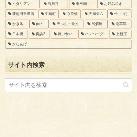
イタリアン
海鮮丼
東三国
お好み焼き
新梅田食道街
中崎町
心斎橋
天満天六
松井山手
かき氷
肉丼
天ぷら・天丼
居酒屋
南草津
日本橋
再訪2
買い食い
ハンバーグ
上新庄
からあげ
サイト内検索