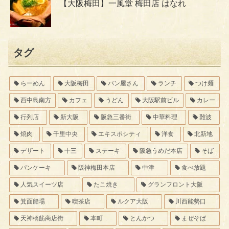
【大阪梅田】一風堂 梅田店 はなれ
タグ
らーめん
大阪梅田
パン屋さん
ランチ
つけ麺
西中島南方
カフェ
うどん
大阪駅前ビル
カレー
行列店
新大阪
阪急三番街
中華料理
難波
焼肉
千里中央
エキスポシティ
洋食
北新地
デザート
十三
ステーキ
阪急うめだ本店
そば
パンケーキ
阪神梅田本店
中津
食べ放題
人気スイーツ店
たこ焼き
グランフロント大阪
箕面船場
喫茶店
ルクア大阪
川西能勢口
天神橋筋商店街
本町
とんかつ
まぜそば