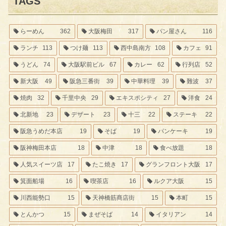
TAGS
らーめん
362
大阪梅田
317
パン屋さん
116
ランチ
113
つけ麺
113
西中島南方
108
カフェ
91
うどん
74
大阪駅前ビル
67
カレー
62
行列店
52
新大阪
49
阪急三番街
39
中華料理
39
難波
37
焼肉
32
千里中央
29
エキスポシティ
27
洋食
24
北新地
23
デザート
23
十三
22
ステーキ
22
阪急うめだ本店
19
そば
19
パンケーキ
19
阪神梅田本店
18
中津
18
食べ放題
18
人気スイーツ店
17
たこ焼き
17
グランフロント大阪
17
箕面船場
16
喫茶店
16
ルクア大阪
15
川西能勢口
15
天神橋筋商店街
15
本町
15
とんかつ
15
まぜそば
14
イタリアン
14