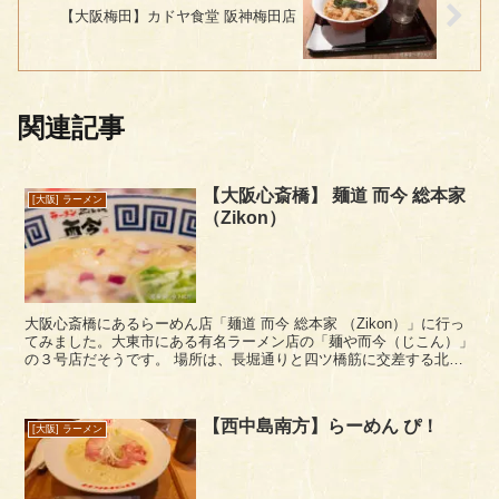
【大阪梅田】カドヤ食堂 阪神梅田店
関連記事
【大阪心斎橋】 麺道 而今 総本家
[大阪] ラーメン
（Zikon）
大阪心斎橋にあるらーめん店「麺道 而今 総本家 （Zikon）」に行っ
てみました。大東市にある有名ラーメン店の「麺や而今（じこん）」
の３号店だそうです。 場所は、長堀通りと四ツ橋筋に交差する北西
の四ツ橋ビルディングの地下１階にあります...
【西中島南方】らーめん ぴ！
[大阪] ラーメン