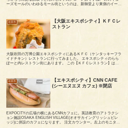
ーズモールのいわゆるモール街というのは、新御堂より東側のイース
トがメインになっています。はなまるうどんのある新...
【大阪エキスポシティ】ＫＦＣレ
吹田市
ストラン
大阪吹田の万博公園エキスポシティにあるＫＦＣ（ケンタッキーフラ
イドチキン）レストランに行ってみました。 エキスポシティのらら
ぽーと内レストラン街にあります。 この【ＫＦＣレストラン】は、
食べ放題ビュッフェ（セルフ形式）のレストランになりま...
【エキスポシティ】CNN CAFE
吹田市
(シーエヌエヌ カフェ) ※閉店
EXPOCITYの広場の横にあるCNNカフェに。英語教育のアトラクシ
ョン施設OSAKA ENGLISH VILLAGE(オオサカイングリッシュビレ
ッジ)に併設のカフェになります。 注文カウンター。左上のモニター
ではCNNが流...