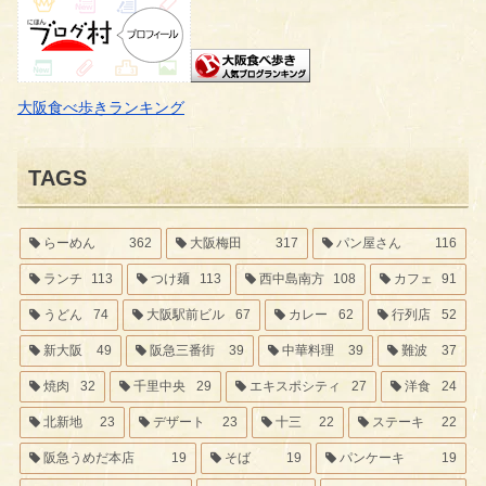
大阪食べ歩きランキング
TAGS
らーめん
362
大阪梅田
317
パン屋さん
116
ランチ
113
つけ麺
113
西中島南方
108
カフェ
91
うどん
74
大阪駅前ビル
67
カレー
62
行列店
52
新大阪
49
阪急三番街
39
中華料理
39
難波
37
焼肉
32
千里中央
29
エキスポシティ
27
洋食
24
北新地
23
デザート
23
十三
22
ステーキ
22
阪急うめだ本店
19
そば
19
パンケーキ
19