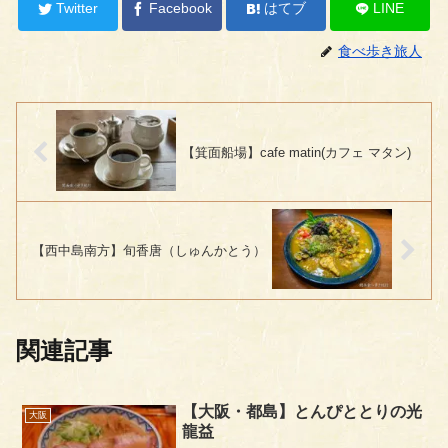
Twitter
Facebook
はてブ
LINE
食べ歩き旅人
【箕面船場】cafe matin(カフェ マタン)
【西中島南方】旬香唐（しゅんかとう）
関連記事
【大阪・都島】とんぴととりの光
大阪
龍益