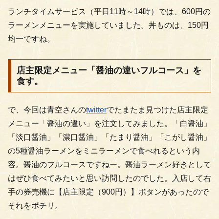
ランチタイムサービス（平日11時～14時）では、600円の
ラーメンメニューを実施していました。丼ものは、150円
均一ですね。
店主限定メニュー「醤油の違いフルコース」を
食す。
で、今回は青空さんの
twitter
でたまたま見つけた店主限定
メニュー「醤油の違い」を注文してみました。「白醤油」
「淡口醤油」「濃口醤油」「たまり醤油」「こがし醤油」
の5種醤油ラーメンをミニラーメンで食べれるという内
容。醤油のフルコースですねー。醤油ラーメン好きとして
はぜひ食べてみたいと思い訪問したのでした。
入店して右
手の券売機に【店主限定（900円）】ボタンがあったので
それをポチリ。