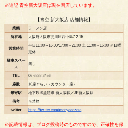
※追記 青空新大阪店は現在閉店しています。
【青空 新大阪店 店舗情報】
業態
ラーメン店
所在地
大阪府大阪市淀川区西中島7-2-15
平日11:00～16:00/17:00～21:00 土 11:00～16:00 ※日曜
営業時間
定休
駐車スペー
無し
ス
TEL
06-6838-3456
席数
16席ぐらい（カウンター席）
最寄駅
地下鉄御堂筋線 新大阪駅／JR新大阪駅
備考
※禁煙
twitter
https://twitter.com/menyaaozora
※記載情報は、ブログ投稿時のものですので、正確性を保