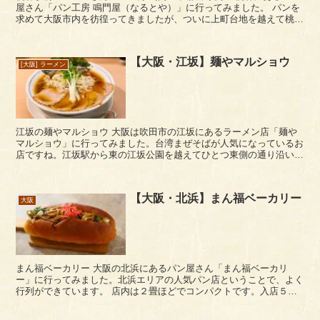
屋さん「パン工房 鳴門屋（なるとや）」に行ってみました。 パンを
求めて大阪市内を彷徨ってきましたが、ついに上町台地を越えて桃谷
にまでやってきました。ここは自分が今まで行っ...
【大阪・江坂】麺やマルショウ
[大阪] ラーメン
江坂の麺やマルショウ 大阪は吹田市の江坂にあるラーメン店「麺や
マルショウ」に行ってみました。台湾まぜそばが人気になっているお
店ですね。江坂駅から東の江坂公園を越えてひとつ東側の通り沿いに
あります。 なお、店名のマルショウの「ショウ」...
【大阪・北浜】まん福ベーカリー
大阪
まん福ベーカリー 大阪の北浜にあるパン屋さん「まん福ベーカリ
ー」に行ってみました。北浜エリアの人気パン店ということで、よく
行列ができています。 店内は２畳ほどでコンパクトです。入店５名
までの張り紙がありましたが、実際５名いたら１列で...