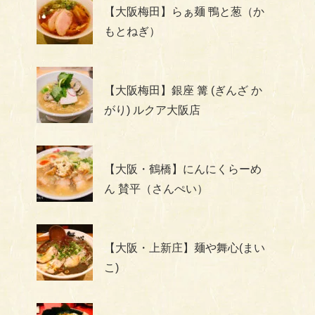
【大阪梅田】らぁ麺 鴨と葱（か
もとねぎ）
【大阪梅田】銀座 篝 (ぎんざ か
がり) ルクア大阪店
【大阪・鶴橋】にんにくらーめ
ん 賛平（さんぺい）
【大阪・上新庄】麺や舞心(まい
こ)