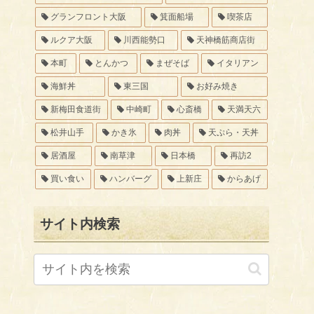
グランフロント大阪
箕面船場
喫茶店
ルクア大阪
川西能勢口
天神橋筋商店街
本町
とんかつ
まぜそば
イタリアン
海鮮丼
東三国
お好み焼き
新梅田食道街
中崎町
心斎橋
天満天六
松井山手
かき氷
肉丼
天ぷら・天丼
居酒屋
南草津
日本橋
再訪2
買い食い
ハンバーグ
上新庄
からあげ
サイト内検索