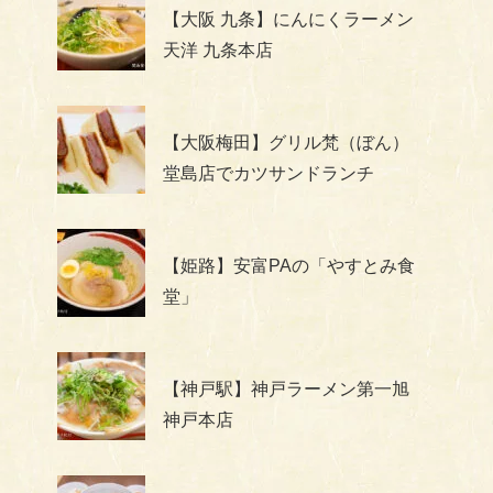
【大阪 九条】にんにくラーメン
天洋 九条本店
【大阪梅田】グリル梵（ぼん）
堂島店でカツサンドランチ
【姫路】安富PAの「やすとみ食
堂」
【神戸駅】神戸ラーメン第一旭
神戸本店