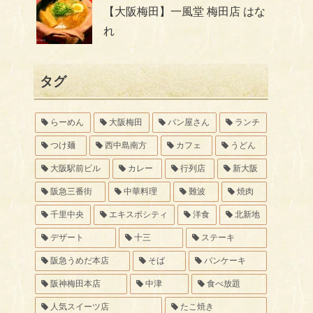
【大阪梅田】一風堂 梅田店 はな
れ
タグ
らーめん
大阪梅田
パン屋さん
ランチ
つけ麺
西中島南方
カフェ
うどん
大阪駅前ビル
カレー
行列店
新大阪
阪急三番街
中華料理
難波
焼肉
千里中央
エキスポシティ
洋食
北新地
デザート
十三
ステーキ
阪急うめだ本店
そば
パンケーキ
阪神梅田本店
中津
食べ放題
人気スイーツ店
たこ焼き