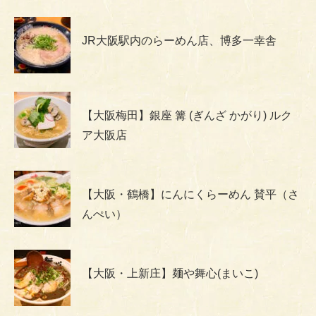
JR大阪駅内のらーめん店、博多一幸舎
【大阪梅田】銀座 篝 (ぎんざ かがり) ルク
ア大阪店
【大阪・鶴橋】にんにくらーめん 賛平（さ
んぺい）
【大阪・上新庄】麺や舞心(まいこ)