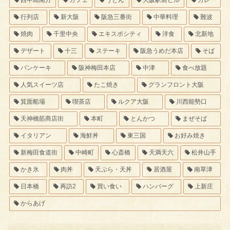
行列店
新大阪
阪急三番街
中華料理
難波
焼肉
千里中央
エキスポシティ
洋食
北新地
デザート
十三
ステーキ
阪急うめだ本店
そば
パンケーキ
阪神梅田本店
中津
食べ放題
人気スイーツ店
たこ焼き
グランフロント大阪
箕面船場
喫茶店
ルクア大阪
川西能勢口
天神橋筋商店街
本町
とんかつ
まぜそば
イタリアン
海鮮丼
東三国
お好み焼き
新梅田食道街
中崎町
心斎橋
天満天六
松井山手
かき氷
肉丼
天ぷら・天丼
居酒屋
南草津
日本橋
再訪2
買い食い
ハンバーグ
上新庄
からあげ