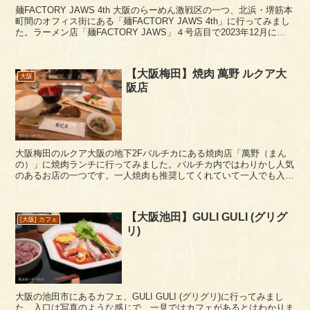
麺FACTORY JAWS 4th 大阪のらーめん激戦区の一つ、北浜・堺筋本
町間のオフィス街にある「麺FACTORY JAWS 4th」に行ってみまし
た。ラーメン店「麺FACTORY JAWS」４号店目で2023年12月にオ
ープンして...
【大阪梅田】焼肉 萬野 ルクア大
大阪
阪店
大阪梅田のルクア大阪の地下2Fバルチカにある焼肉店「萬野（まん
の）」に焼肉ランチに行ってみました。バルチカ内ではわりかし人気
のあるお店の一つです。一人焼肉も推奨してくれていて一人でも入り
やすいのはいいですね。 運営は株式会社萬野屋さん...
【大阪池田】GULI GULI (グリグ
[大阪] カフェ
リ)
大阪の池田市にあるカフェ、GULI GULI (グリグリ)に行ってみまし
た。入口は写真のような感じで、一見ではカフェがあるとはわかりま