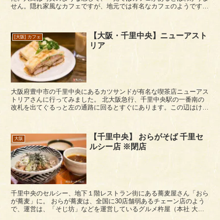
せん。隠れ家風なカフェですが、地元では有名なカフェのようです。
入口から屋久島をイメージした...
【大阪・千里中央】ニューアスト
[大阪] カフェ
リア
大阪府豊中市の千里中央にあるカツサンドが有名な喫茶店ニューアス
トリアさんに行ってみました。 北大阪急行、千里中央駅の一番南の
改札を出てぐるっと左の通路に回るとすぐにあります。この辺はけっ
こう通ってましたが、有名な店とは気づかなかったなぁ。...
【千里中央】 おらがそば 千里セ
大阪
ルシー店 ※閉店
千里中央のセルシー、地下１階レストラン街にある蕎麦屋さん「おら
が蕎麦」に。 おらが蕎麦は、全国に30店舗弱あるチェーン店のよう
で、運営は、「そじ坊」などを運営しているグルメ杵屋（本社 大阪
市住之江区）ですね。 おらが蕎麦メニュー（20...