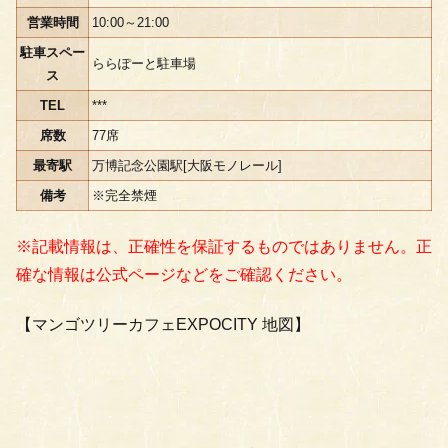
営業時間
10:00～21:00
駐車スペー
ららぽーと駐車場
ス
TEL
***
席数
77席
最寄駅
万博記念公園駅[大阪モノレール]
備考
※完全禁煙
※記載情報は、正確性を保証するものではありません。正
確な情報は公式ページなどをご確認ください。
【マンゴツリーカフェEXPOCITY 地図】