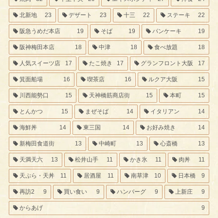
北新地
23
デザート
23
十三
22
ステーキ
22
阪急うめだ本店
19
そば
19
パンケーキ
19
阪神梅田本店
18
中津
18
食べ放題
18
人気スイーツ店
17
たこ焼き
17
グランフロント大阪
17
箕面船場
16
喫茶店
16
ルクア大阪
15
川西能勢口
15
天神橋筋商店街
15
本町
15
とんかつ
15
まぜそば
14
イタリアン
14
海鮮丼
14
東三国
14
お好み焼き
14
新梅田食道街
13
中崎町
13
心斎橋
13
天満天六
13
松井山手
11
かき氷
11
肉丼
11
天ぷら・天丼
11
居酒屋
11
南草津
10
日本橋
9
再訪2
9
買い食い
9
ハンバーグ
9
上新庄
9
からあげ
9