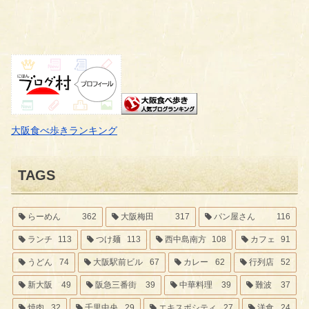
大阪食べ歩きランキング
TAGS
らーめん
362
大阪梅田
317
パン屋さん
116
ランチ
113
つけ麺
113
西中島南方
108
カフェ
91
うどん
74
大阪駅前ビル
67
カレー
62
行列店
52
新大阪
49
阪急三番街
39
中華料理
39
難波
37
焼肉
32
千里中央
29
エキスポシティ
27
洋食
24