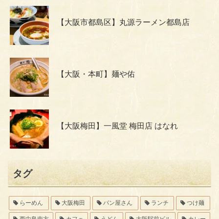
【大阪市都島区】丸源ラーメン都島店
【大阪・本町】麺や佑
【大阪梅田】一風堂 梅田店 はなれ
タグ
らーめん
大阪梅田
パン屋さん
ランチ
つけ麺
西中島南方
カフェ
うどん
大阪駅前ビル
カレー