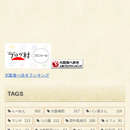
大阪食べ歩きランキング
TAGS
らーめん
362
大阪梅田
317
パン屋さん
116
ランチ
113
つけ麺
113
西中島南方
108
カフェ
91