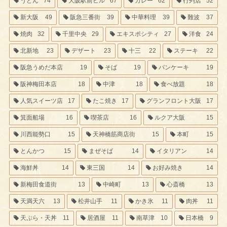
うどん
74
大阪駅前ビル
67
カレー
62
行列店
52
新大阪
49
阪急三番街
39
中華料理
39
難波
37
焼肉
32
千里中央
29
エキスポシティ
27
洋食
24
北新地
23
デザート
23
十三
22
ステーキ
22
阪急うめだ本店
19
そば
19
パンケーキ
19
阪神梅田本店
18
中津
18
食べ放題
18
人気スイーツ店
17
たこ焼き
17
グランフロント大阪
17
箕面船場
16
喫茶店
16
ルクア大阪
15
川西能勢口
15
天神橋筋商店街
15
本町
15
とんかつ
15
まぜそば
14
イタリアン
14
海鮮丼
14
東三国
14
お好み焼き
14
新梅田食道街
13
中崎町
13
心斎橋
13
天満天六
13
松井山手
11
かき氷
11
肉丼
11
天ぷら・天丼
11
居酒屋
11
南草津
10
日本橋
9