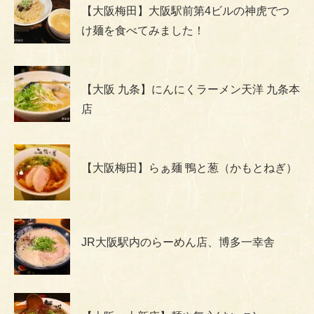
【大阪梅田】大阪駅前第4ビルの神虎でつ
け麺を食べてみました！
【大阪 九条】にんにくラーメン天洋 九条本
店
【大阪梅田】らぁ麺 鴨と葱（かもとねぎ）
JR大阪駅内のらーめん店、博多一幸舎