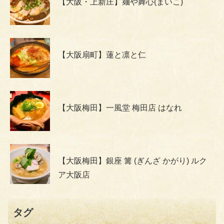
【大阪・上新庄】麺や舞心(まいこ)
【大阪扇町】蓮と凛と仁
【大阪梅田】一風堂 梅田店 はなれ
【大阪梅田】銀座 篝 (ぎんざ かがり) ルク
ア大阪店
タグ