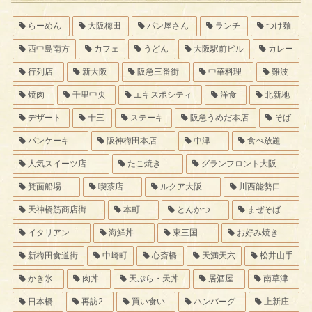
らーめん
大阪梅田
パン屋さん
ランチ
つけ麺
西中島南方
カフェ
うどん
大阪駅前ビル
カレー
行列店
新大阪
阪急三番街
中華料理
難波
焼肉
千里中央
エキスポシティ
洋食
北新地
デザート
十三
ステーキ
阪急うめだ本店
そば
パンケーキ
阪神梅田本店
中津
食べ放題
人気スイーツ店
たこ焼き
グランフロント大阪
箕面船場
喫茶店
ルクア大阪
川西能勢口
天神橋筋商店街
本町
とんかつ
まぜそば
イタリアン
海鮮丼
東三国
お好み焼き
新梅田食道街
中崎町
心斎橋
天満天六
松井山手
かき氷
肉丼
天ぷら・天丼
居酒屋
南草津
日本橋
再訪2
買い食い
ハンバーグ
上新庄