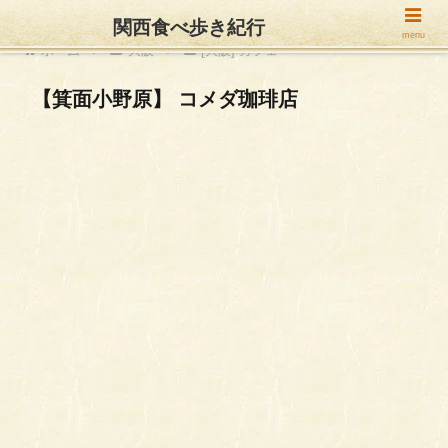
関西食べ歩き紀行
menu
ホーム
大阪
[大阪] カフェ
【箕面小野原】 コメダ珈琲店