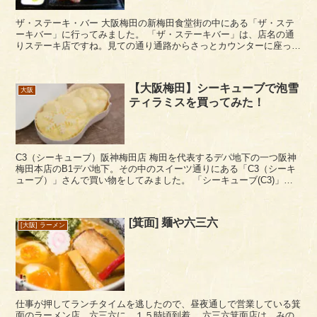
ザ・ステーキ・バー 大阪梅田の新梅田食堂街の中にある「ザ・ステ
ーキバー」に行ってみました。 「ザ・ステーキバー」は、店名の通
りステーキ店ですね。見ての通り通路からさっとカウンターに座って
食事できるスタイルになっています。 レートラン...
【大阪梅田】シーキューブで泡雪
大阪
ティラミスを買ってみた！
C3（シーキューブ）阪神梅田店 梅田を代表するデパ地下の一つ阪神
梅田本店のB1デパ地下。その中のスイーツ通りにある「C3（シーキ
ューブ）」さんで買い物をしてみました。 「シーキューブ(C3)」
は、焼き菓子やティラミス、生ケーキなどを...
[箕面] 麺や六三六
[大阪] ラーメン
仕事が押してランチタイムを逃したので、昼夜通しで営業している箕
面のラーメン店、六三六に。１５時頃到着。 六三六箕面店は、みの