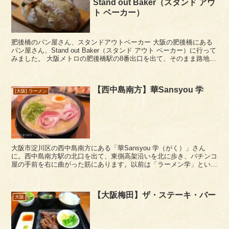
Stand out Baker（スタンド アウ
ト ベーカー）
肥後橋のパン屋さん、スタンドアウトベーカー 大阪の肥後橋にある
パン屋さん、Stand out Baker（スタンド アウト ベーカー）に行って
みました。 大阪メトロの肥後橋駅の8番出口を出て、そのまま路地を
西に2分ほど歩くと着きます。道...
【西中島南方】華Sansyou 学
[大阪] ラーメン
大阪市淀川区の西中島南方にある「華Sansyou 学（がく）」さん
に。西中島南方駅の北口を出て、東側高架沿いを北に歩き、パチンコ
屋の手前を右に曲がった筋にあります。以前は「ラーメン学」という
店名でしたがいつの間にか変わっていました。ラー...
【大阪梅田】ザ・ステーキ・バー
大阪