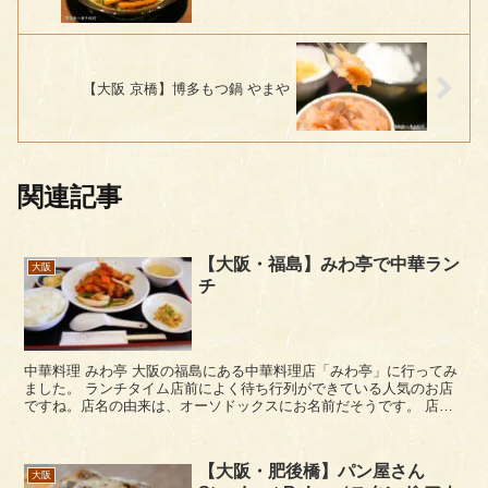
【大阪 京橋】博多もつ鍋 やまや
関連記事
【大阪・福島】みわ亭で中華ラン
大阪
チ
中華料理 みわ亭 大阪の福島にある中華料理店「みわ亭」に行ってみ
ました。 ランチタイム店前によく待ち行列ができている人気のお店
ですね。店名の由来は、オーソドックスにお名前だそうです。 店前
にはテーブル付きの待ち席があります...
【大阪・肥後橋】パン屋さん
大阪