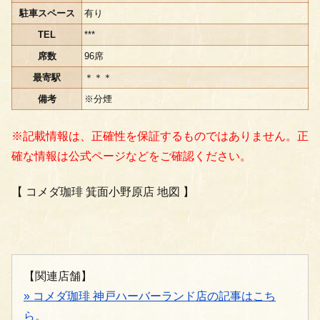
駐車スペース
有り
TEL
***
席数
96席
最寄駅
＊＊＊
備考
※分煙
※記載情報は、正確性を保証するものではありません。正
確な情報は公式ページなどをご確認ください。
【 コメダ珈琲 箕面小野原店 地図 】
【関連店舗】
» コメダ珈琲 神戸ハーバーランド店の記事はこち
ら。