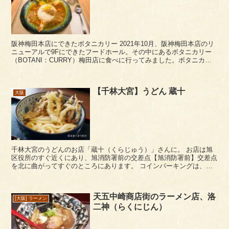
阪神梅田本店にできたボタニカリー 2021年10月、阪神梅田本店のリ
ニューアルで9Fにできたフードホール。その中にあるボタニカリー
（BOTANI：CURRY）梅田店に食べに行ってみました。ボタニカリ
ーは、大阪本町にある人気のカレー店で...
【千林大宮】うどん 蔵十
大阪
千林大宮のうどんのお店「蔵十（くらじゅう）」さんに。 お店は旭
区役所のすぐ近くにあり、旭消防署前の交差点【旭消防署前】交差点
を北に曲がってすぐのところにあります。 コインパーキングは、少
し歩きますが旭区役所の前の通りを西に行って...
天五中崎商店街のラーメン店、洛
[大阪] ラーメン
二神（らくにじん）