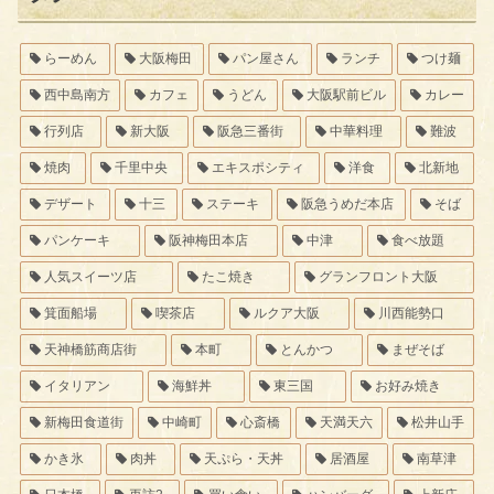
らーめん
大阪梅田
パン屋さん
ランチ
つけ麺
西中島南方
カフェ
うどん
大阪駅前ビル
カレー
行列店
新大阪
阪急三番街
中華料理
難波
焼肉
千里中央
エキスポシティ
洋食
北新地
デザート
十三
ステーキ
阪急うめだ本店
そば
パンケーキ
阪神梅田本店
中津
食べ放題
人気スイーツ店
たこ焼き
グランフロント大阪
箕面船場
喫茶店
ルクア大阪
川西能勢口
天神橋筋商店街
本町
とんかつ
まぜそば
イタリアン
海鮮丼
東三国
お好み焼き
新梅田食道街
中崎町
心斎橋
天満天六
松井山手
かき氷
肉丼
天ぷら・天丼
居酒屋
南草津