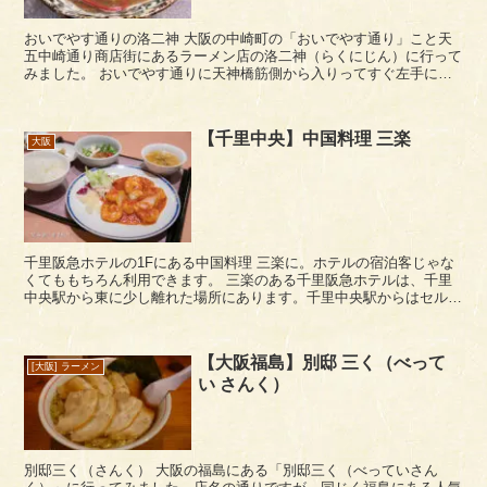
おいでやす通りの洛二神 大阪の中崎町の「おいでやす通り」こと天
五中崎通り商店街にあるラーメン店の洛二神（らくにじん）に行って
みました。 おいでやす通りに天神橋筋側から入りってすぐ左手にあ
ります。おいでやす通りもよく通るのですが...
【千里中央】中国料理 三楽
大阪
千里阪急ホテルの1Fにある中国料理 三楽に。ホテルの宿泊客じゃな
くてももちろん利用できます。 三楽のある千里阪急ホテルは、千里
中央駅から東に少し離れた場所にあります。千里中央駅からはセルシ
ーを東に抜け、徒歩7分ほどでしょうか...
【大阪福島】別邸 三く（べって
[大阪] ラーメン
い さんく）
別邸三く（さんく） 大阪の福島にある「別邸三く（べっていさん