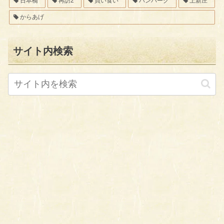
日本橋
再訪2
買い食い
ハンバーグ
上新庄
からあげ
サイト内検索