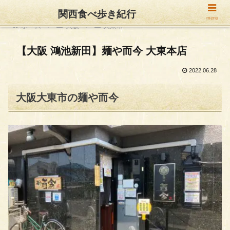
関西食べ歩き紀行
menu
ホーム
大阪
大東市
【大阪 鴻池新田】麺や而今 大東本店
2022.06.28
大阪大東市の麺や而今