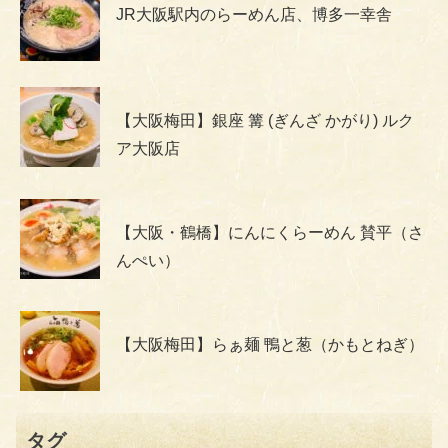
JR大阪駅内のらーめん店、博多一幸舎
【大阪梅田】銀座 篝 (ぎんざ かがり) ルク
ア大阪店
【大阪・鶴橋】にんにくらーめん 賛平（さ
んぺい）
【大阪梅田】らぁ麺 鴨と葱（かもとねぎ）
タグ