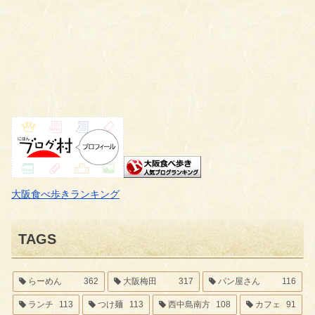
大阪食べ歩きランキング
TAGS
らーめん
362
大阪梅田
317
パン屋さん
116
ランチ
113
つけ麺
113
西中島南方
108
カフェ
91