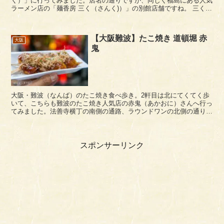
く）」に行ってみました。店名の通りですが、同じく福島にある人気
ラーメン店の「麺香房 三く（さんく)）」の別館店舗ですね。 三くの
大将さんが切り盛りされていました。常連さんな...
【大阪難波】たこ焼き 道頓堀 赤
大阪
鬼
大阪・難波（なんば）のたこ焼き食べ歩き。2軒目は北にてくてく歩
いて、こちらも難波のたこ焼き人気店の赤鬼（あかおに）さんへ行っ
てみました。法善寺横丁の南側の通路、ラウンドワンの北側の通りに
あります。 小さな区画のお店ですが、一応立ち喰...
スポンサーリンク