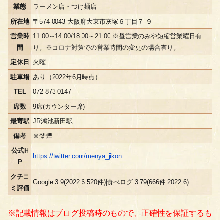
業態
ラーメン店・つけ麺店
所在地
〒574-0043 大阪府大東市灰塚６丁目７-９
営業時
11:00～14:00/18:00～21:00 ※昼営業のみや短縮営業曜日有
間
り。※コロナ対策での営業時間の変更の場合有り。
定休日
火曜
駐車場
あり（2022年6月時点）
TEL
072-873-0147
席数
9席(カウンター席)
最寄駅
JR鴻池新田駅
備考
※禁煙
公式H
https://twitter.com/menya_jikon
P
クチコ
Google 3.9(2022.6 520件)|食べログ 3.79(666件 2022.6)
ミ評価
※記載情報はブログ投稿時のもので、正確性を保証するも