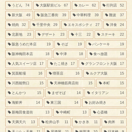
うどん
74
大阪駅前ビル
67
カレー
62
行列店
52
新大阪
49
阪急三番街
39
中華料理
39
難波
37
焼肉
32
千里中央
29
エキスポシティ
27
洋食
24
北新地
23
デザート
23
十三
22
ステーキ
22
阪急うめだ本店
19
そば
19
パンケーキ
19
阪神梅田本店
18
中津
18
食べ放題
18
人気スイーツ店
17
たこ焼き
17
グランフロント大阪
17
箕面船場
16
喫茶店
16
ルクア大阪
15
川西能勢口
15
天神橋筋商店街
15
本町
15
とんかつ
15
まぜそば
14
イタリアン
14
海鮮丼
14
東三国
14
お好み焼き
14
新梅田食道街
13
中崎町
13
心斎橋
13
天満天六
13
松井山手
11
かき氷
11
肉丼
11
天ぷら・天丼
11
居酒屋
11
南草津
10
日本橋
9