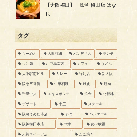
【大阪梅田】一風堂 梅田店 はな
れ
タグ
らーめん
大阪梅田
パン屋さん
ランチ
つけ麺
西中島南方
カフェ
うどん
大阪駅前ビル
カレー
行列店
新大阪
阪急三番街
中華料理
難波
焼肉
千里中央
エキスポシティ
洋食
北新地
デザート
十三
ステーキ
阪急うめだ本店
そば
パンケーキ
阪神梅田本店
中津
食べ放題
人気スイーツ店
たこ焼き