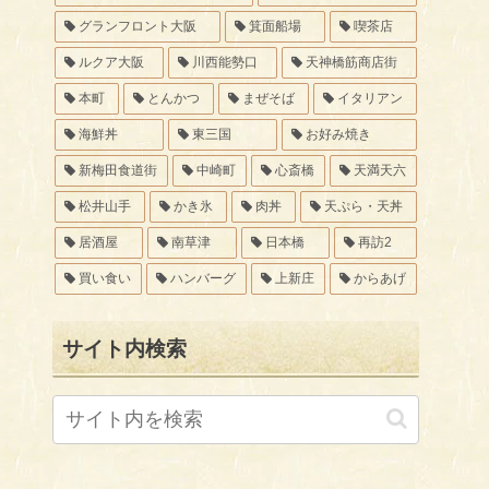
グランフロント大阪
箕面船場
喫茶店
ルクア大阪
川西能勢口
天神橋筋商店街
本町
とんかつ
まぜそば
イタリアン
海鮮丼
東三国
お好み焼き
新梅田食道街
中崎町
心斎橋
天満天六
松井山手
かき氷
肉丼
天ぷら・天丼
居酒屋
南草津
日本橋
再訪2
買い食い
ハンバーグ
上新庄
からあげ
サイト内検索