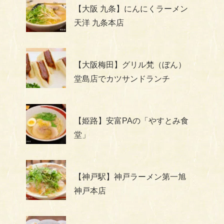
【大阪 九条】にんにくラーメン
天洋 九条本店
【大阪梅田】グリル梵（ぼん）
堂島店でカツサンドランチ
【姫路】安富PAの「やすとみ食
堂」
【神戸駅】神戸ラーメン第一旭
神戸本店