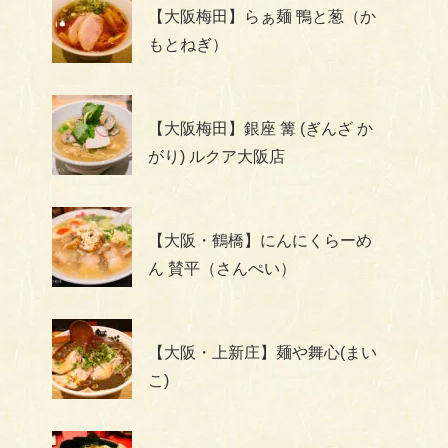
【大阪梅田】らぁ麺 鴨と葱（か
もとねぎ）
【大阪梅田】銀座 篝 (ぎんざ か
がり) ルクア大阪店
【大阪・鶴橋】にんにくらーめ
ん 賛平（さんぺい）
【大阪・上新庄】麺や舞心(まい
こ)