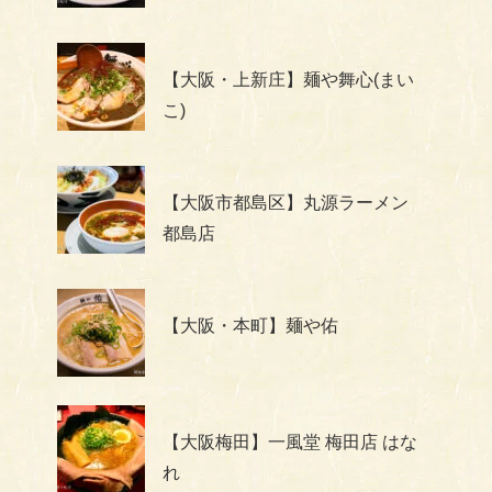
【大阪・上新庄】麺や舞心(まい
こ)
【大阪市都島区】丸源ラーメン
都島店
【大阪・本町】麺や佑
【大阪梅田】一風堂 梅田店 はな
れ