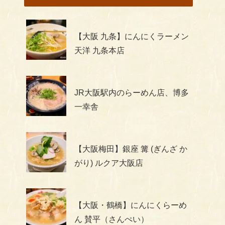
【大阪 九条】にんにくラーメン
天洋 九条本店
JR大阪駅内のらーめん店、博多
一幸舎
【大阪梅田】銀座 篝 (ぎんざ か
がり) ルクア大阪店
【大阪・鶴橋】にんにくらーめ
ん 賛平（さんぺい）