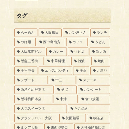
タグ
らーめん
大阪梅田
パン屋さん
ランチ
つけ麺
西中島南方
カフェ
うどん
大阪駅前ビル
カレー
行列店
新大阪
阪急三番街
中華料理
難波
焼肉
千里中央
エキスポシティ
洋食
北新地
デザート
十三
ステーキ
阪急うめだ本店
そば
パンケーキ
阪神梅田本店
中津
食べ放題
人気スイーツ店
たこ焼き
グランフロント大阪
箕面船場
喫茶店
ルクア大阪
川西能勢口
天神橋筋商店街