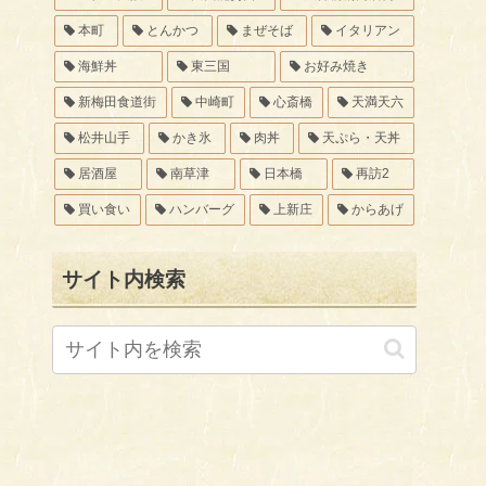
本町
とんかつ
まぜそば
イタリアン
海鮮丼
東三国
お好み焼き
新梅田食道街
中崎町
心斎橋
天満天六
松井山手
かき氷
肉丼
天ぷら・天丼
居酒屋
南草津
日本橋
再訪2
買い食い
ハンバーグ
上新庄
からあげ
サイト内検索