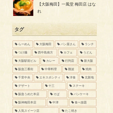
【大阪梅田】一風堂 梅田店 はな
れ
タグ
らーめん
大阪梅田
パン屋さん
ランチ
つけ麺
西中島南方
カフェ
うどん
大阪駅前ビル
カレー
行列店
新大阪
阪急三番街
中華料理
難波
焼肉
千里中央
エキスポシティ
洋食
北新地
デザート
十三
ステーキ
阪急うめだ本店
そば
パンケーキ
阪神梅田本店
中津
食べ放題
人気スイーツ店
たこ焼き