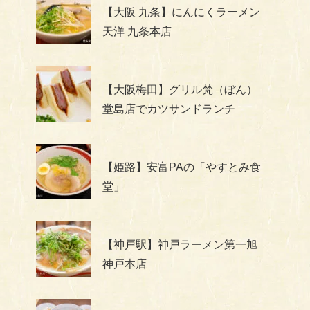
【大阪 九条】にんにくラーメン
天洋 九条本店
【大阪梅田】グリル梵（ぼん）
堂島店でカツサンドランチ
【姫路】安富PAの「やすとみ食
堂」
【神戸駅】神戸ラーメン第一旭
神戸本店