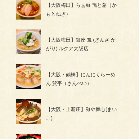
【大阪梅田】らぁ麺 鴨と葱（か
もとねぎ）
【大阪梅田】銀座 篝 (ぎんざ か
がり) ルクア大阪店
【大阪・鶴橋】にんにくらーめ
ん 賛平（さんぺい）
【大阪・上新庄】麺や舞心(まい
こ)