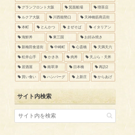
グランフロント大阪
箕面船場
喫茶店
ルクア大阪
川西能勢口
天神橋筋商店街
本町
とんかつ
まぜそば
イタリアン
海鮮丼
東三国
お好み焼き
新梅田食道街
中崎町
心斎橋
天満天六
松井山手
かき氷
肉丼
天ぷら・天丼
居酒屋
南草津
日本橋
再訪2
買い食い
ハンバーグ
上新庄
からあげ
サイト内検索