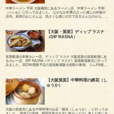
中華ラーメン 平和 大阪梅田にあるラーメン店、中華ラーメン 平和
（へいわ）に行ってみました。 なかなか年季の入った感じの外観や
店内。厨房のおじさんは、気さくな感じの方で店主さんなのかな。あ
とで口コミをみたらマスターで評判もいいみたい...
【大阪・箕面】ディップ ラスナ
大阪
（DIP RASNA）
箕面船場の本格カレー店、ディップ ラスナ 大阪箕面の箕面船場にあ
るカレー店、DIP RASNA（ディップ ラスナ）箕面船場東店に行って
みました。2023年開業予定の箕面船場阪大前駅の東側、コム3号館の
1階にあります。 ディップ ラス...
【大阪箕面】中華料理の綉花（し
大阪
ゅうか）
大阪の箕面市にある中華料理のお店「綉花（しゅうか）」に行ってみ
ました。 国道171号線、西宿交差点を北に曲がって少し進んだ先にあ