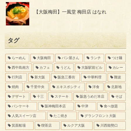
【大阪梅田】一風堂 梅田店 はなれ
タグ
らーめん
大阪梅田
パン屋さん
ランチ
つけ麺
西中島南方
カフェ
うどん
大阪駅前ビル
カレー
行列店
新大阪
阪急三番街
中華料理
難波
焼肉
千里中央
エキスポシティ
洋食
北新地
デザート
十三
ステーキ
阪急うめだ本店
そば
パンケーキ
阪神梅田本店
中津
食べ放題
人気スイーツ店
たこ焼き
グランフロント大阪
箕面船場
喫茶店
ルクア大阪
川西能勢口