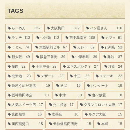
TAGS
らーめん
362
大阪梅田
317
パン屋さん
116
ランチ
113
つけ麺
113
西中島南方
108
カフェ
91
うどん
74
大阪駅前ビル
67
カレー
62
行列店
52
新大阪
49
阪急三番街
39
中華料理
39
難波
37
焼肉
32
千里中央
29
エキスポシティ
27
洋食
24
北新地
23
デザート
23
十三
22
ステーキ
22
阪急うめだ本店
19
そば
19
パンケーキ
19
阪神梅田本店
18
中津
18
食べ放題
18
人気スイーツ店
17
たこ焼き
17
グランフロント大阪
17
箕面船場
16
喫茶店
16
ルクア大阪
15
川西能勢口
15
天神橋筋商店街
15
本町
15