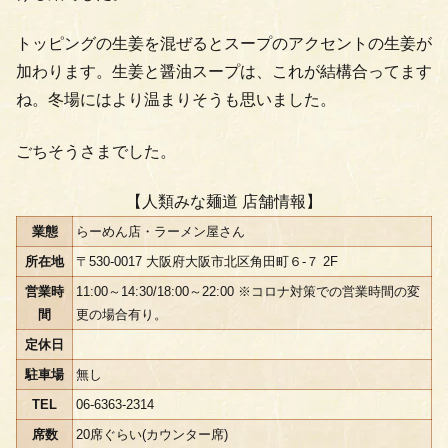
トッピングの生姜を混ぜるとスープのアクセントの生姜が
加わります。生姜と醤油スープは、これが結構合ってます
ね。冬場にはより温まりそうも思いました。
ごちそうさまでした。
【人類みな麺道 店舗情報】
業態
らーめん店・ラーメン屋さん
所在地
〒530-0017 大阪府大阪市北区角田町６-７ 2F
営業時
11:00～14:30/18:00～22:00 ※コロナ対策での営業時間の変
間
更の場合有り。
定休日
駐車場
無し
TEL
06-6363-2314
席数
20席ぐらい(カウンター席)