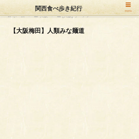
関西食べ歩き紀行
menu
ホーム
大阪
[大阪] ラーメン
【大阪梅田】人類みな麺道