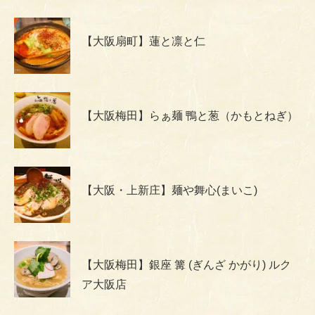
【大阪扇町】蓮と凛と仁
【大阪梅田】らぁ麺 鴨と葱（かもとねぎ）
【大阪・上新庄】麺や舞心(まいこ)
【大阪梅田】銀座 篝 (ぎんざ かがり) ルク
ア大阪店