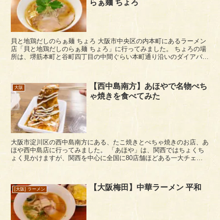
らぁ麺 ちょろ
貝と地鶏だしのらぁ麺 ちょろ 大阪市中央区の内本町にあるラーメン
店「貝と地鶏だしのらぁ麺 ちょろ」に行ってみました。 ちょろの場
所は、堺筋本町と谷町四丁目の中間ぐらい本町通り沿いのダイアパレ
スビル本町の2Fにあります。ビル正面...
【西中島南方】あほやで名物ぺち
大阪
ゃ焼きを食べてみた
大阪市淀川区の西中島南方にある、たこ焼きとぺちゃ焼きのお店、あ
ほや西中島店に行ってみました。 「あほや」は、関西ではちょくち
ょく見かけますが、関西を中心に全国に80店舗ほどある一大チェー
ン店になっているようです。店名の由来は「あほみたい...
【大阪梅田】中華ラーメン 平和
[大阪] ラーメン