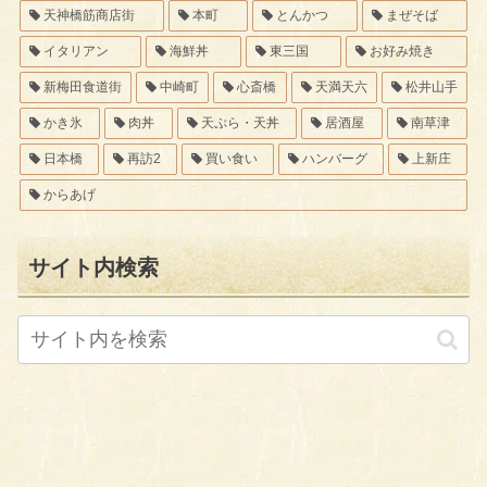
天神橋筋商店街
本町
とんかつ
まぜそば
イタリアン
海鮮丼
東三国
お好み焼き
新梅田食道街
中崎町
心斎橋
天満天六
松井山手
かき氷
肉丼
天ぷら・天丼
居酒屋
南草津
日本橋
再訪2
買い食い
ハンバーグ
上新庄
からあげ
サイト内検索