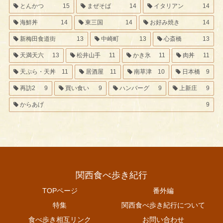
とんかつ
15
まぜそば
14
イタリアン
14
海鮮丼
14
東三国
14
お好み焼き
14
新梅田食道街
13
中崎町
13
心斎橋
13
天満天六
13
松井山手
11
かき氷
11
肉丼
11
天ぷら・天丼
11
居酒屋
11
南草津
10
日本橋
9
再訪2
9
買い食い
9
ハンバーグ
9
上新庄
9
からあげ
9
関西食べ歩き紀行
TOPページ
番外編
特集
関西食べ歩き紀行について
食べ歩き相互リンク
お問い合わせ