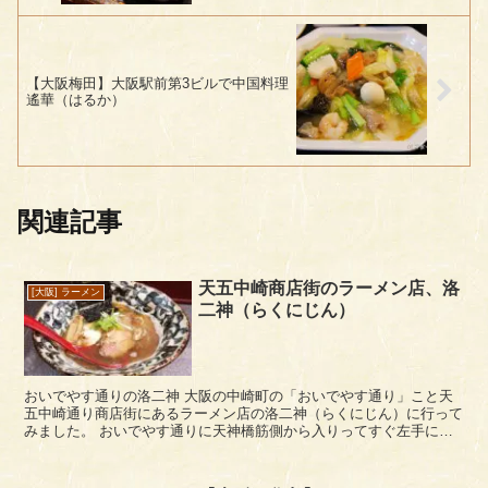
【大阪梅田】大阪駅前第3ビルで中国料理
遙華（はるか）
関連記事
天五中崎商店街のラーメン店、洛
[大阪] ラーメン
二神（らくにじん）
おいでやす通りの洛二神 大阪の中崎町の「おいでやす通り」こと天
五中崎通り商店街にあるラーメン店の洛二神（らくにじん）に行って
みました。 おいでやす通りに天神橋筋側から入りってすぐ左手にあ
ります。おいでやす通りもよく通るのですが...