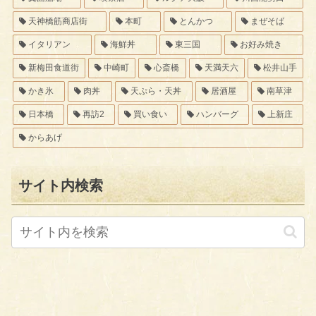
天神橋筋商店街
本町
とんかつ
まぜそば
イタリアン
海鮮丼
東三国
お好み焼き
新梅田食道街
中崎町
心斎橋
天満天六
松井山手
かき氷
肉丼
天ぷら・天丼
居酒屋
南草津
日本橋
再訪2
買い食い
ハンバーグ
上新庄
からあげ
サイト内検索