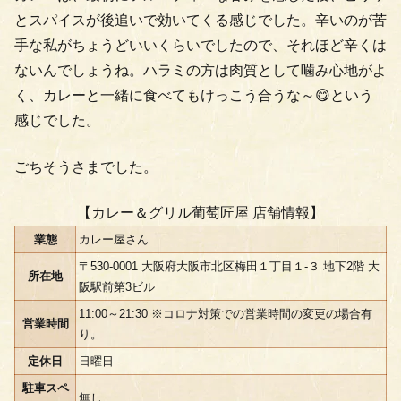
とスパイスが後追いで効いてくる感じでした。辛いのが苦
手な私がちょうどいいくらいでしたので、それほど辛くは
ないんでしょうね。ハラミの方は肉質として噛み心地がよ
く、カレーと一緒に食べてもけっこう合うな～😋という
感じでした。
ごちそうさまでした。
【カレー＆グリル葡萄匠屋 店舗情報】
業態
カレー屋さん
〒530-0001 大阪府大阪市北区梅田１丁目１-３ 地下2階 大
所在地
阪駅前第3ビル
11:00～21:30 ※コロナ対策での営業時間の変更の場合有
営業時間
り。
定休日
日曜日
駐車スペ
無し