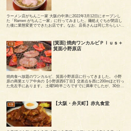
ラーメン店がちんこ一家 大阪の中津に2022年3月12日にオープンし
た「Ramen がちんこ一家」に行ってみました。麺処えぐちが閉店し
た後に業態変更でできたお店です。なお、店長さんは同じ方らしいで
す。 お店の場所は、中津エリアの新...
[箕面] 焼肉ワンカルビＰｌｕｓ＋
大阪
箕面小野原店
焼肉食べ放題のワンカルビ、箕面小野原店に行ってきました。 小野
原の商業エリア中央の【小野原西6丁目】交差点を西に200mほど行っ
た先左手にあります。 土曜5時半ごろですでに満車でしたが、30分ほ
どで入店できるということで名前を書いて待機...
【大阪・弁天町】赤丸食堂
大阪