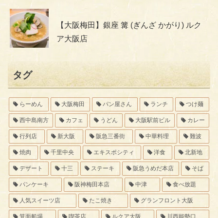
【大阪梅田】銀座 篝 (ぎんざ かがり) ルク
ア大阪店
タグ
らーめん
大阪梅田
パン屋さん
ランチ
つけ麺
西中島南方
カフェ
うどん
大阪駅前ビル
カレー
行列店
新大阪
阪急三番街
中華料理
難波
焼肉
千里中央
エキスポシティ
洋食
北新地
デザート
十三
ステーキ
阪急うめだ本店
そば
パンケーキ
阪神梅田本店
中津
食べ放題
人気スイーツ店
たこ焼き
グランフロント大阪
箕面船場
喫茶店
ルクア大阪
川西能勢口