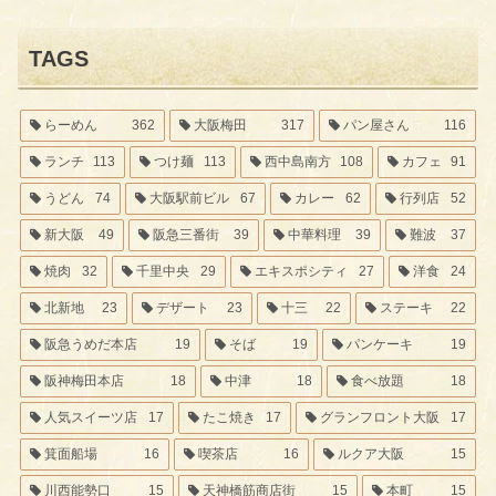
TAGS
らーめん
362
大阪梅田
317
パン屋さん
116
ランチ
113
つけ麺
113
西中島南方
108
カフェ
91
うどん
74
大阪駅前ビル
67
カレー
62
行列店
52
新大阪
49
阪急三番街
39
中華料理
39
難波
37
焼肉
32
千里中央
29
エキスポシティ
27
洋食
24
北新地
23
デザート
23
十三
22
ステーキ
22
阪急うめだ本店
19
そば
19
パンケーキ
19
阪神梅田本店
18
中津
18
食べ放題
18
人気スイーツ店
17
たこ焼き
17
グランフロント大阪
17
箕面船場
16
喫茶店
16
ルクア大阪
15
川西能勢口
15
天神橋筋商店街
15
本町
15