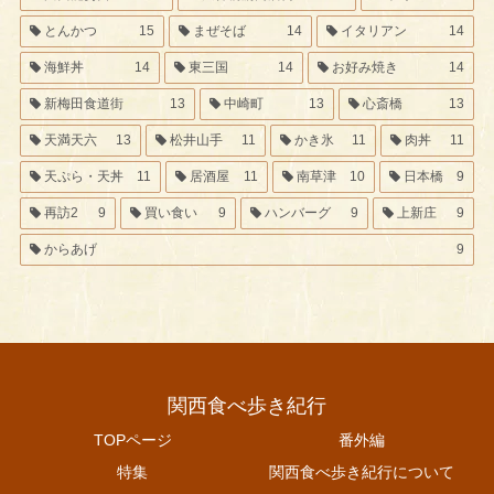
とんかつ
15
まぜそば
14
イタリアン
14
海鮮丼
14
東三国
14
お好み焼き
14
新梅田食道街
13
中崎町
13
心斎橋
13
天満天六
13
松井山手
11
かき氷
11
肉丼
11
天ぷら・天丼
11
居酒屋
11
南草津
10
日本橋
9
再訪2
9
買い食い
9
ハンバーグ
9
上新庄
9
からあげ
9
関西食べ歩き紀行
TOPページ
番外編
特集
関西食べ歩き紀行について