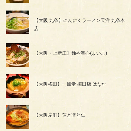
【大阪 九条】にんにくラーメン天洋 九条本
店
【大阪・上新庄】麺や舞心(まいこ)
【大阪梅田】一風堂 梅田店 はなれ
【大阪扇町】蓮と凛と仁