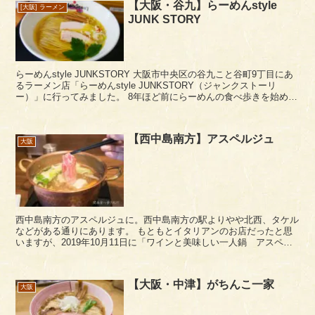
【大阪・谷九】らーめんstyle
[大阪] ラーメン
JUNK STORY
らーめんstyle JUNKSTORY 大阪市中央区の谷九こと谷町9丁目にあ
るラーメン店「らーめんstyle JUNKSTORY（ジャンクストーリ
ー）」に行ってみました。 8年ほど前にらーめんの食べ歩きを始めた
頃から名前は聞いていた塩...
【西中島南方】アスペルジュ
大阪
西中島南方のアスペルジュに。西中島南方の駅よりやや北西、タケル
などがある通りにあります。 もともとイタリアンのお店だったと思
いますが、2019年10月11日に「ワインと美味しい一人鍋 アスペル
ジュ」としてリニューアルオープンし...
【大阪・中津】がちんこ一家
大阪