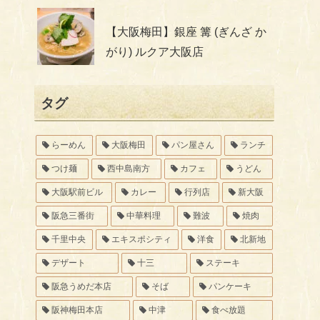
【大阪梅田】銀座 篝 (ぎんざ か
がり) ルクア大阪店
タグ
らーめん
大阪梅田
パン屋さん
ランチ
つけ麺
西中島南方
カフェ
うどん
大阪駅前ビル
カレー
行列店
新大阪
阪急三番街
中華料理
難波
焼肉
千里中央
エキスポシティ
洋食
北新地
デザート
十三
ステーキ
阪急うめだ本店
そば
パンケーキ
阪神梅田本店
中津
食べ放題