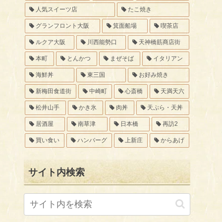
人気スイーツ店
たこ焼き
グランフロント大阪
箕面船場
喫茶店
ルクア大阪
川西能勢口
天神橋筋商店街
本町
とんかつ
まぜそば
イタリアン
海鮮丼
東三国
お好み焼き
新梅田食道街
中崎町
心斎橋
天満天六
松井山手
かき氷
肉丼
天ぷら・天丼
居酒屋
南草津
日本橋
再訪2
買い食い
ハンバーグ
上新庄
からあげ
サイト内検索