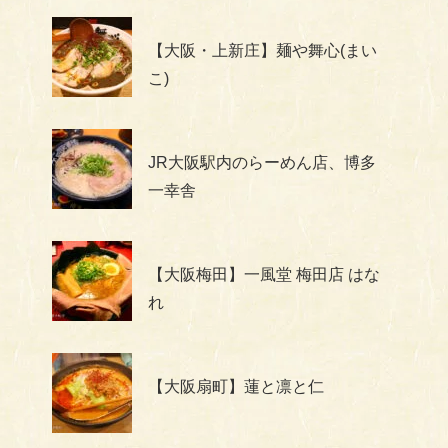
【大阪・上新庄】麺や舞心(まい
こ)
JR大阪駅内のらーめん店、博多
一幸舎
【大阪梅田】一風堂 梅田店 はな
れ
【大阪扇町】蓮と凛と仁