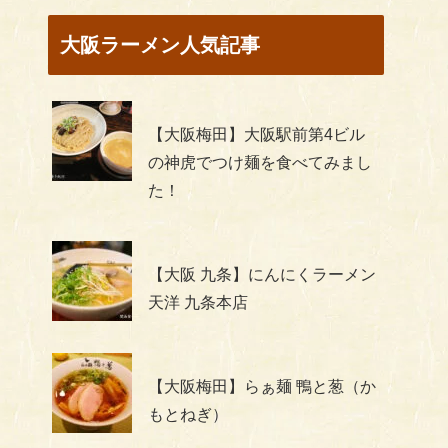
大阪ラーメン人気記事
【大阪梅田】大阪駅前第4ビル
の神虎でつけ麺を食べてみまし
た！
【大阪 九条】にんにくラーメン
天洋 九条本店
【大阪梅田】らぁ麺 鴨と葱（か
もとねぎ）