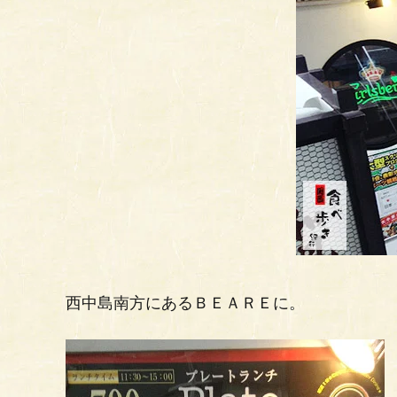
西中島南方にあるＢＥＡＲＥに。