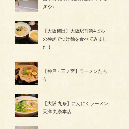
ぎや）
【大阪梅田】大阪駅前第4ビル
の神虎でつけ麺を食べてみまし
た！
【神戸・三ノ宮】ラーメンたろ
う
【大阪 九条】にんにくラーメン
天洋 九条本店