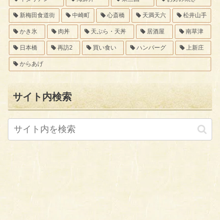
新梅田食道街
中崎町
心斎橋
天満天六
松井山手
かき氷
肉丼
天ぷら・天丼
居酒屋
南草津
日本橋
再訪2
買い食い
ハンバーグ
上新庄
からあげ
サイト内検索