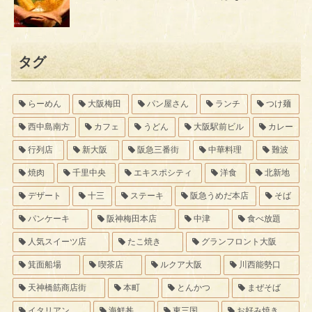
タグ
らーめん
大阪梅田
パン屋さん
ランチ
つけ麺
西中島南方
カフェ
うどん
大阪駅前ビル
カレー
行列店
新大阪
阪急三番街
中華料理
難波
焼肉
千里中央
エキスポシティ
洋食
北新地
デザート
十三
ステーキ
阪急うめだ本店
そば
パンケーキ
阪神梅田本店
中津
食べ放題
人気スイーツ店
たこ焼き
グランフロント大阪
箕面船場
喫茶店
ルクア大阪
川西能勢口
天神橋筋商店街
本町
とんかつ
まぜそば
イタリアン
海鮮丼
東三国
お好み焼き