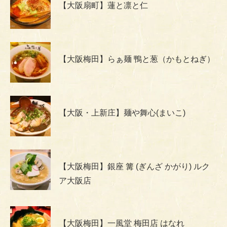
【大阪扇町】蓮と凛と仁
【大阪梅田】らぁ麺 鴨と葱（かもとねぎ）
【大阪・上新庄】麺や舞心(まいこ)
【大阪梅田】銀座 篝 (ぎんざ かがり) ルク
ア大阪店
【大阪梅田】一風堂 梅田店 はなれ