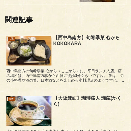
関連記事
【西中島南方】旬肴季菜 心から
大阪
KOKOKARA
西中島南方の旬肴季菜 心から（ここから）に、平日ランチ入店。店
の場所は、西中島南方駅から西側に徒歩3分ぐらいですね。 夜は、旬
の小料理や酒の肴、日本酒などを楽しめる小料理店のようですね。
店前に、「稲庭うどん」と書いてあって、うどん...
【大阪箕面】珈琲蔵人 珈蔵(かく
大阪
ら)