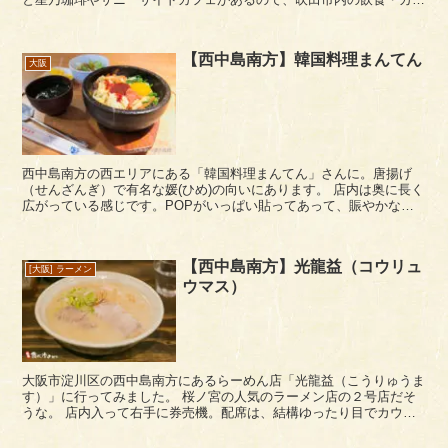
ェエリアになっている場所なのかもしれません。 ...
【西中島南方】韓国料理まんてん
大阪
西中島南方の西エリアにある「韓国料理まんてん」さんに。唐揚げ
（せんざんぎ）で有名な媛(ひめ)の向いにあります。 店内は奥に長く
広がっている感じです。POPがいっぱい貼ってあって、賑やかな感
じの韓国料理店という感じでしょうか。焼肉も...
【西中島南方】光龍益（コウリュ
[大阪] ラーメン
ウマス）
大阪市淀川区の西中島南方にあるらーめん店「光龍益（こうりゅうま
す）」に行ってみました。 桜ノ宮の人気のラーメン店の２号店だそ
うな。 店内入って右手に券売機。配席は、結構ゆったり目でカウン
ター席とテーブル席があります。 メニューは、基...