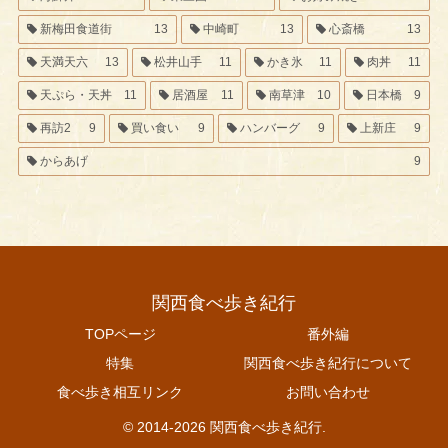
新梅田食道街
13
中崎町
13
心斎橋
13
天満天六
13
松井山手
11
かき氷
11
肉丼
11
天ぷら・天丼
11
居酒屋
11
南草津
10
日本橋
9
再訪2
9
買い食い
9
ハンバーグ
9
上新庄
9
からあげ
9
関西食べ歩き紀行
TOPページ
番外編
特集
関西食べ歩き紀行について
食べ歩き相互リンク
お問い合わせ
© 2014-2026 関西食べ歩き紀行.