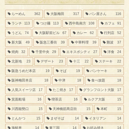
らーめん
362
大阪梅田
317
パン屋さん
116
ランチ
113
つけ麺
113
西中島南方
108
カフェ
91
うどん
74
大阪駅前ビル
67
カレー
62
行列店
52
新大阪
49
阪急三番街
39
中華料理
39
難波
37
焼肉
32
千里中央
29
エキスポシティ
27
洋食
24
北新地
23
デザート
23
十三
22
ステーキ
22
阪急うめだ本店
19
そば
19
パンケーキ
19
阪神梅田本店
18
中津
18
食べ放題
18
人気スイーツ店
17
たこ焼き
17
グランフロント大阪
17
箕面船場
16
喫茶店
16
ルクア大阪
15
川西能勢口
15
天神橋筋商店街
15
本町
15
とんかつ
15
まぜそば
14
イタリアン
14
海鮮丼
14
東三国
14
お好み焼き
14