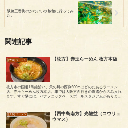
阪急三番街のかわいい水族館に行ってみ
た。
関連記事
【枚方】赤玉らーめん 枚方本店
[大阪] ラーメン
枚方市の国道1号線沿い、天の川の西側600mほどのにあるラーメン
店、赤玉らーめん枚方本店。車では大阪方面行きの道路からのみ入れ
ます。すぐ隣には、パナソニックベースボールスタジアムがあります
ね。 店内は広く、中央にU字型の貨カ...
【西中島南方】光龍益（コウリュ
[大阪] ラーメン
ウマス）