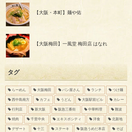
【大阪・本町】麺や佑
【大阪梅田】一風堂 梅田店 はなれ
タグ
らーめん
大阪梅田
パン屋さん
ランチ
つけ麺
西中島南方
カフェ
うどん
大阪駅前ビル
カレー
行列店
新大阪
阪急三番街
中華料理
難波
焼肉
千里中央
エキスポシティ
洋食
北新地
デザート
十三
ステーキ
阪急うめだ本店
そば