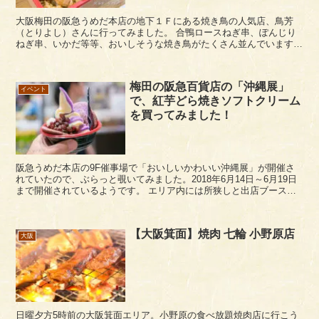
大阪梅田の阪急うめだ本店の地下１Ｆにある焼き鳥の人気店、鳥芳
（とりよし）さんに行ってみました。 合鴨ロースねぎ串、ぽんじり
ねぎ串、いかだ等等、おいしそうな焼き鳥がたくさん並んでいますね
ー。 いろいろな焼き鳥が突き刺さったオー...
梅田の阪急百貨店の「沖縄展」
イベント
で、紅芋どら焼きソフトクリーム
を買ってみました！
阪急うめだ本店の9F催事場で「おいしいかわいい沖縄展」が開催さ
れていたので、ぶらっと覗いてみました。2018年6月14日～6月19日
まで開催されているようです。 エリア内には所狭しと出店ブースが
あり、色とりどりの沖縄スイーツが販売されて...
【大阪箕面】焼肉 七輪 小野原店
大阪
日曜夕方5時前の大阪箕面エリア。小野原の食べ放題焼肉店に行こう