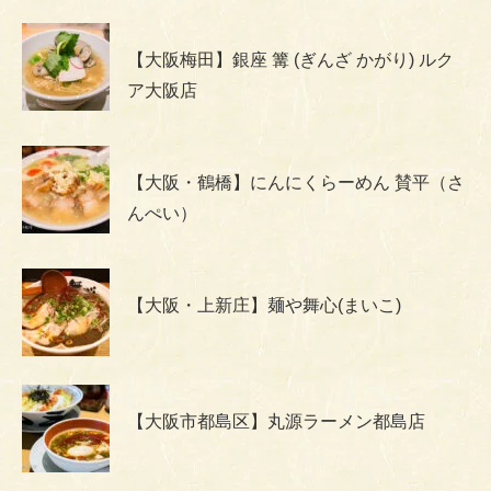
【大阪梅田】銀座 篝 (ぎんざ かがり) ルク
ア大阪店
【大阪・鶴橋】にんにくらーめん 賛平（さ
んぺい）
【大阪・上新庄】麺や舞心(まいこ)
【大阪市都島区】丸源ラーメン都島店