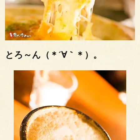
とろ～ん（＊´∀｀＊）。