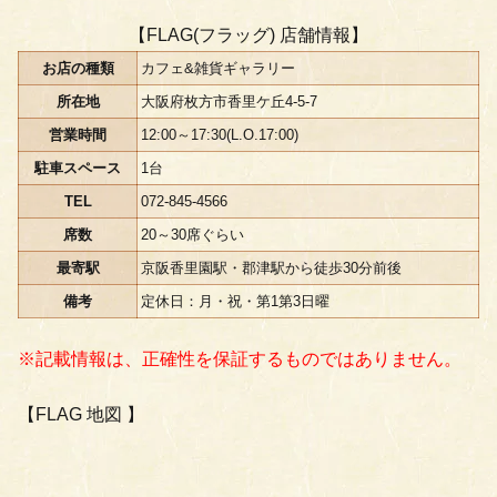
【FLAG(フラッグ) 店舗情報】
お店の種類
カフェ&雑貨ギャラリー
所在地
大阪府枚方市香里ケ丘4-5-7
営業時間
12:00～17:30(L.O.17:00)
駐車スペース
1台
TEL
072-845-4566
席数
20～30席ぐらい
最寄駅
京阪香里園駅・郡津駅から徒歩30分前後
備考
定休日：月・祝・第1第3日曜
※記載情報は、正確性を保証するものではありません。
【FLAG 地図 】