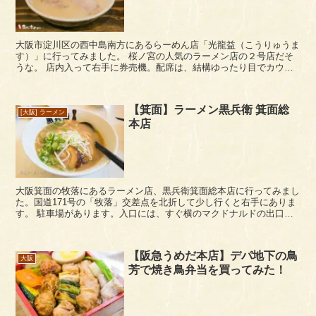
大阪市淀川区の西中島南方にあるらーめん店「光龍益（こうりゅうま
す）」に行ってみました。 桜ノ宮の人気のラーメン店の２号店だそ
うな。 店内入って右手に券売機。配席は、結構ゆったり目でカウン
ター席とテーブル席があります。 メニューは、基...
【箕面】ラーメン黒兵衛 箕面総
[大阪] ラーメン
本店
大阪箕面の牧落にあるラーメン店、黒兵衛箕面総本店に行ってみまし
た。国道171号の「牧落」交差点を北折して少し行くと右手にありま
す。 駐車場があります。入口には、すぐ横のマクドナルドの出口の
進入禁止の標示があって、ちょっと紛らわし...
【阪急うめだ本店】デパ地下の鳥
大阪
芳で焼き鳥弁当を買ってみた！