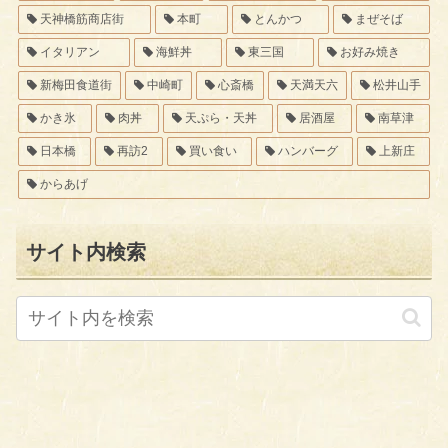
天神橋筋商店街
本町
とんかつ
まぜそば
イタリアン
海鮮丼
東三国
お好み焼き
新梅田食道街
中崎町
心斎橋
天満天六
松井山手
かき氷
肉丼
天ぷら・天丼
居酒屋
南草津
日本橋
再訪2
買い食い
ハンバーグ
上新庄
からあげ
サイト内検索