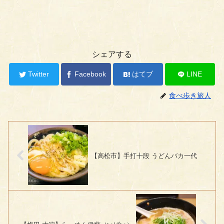
シェアする
Twitter
Facebook
はてブ
LINE
食べ歩き旅人
【高松市】手打十段 うどんバカ一代