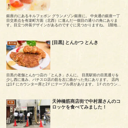
銀座のにあるキルフェポン グランメゾン銀座に。 中央通の銀座一丁
目交差点を有楽町方面（北西）に進んだ一個目の通りの角にありま
す。目立つ外装デザインがあるのですぐに見つかりますね。 1階地上
の店舗は、販売持ち帰り専門のエリアになっていて、イー...
[目黒] とんかつ とんき
番外編
目黒の老舗とんかつ店の「とんき」さんに。 目黒駅前の目黒通りを
少し西に進み、パチスロ店の筋を左に曲がった先にあります。 店内
は1Ｆにカウンター席と2Ｆにテーブル席があります。 1Ｆのカウンタ
ー席は厨房を囲むようになっていて、料理人さんが...
天神橋筋商店街で中村屋さんのコ
大阪
ロッケを食べてみました！