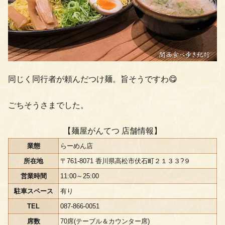
同じく同行者が頼んだつけ麺。旨そうですわ😋
ごちそうさまでした。
【麺屋がんてつ 店舗情報】
業態
らーめん店
所在地
〒761-8071 香川県高松市伏石町２１３３?９
営業時間
11:00～25:00
駐車スペース
有り
TEL
087-866-0051
席数
70席(テーブル＆カウンター席)