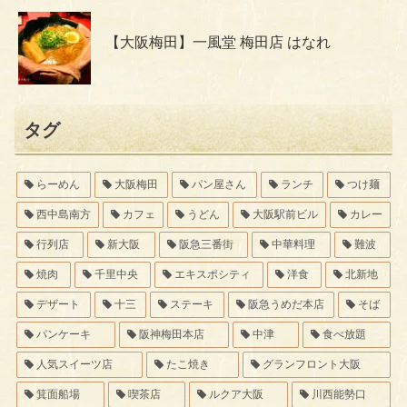
【大阪梅田】一風堂 梅田店 はなれ
タグ
らーめん
大阪梅田
パン屋さん
ランチ
つけ麺
西中島南方
カフェ
うどん
大阪駅前ビル
カレー
行列店
新大阪
阪急三番街
中華料理
難波
焼肉
千里中央
エキスポシティ
洋食
北新地
デザート
十三
ステーキ
阪急うめだ本店
そば
パンケーキ
阪神梅田本店
中津
食べ放題
人気スイーツ店
たこ焼き
グランフロント大阪
箕面船場
喫茶店
ルクア大阪
川西能勢口