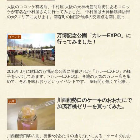
大阪のコロッケ有名店、中村屋 大阪の天神橋筋商店街にあるコロッ
ケが有名な中村屋さんに行ってみました。 中村屋は天神橋筋商店街
の天2エリアにあります。南森町の国道2号線の交差点を南に渡っ
て、アーケードに入ってすぐ右手ぐらいにあります。だい...
万博記念公園「カレーEXPO」に
イベント
行ってみました！
2016年3月に吹田の万博記念公園に開催された「カレーEXPO」の様
子をレポしてみます。>カレーEXPOは、各地の人気のカレー店を集
めて、それを味わおうというイベントです。 ※時間が無くて記事書
くのを後回ししていたら１年経ってしまった・...
川西能勢口のケーキのおおたにで
兵庫
加茂若桃ゼリーを買ってみた。
川西能勢口駅の北、徒歩5分あたりの通り沿いにある「ケーキのおお