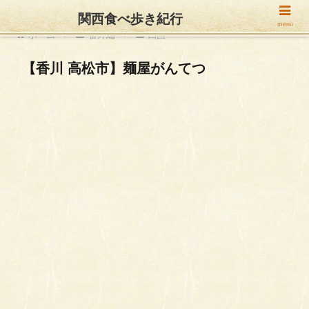
関西食べ歩き紀行
menu
ホーム
番外編
四国
【香川 高松市】麺屋がんてつ