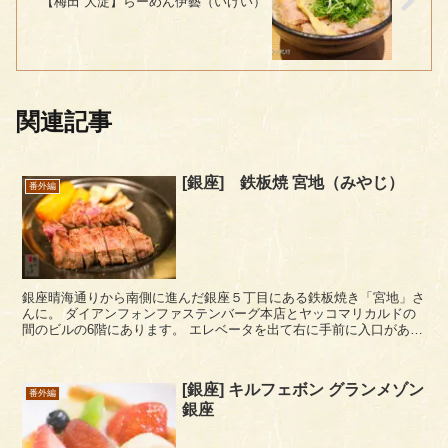
【梅田 大淀】らーめん伊藝（いげい）
関連記事
[銀座] 鉄板焼 宮地（みやじ）
番外編
銀座晴海通りから南側に進んだ銀座５丁目にある鉄板焼き「宮地」さ
んに。 ダイアンフォンファステンバーグ本店とヤッコマリカルドの
間のビルの6階にあります。 エレベータを出て右に手前に入口があり
ます。 ランチタイムの11時40分ぐらいに...
[銀座] キルフェボン グランメゾン
番外編
銀座