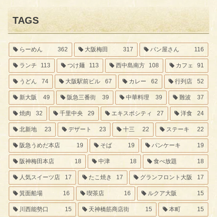
TAGS
らーめん
362
大阪梅田
317
パン屋さん
116
ランチ
113
つけ麺
113
西中島南方
108
カフェ
91
うどん
74
大阪駅前ビル
67
カレー
62
行列店
52
新大阪
49
阪急三番街
39
中華料理
39
難波
37
焼肉
32
千里中央
29
エキスポシティ
27
洋食
24
北新地
23
デザート
23
十三
22
ステーキ
22
阪急うめだ本店
19
そば
19
パンケーキ
19
阪神梅田本店
18
中津
18
食べ放題
18
人気スイーツ店
17
たこ焼き
17
グランフロント大阪
17
箕面船場
16
喫茶店
16
ルクア大阪
15
川西能勢口
15
天神橋筋商店街
15
本町
15