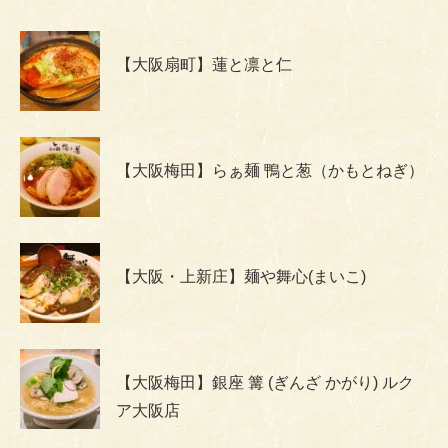
【大阪扇町】蓮と凛と仁
【大阪梅田】らぁ麺 鴨と葱（かもとねぎ）
【大阪・上新庄】麺や舞心(まいこ)
【大阪梅田】銀座 篝 (ぎんざ かがり) ルク
ア大阪店