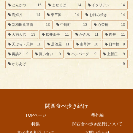
とんかつ
15
まぜそば
14
イタリアン
14
海鮮丼
14
東三国
14
お好み焼き
14
新梅田食道街
13
中崎町
13
心斎橋
13
天満天六
13
松井山手
11
かき氷
11
肉丼
11
天ぷら・天丼
11
居酒屋
11
南草津
10
日本橋
9
再訪2
9
買い食い
9
ハンバーグ
9
上新庄
9
からあげ
9
関西食べ歩き紀行
TOPページ
番外編
特集
関西食べ歩き紀行について
食べ歩き相互リンク
お問い合わせ