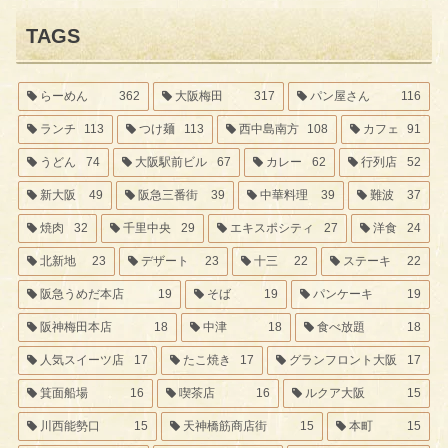
TAGS
らーめん
362
大阪梅田
317
パン屋さん
116
ランチ
113
つけ麺
113
西中島南方
108
カフェ
91
うどん
74
大阪駅前ビル
67
カレー
62
行列店
52
新大阪
49
阪急三番街
39
中華料理
39
難波
37
焼肉
32
千里中央
29
エキスポシティ
27
洋食
24
北新地
23
デザート
23
十三
22
ステーキ
22
阪急うめだ本店
19
そば
19
パンケーキ
19
阪神梅田本店
18
中津
18
食べ放題
18
人気スイーツ店
17
たこ焼き
17
グランフロント大阪
17
箕面船場
16
喫茶店
16
ルクア大阪
15
川西能勢口
15
天神橋筋商店街
15
本町
15