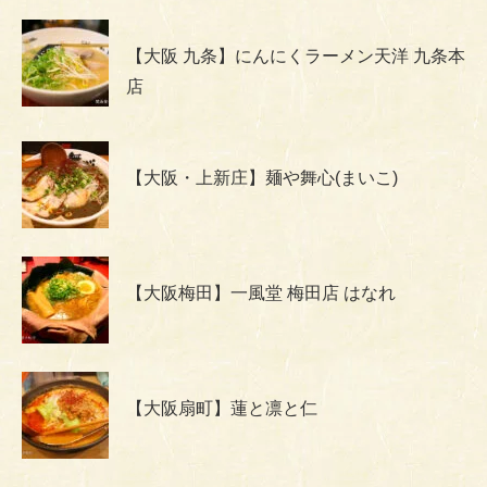
【大阪 九条】にんにくラーメン天洋 九条本
店
【大阪・上新庄】麺や舞心(まいこ)
【大阪梅田】一風堂 梅田店 はなれ
【大阪扇町】蓮と凛と仁