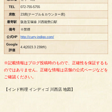
TEL
072-755-5755
席数
23席(テーブル＆カウンター席)
最寄駅
阪急宝塚線 川西能勢口駅
備考
※禁煙
公式HP
http://curry-indigo.com/
Google
4.4(2023.3 239件)
評価
※記載情報はブログ投稿時のもので、正確性を保証するも
のではありません。正確な情報は店舗の公式ページなどを
ご確認ください。
【インド料理 インディゴ 川西店 地図】