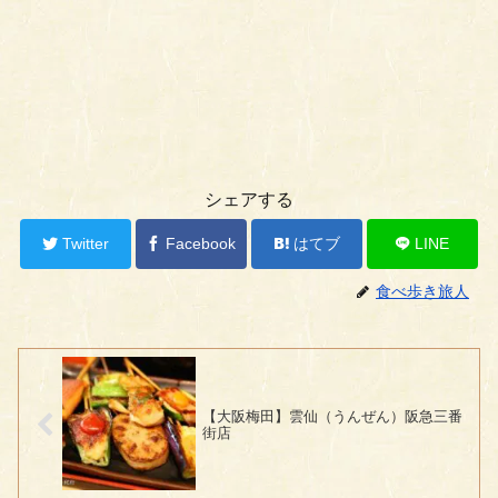
シェアする
Twitter
Facebook
はてブ
LINE
食べ歩き旅人
【大阪梅田】雲仙（うんぜん）阪急三番
街店