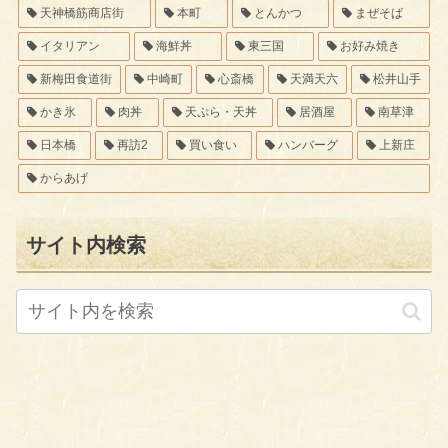
天神橋筋商店街
本町
とんかつ
まぜそば
イタリアン
海鮮丼
東三国
お好み焼き
新梅田食道街
中崎町
心斎橋
天満天六
松井山手
かき氷
肉丼
天ぷら・天丼
居酒屋
南草津
日本橋
再訪2
買い食い
ハンバーグ
上新庄
からあげ
サイト内検索