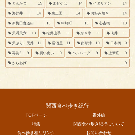
とんかつ
15
まぜそば
14
イタリアン
14
海鮮丼
14
東三国
14
お好み焼き
14
新梅田食道街
13
中崎町
13
心斎橋
13
天満天六
13
松井山手
11
かき氷
11
肉丼
11
天ぷら・天丼
11
居酒屋
11
南草津
10
日本橋
9
再訪2
9
買い食い
9
ハンバーグ
9
上新庄
9
からあげ
9
関西食べ歩き紀行
TOPページ
番外編
特集
関西食べ歩き紀行について
食べ歩き相互リンク
お問い合わせ