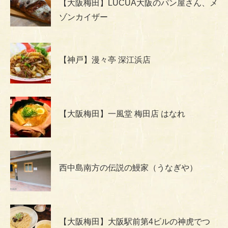
【大阪梅田】LUCUA大阪のパン屋さん、メ
ゾンカイザー
【神戸】漫々亭 深江浜店
【大阪梅田】一風堂 梅田店 はなれ
西中島南方の伝説の鰻家（うなぎや）
【大阪梅田】大阪駅前第4ビルの神虎でつ