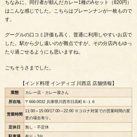
ちなみに、同行者が頼んだカレー1種のAセット（820円）
はこんな感じでした。こちらはプレーンナンが一枚もので
す。
グーグルの口コミ評価も高く、普通に利用しやすいお店で
した。駅から少し遠いのが難点ですが、その分店内もゆっ
たり過ごせるようにも思いますね。
ごちそうさまでした。
【インド料理 インディゴ 川西店 店舗情報】
業態
カレー店・カレー屋さん
所在地
〒666-0032 兵庫県川西市日高町６-１６
11:00～15:00/17:00～22:00 ※コロナ対策での営業時間の変
営業時間
更の場合有り。
定休日
無し・不定休
駐車場
有り・3台