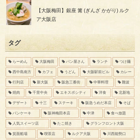
【大阪梅田】銀座 篝 (ぎんざ かがり) ルク
ア大阪店
タグ
らーめん
大阪梅田
パン屋さん
ランチ
つけ麺
西中島南方
カフェ
うどん
大阪駅前ビル
カレー
行列店
新大阪
阪急三番街
中華料理
難波
焼肉
千里中央
エキスポシティ
洋食
北新地
デザート
十三
ステーキ
阪急うめだ本店
そば
パンケーキ
阪神梅田本店
中津
食べ放題
人気スイーツ店
たこ焼き
グランフロント大阪
箕面船場
喫茶店
ルクア大阪
川西能勢口