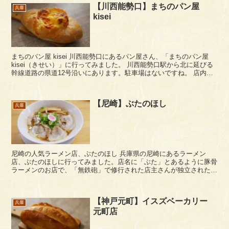
【川西能勢口】まちのパン屋
兵庫
kisei
まちのパン屋 kisei 川西能勢口にあるパン屋さん、「まちのパン屋
kisei（きせい）」に行ってみました。 川西能勢口駅から北に延びる
幹線道路の県道12号沿いにあります。駐車場はないですね。 店内は4
畳ぐらいでコンパク...
【尼崎】ぶたのほし
兵庫
尼崎の人気ラーメン店、ぶたのほし 兵庫県の尼崎にあるラーメン
店、ぶたのほしに行ってみました。店名に「ぶた」とあるように豚骨
ラーメンのお店で、「無鉄砲」で修行された店主さんが独立されたお
店だそうです。 ぶたのほしはラーヲタさんで知らな...
【神戸元町】イスズベーカリー
兵庫
元町店